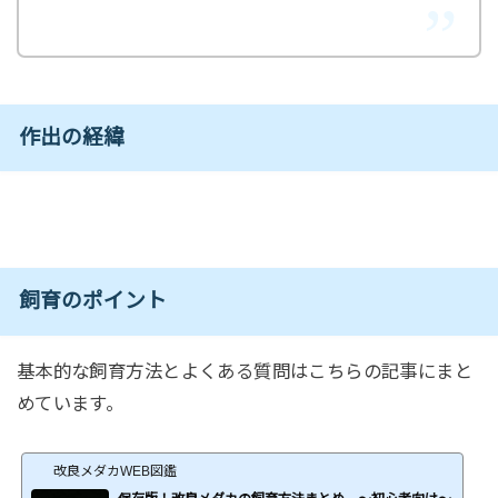
作出の経緯
飼育のポイント
基本的な飼育方法とよくある質問はこちらの記事にまと
めています。
改良メダカWEB図鑑