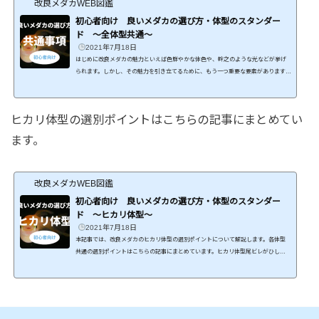
改良メダカWEB図鑑
初心者向け 良いメダカの選び方・体型のスタンダー
ド ～全体型共通～
2021年7月18日
はじめに改良メダカの魅力といえば色鮮やかな体色や、幹之のような光などが挙げ
られます。しかし、その魅力を引き立てるために、もう一つ重要な要素があります。
それが体型です。体型の悪いメダカは、痩せ細ってフラフラと泳いだり、背骨が曲
がっており、魅力的なメダカとはいえません。では、健康的な体型の良いメダカを
作るにはどうしたら良いのか。種親選びが最も重要美しいメダカを作るために最も
ヒカリ体型の選別ポイントはこちらの記事にまとめてい
重要なのは、種親となるメダカです。種親にするメダカを選ぶ時に、今後美しいメ
ダカが産まれるかが決まります。骨が曲がりやすい系統...
ます。
改良メダカWEB図鑑
初心者向け 良いメダカの選び方・体型のスタンダー
ド ～ヒカリ体型～
2021年7月18日
本記事では、改良メダカのヒカリ体型の選別ポイントについて解説します。各体型
共通の選別ポイントはこちらの記事にまとめています。ヒカリ体型尾ビレがひし形
となり、背ビレはしりビレと同じ形をしているのがヒカリ体型です。背骨を中心
に、上下対称となっているため、このような尾ビレや背ビレをしています。また
「ヒカリ」の語源となったのは、腹部に集まっている虹色素胞が背中に転移したこ
とで、上から見ると光る事から「ヒカリ体型」と名づけられました。現在では、背
中に光のないヒカリ体型も存在するため、尾ビレと背ビレを見...