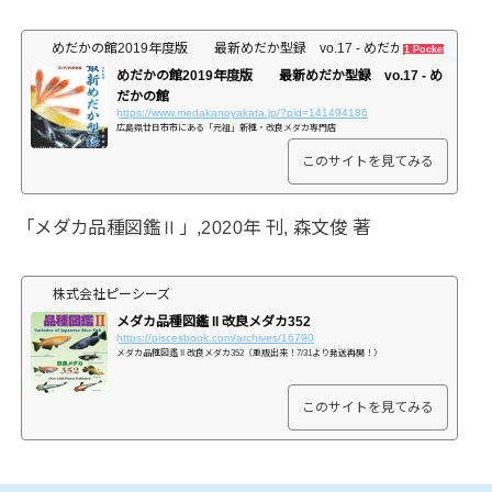
めだかの館2019年度版 最新めだか型録 vo.17 - めだかの館
1 Pocket
めだかの館2019年度版 最新めだか型録 vo.17 - め
だかの館
https://www.medakanoyakata.jp/?pid=141494186
広島県廿日市市にある「元祖」新種・改良メダカ専門店
このサイトを見てみる
「メダカ品種図鑑Ⅱ」,2020年 刊, 森文俊 著
株式会社ピーシーズ
メダカ品種図鑑 II 改良メダカ352
https://piscesbook.com/archives/16790
メダカ品種図鑑 II 改良メダカ352（重版出来！7/31より発送再開！）
このサイトを見てみる