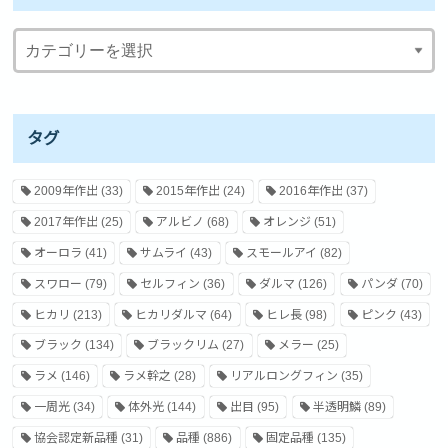
タグ
2009年作出
(33)
2015年作出
(24)
2016年作出
(37)
2017年作出
(25)
アルビノ
(68)
オレンジ
(51)
オーロラ
(41)
サムライ
(43)
スモールアイ
(82)
スワロー
(79)
セルフィン
(36)
ダルマ
(126)
パンダ
(70)
ヒカリ
(213)
ヒカリダルマ
(64)
ヒレ長
(98)
ピンク
(43)
ブラック
(134)
ブラックリム
(27)
メラー
(25)
ラメ
(146)
ラメ幹之
(28)
リアルロングフィン
(35)
一周光
(34)
体外光
(144)
出目
(95)
半透明鱗
(89)
協会認定新品種
(31)
品種
(886)
固定品種
(135)