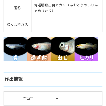
青透明鱗出目ヒカリ（あおとうめいりん
通称
でめひかり）
様々な呼び名
作出情報
作出年
–