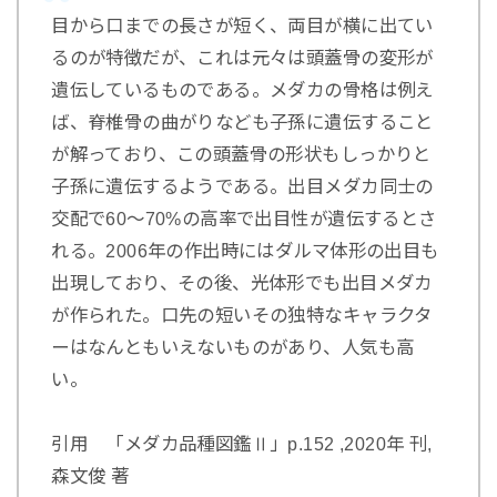
目から口までの長さが短く、両目が横に出てい
るのが特徴だが、これは元々は頭蓋骨の変形が
遺伝しているものである。メダカの骨格は例え
ば、脊椎骨の曲がりなども子孫に遺伝すること
が解っており、この頭蓋骨の形状もしっかりと
子孫に遺伝するようである。出目メダカ同士の
交配で60〜70%の高率で出目性が遺伝するとさ
れる。2006年の作出時にはダルマ体形の出目も
出現しており、その後、光体形でも出目メダカ
が作られた。口先の短いその独特なキャラクタ
ーはなんともいえないものがあり、人気も高
い。
引用 「メダカ品種図鑑Ⅱ」p.152 ,2020年 刊,
森文俊 著