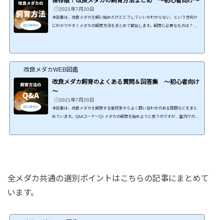
保存版！改良メダカの飼育方法まとめ ～初心者向け～
2021年7月20日
本記事は、改良メダカを飼い始めたけどどうしていいかわからない、という方向け
にわかりやすくメダカの飼育方法をまとめて解説します。飼育に必要なものは？砂
利は必要？グリーンウォーターって？水換えの仕方は？エサは何回あげればいい？
交配のやり方は？屋外、屋内の飼育の違いは？このような疑問にお答えします！ 優
雅に泳ぐ白メダカたち。日々、管理をしてあげることで元気な姿を見せてくれま
す。メダカ飼育の前に水槽水槽の目安は１匹に１Lの水量メダカは丈夫な魚ですの
で、水が漏れない容器であればどんなものでも大丈夫です。...
改良メダカWEB図鑑
改良メダカ飼育のよくある質問＆回答集 ～初心者向け
～
2021年7月20日
本記事は、改良メダカを飼育する愛好家からよく問い合わせのある質問などをまと
めています。Q&AコーナーQ1 メダカの飼育を始めようと思うのですが、室内での飼
育と野外での飼育はどちらがいいのでしょうか？Ａ：野外飼育がおすすめです。メ
ダカにとって日光はとても大切で、屋外飼育の場合、メダカが病気になりにくく成
長も良いと感じます。 しかし、室内飼育の方が常にメダカを観察・観賞できますの
で、観賞目的の場合は室内での飼育が良いでしょう。Q2 屋外でメダカを飼育したい
のですが、気をつけることはありますか？Ａ：気を...
全メダカ共通の選別ポイントはこちらの記事にまとめて
います。