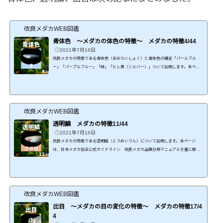
改良メダカWEB図鑑
青体色 ～メダカの体色の特徴～ メダカの特徴4/44
2021年7月16日
改良メダカの特徴である青体色（あおたいしょく）と青体色の補足「パールブル
ー」「パープルブルー」「緑」「ヒレ黄（シルバー）」ついて説明します。本ペー
ジは、日本メダカ協会公式ガイドライン 改良メダカ品種分類マニュアルを基に解
説しています。由来・概要青メダカは野生型から黄色素胞が欠如し，青味がかって
みえるようになったメダカです。メダカには青色素胞がないため，実際には灰色に
近い体色をしています。青体色は黒色素胞と白色素胞の量や大きさにより，淡い色
（パールブルー）から濃い色（パープルブルー）まで様々な...
改良メダカWEB図鑑
透明鱗 メダカの特徴11/44
2021年7月16日
改良メダカの特徴である透明鱗（とうめいりん）について説明します。本ページ
は、日本メダカ協会公式ガイドライン 改良メダカ品種分類マニュアルを基に解説
しています。由来・概要エラ蓋（ぶた）部分（ほっぺの部分）が赤くなる（以下，
赤エラとする）メダカです。エラ蓋部分の虹色素胞が欠如することでエラが透けて
血液の赤色が見えるため，エラ蓋が赤くなります。透明鱗の赤エラ以外の特徴ま
た，透明鱗の特徴は赤エラだけでなく ・体色がやや透明になる ・ヒレに色がの
る（ヒレ美） ・ 体色が部分的に色抜けする など，様々です...
改良メダカWEB図鑑
出目 ～メダカの目の変化の特徴～ メダカの特徴17/4
4