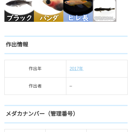
作出情報
作出年
2017年
作出者
–
メダカナンバー（管理番号）