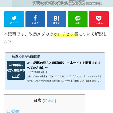
ツイート
シェア
はてブ
送る
Pocket
本記事では、改良メダカの
オロチヒレ長
について解説し
ます。
改良メダカWEB図鑑
WEB図鑑の見方と用語解説 ～本サイトを閲覧するす
べての方向け～
2021年7月21日
改良メダカWEB図鑑をご利用いただきありがとうございます。本サイトでメダカを
紹介しているページの見方（読み方）と、ページ内で使用している用語を解説しま
す。本ページをざっと眺めるだけで、メダカ紹介ページの理解が深まるよ！概要紹
介メダカの簡単な紹介文です。品種名・通称改良メダカには、大きく分けて２種類
の名前があります。品種名と通称です。改良メダカには２つの名前がある品種名：メ
ダカの特徴を表現している名前通 称：メダカの愛称や販売名紹介メダカの品種名
目次
[
非表示
]
は、日本メダカ協会公式ガイドライン 改良メダカ品種分...
1.
概要