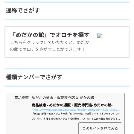
通称でさがす
「めだかの館」でオロチを探す
こちらをクリックしていただくと、めだか
の館でオロチをさがすことができます！
種類ナンバーでさがす
商品検索 - めだかの通販・販売専門店-めだかの館-
商品検索 - めだかの通販・販売専門店-めだかの館-
https://www.medakanoyakata.jp/?mode=srh&sort=n&cid=&keyword=0727
「元祖」新種・改良メダカ専門店「めだかの館」の通販サイト（オンラインショッ
プ）です。多種多様な改良メダカを常時販売しています！広島県廿日市市から丁寧
に梱包し、全国へ発送いたします。
このサイトを見てみる