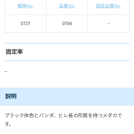
種類No.
品種No.
固定品種No.
0727
0704
–
固定率
–
説明
ブラック体色とパンダ、ヒレ長の形質を持つメダカで
す。