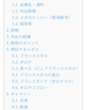
1.1.
品種名・通称
1.2.
作出情報
1.3.
メダカナンバー（管理番号）
1.4.
固定率
2.
説明
3.
作出の経緯
4.
飼育のポイント
5.
類似するメダカ
5.1.
ブラックメダカ
5.2.
オロチ
5.3.
黒べえ（ピュアブラックメダカ）
5.4.
ブラックメダカの進化
5.5.
ブラックダイヤ（オロチラメ）
5.6.
オロチスワロー
6.
ギャラリー
6.1.
写真
6.2.
動画