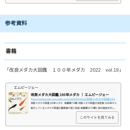
参考資料
書籍
「改良メダカ大図鑑 １００年メダカ 2022 vol.19」
エムピージェー
改良メダカ大図鑑 100年メダカ ｜ エムピージェー
https://www.mpj-aqualife.com/2022/04/11/改良メダカ大図鑑100年メダカ/
改良メダカ大図鑑 100年メダカ 掲載種774種! 改良メダカ図鑑の決定版! 2002年から
発行しているメダカ大図鑑の最新版が遂に完成! 掲載種は774種と他の追随を許しま
せん。写真、品種名はもちろん、ニッ …
このサイトを見てみる