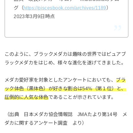
グ（
https://piscesbook.com/archives/1189
）
2023年3月9日時点
このように、ブラックメダカは趣味の世界ではピュアブ
ラックメダカをはじめ、様々な進化を遂げてきました。
メダカ愛好家を対象としたアンケートにおいても、
ブラ
ック体色（黒体色）が好きな割合は54%（第１位）と、
圧倒的に人気な体色
であることが示されています。
（出典 日本メダカ協会情報誌 JMAたより第14号 メ
ダカに関するアンケート調査 より）