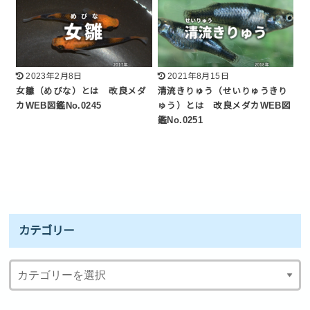
2023年2月8日
2021年8月15日
女雛（めびな）とは 改良メダ
清流きりゅう（せいりゅうきり
カWEB図鑑No.0245
ゅう）とは 改良メダカWEB図
鑑No.0251
カテゴリー