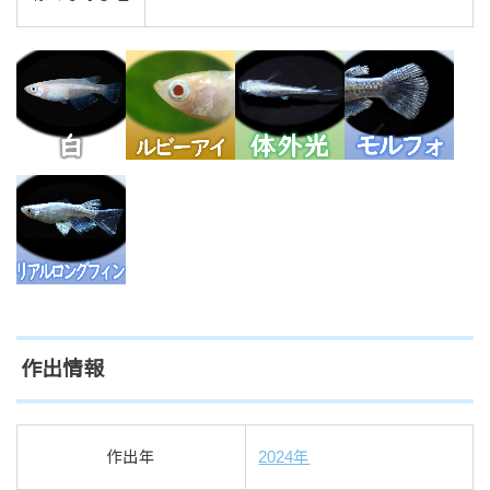
作出情報
作出年
2024年