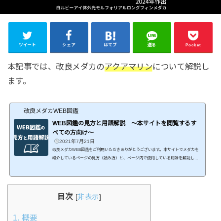
ツイート
シェア
はてブ
送る
Pocket
本記事では、改良メダカの
アクアマリン
について解説し
ます。
改良メダカWEB図鑑
WEB図鑑の見方と用語解説 ～本サイトを閲覧するす
べての方向け～
2021年7月21日
改良メダカWEB図鑑をご利用いただきありがとうございます。本サイトでメダカを
紹介しているページの見方（読み方）と、ページ内で使用している用語を解説しま
す。本ページをざっと眺めるだけで、メダカ紹介ページの理解が深まるよ！概要紹
介メダカの簡単な紹介文です。品種名・通称改良メダカには、大きく分けて２種類
の名前があります。品種名と通称です。改良メダカには２つの名前がある品種名：メ
ダカの特徴を表現している名前通 称：メダカの愛称や販売名紹介メダカの品種名
目次
[
非表示
]
は、日本メダカ協会公式ガイドライン 改良メダカ品種分...
1.
概要