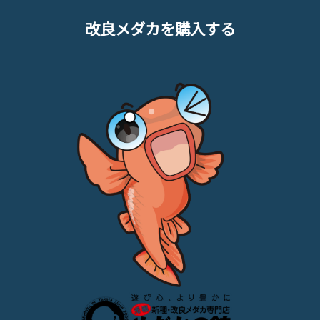
改良メダカを購入する