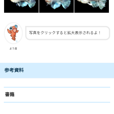
写真をクリックすると拡大表示されるよ！
よう吉
参考資料
書籍