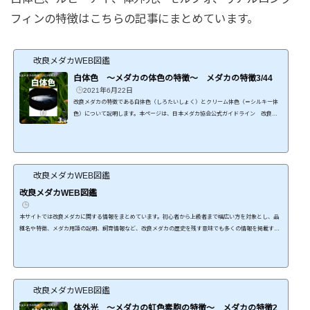
フィンの特徴はこちらの記事にまとめています。
改良メダカWEB図鑑
白体色 ～メダカの体色の特徴～ メダカの特徴3/44
2021年6月22日
改良メダカの特徴である白体色（しろたいしょく）とクリーム体色（＝シルキー体
色）について説明します。本ページは、日本メダカ協会公式ガイドライン 改良メ
ダカ品種分類マニュアルを基に解説しています。由来・概要野生型から黒色素胞と
黄色素胞が欠如した白体色のメダカです。メダカは魚類では珍しく白色素胞がある
ため，白体色を表現することができます。特徴体色が白色である形質補足補足につ
いてはこちらの記事にまとめています。白（クリーム）（シルキー体色とも呼ばれ
る）シルキー体色（＝クリーム）は白体色の１種である。...
改良メダカWEB図鑑
改良メダカWEB図鑑
本サイトでは改良メダカに関する情報をまとめています。初心者から上級者まで幅広い方を対象とし、品
種名や特徴、メダカ用語の説明、飼育情報など、改良メダカの歴史を残す意味でも多くの情報を掲載する
予定です。600を超えるメダカの種類についても、特徴別、品種名別、通称（ハウスネーム）別、作出年
別、など目的別に品種を検索できます。
改良メダカWEB図鑑
体外光 ～メダカの虹色素胞の特徴～ メダカの特徴2