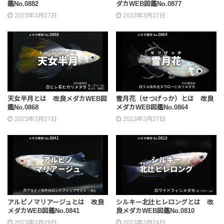
鑑No.0882
ダカWEB図鑑No.0877
2023年3月27日
2023年3月27日
天女半月とは 改良メダカWEB図
雪月花（せつげっか）とは 改良
鑑No.0868
メダカWEB図鑑No.0864
2023年3月27日
2023年3月27日
アルビノマリアージュとは 改良
シルキー北辻ヒレロングとは 改
メダカWEB図鑑No.0841
良メダカWEB図鑑No.0810
2023年3月26日
2023年3月24日