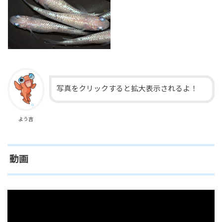
写真をクリックすると拡大表示されるよ！
よう吉
動画