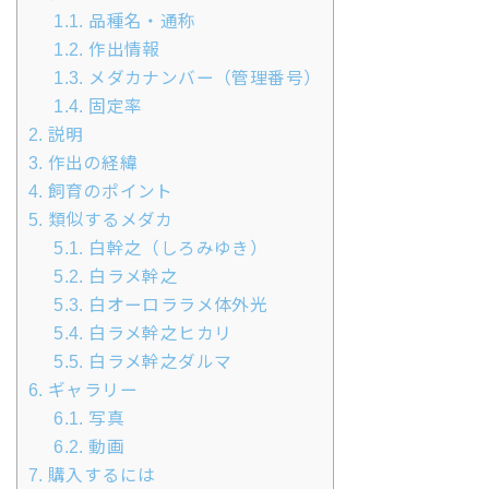
1.1.
品種名・通称
1.2.
作出情報
1.3.
メダカナンバー（管理番号）
1.4.
固定率
2.
説明
3.
作出の経緯
4.
飼育のポイント
5.
類似するメダカ
5.1.
白幹之（しろみゆき）
5.2.
白ラメ幹之
5.3.
白オーロララメ体外光
5.4.
白ラメ幹之ヒカリ
5.5.
白ラメ幹之ダルマ
6.
ギャラリー
6.1.
写真
6.2.
動画
7.
購入するには