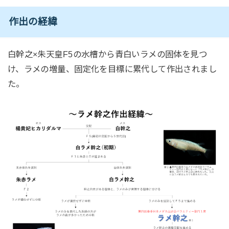
作出の経緯
白幹之×朱天皇F5の水槽から青白いラメの固体を見つ
け、ラメの増量、固定化を目標に累代して作出されまし
た。