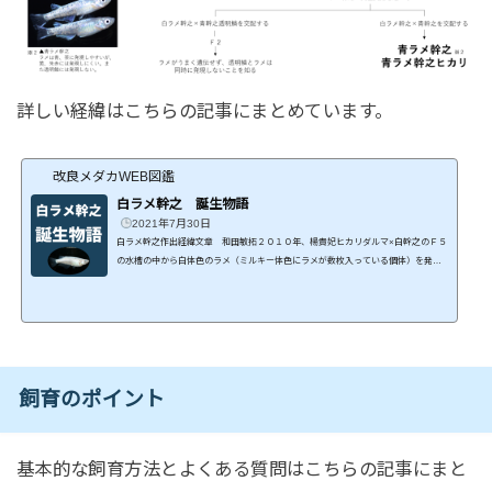
詳しい経緯はこちらの記事にまとめています。
改良メダカWEB図鑑
白ラメ幹之 誕生物語
2021年7月30日
白ラメ幹之作出経緯文章 和田敏拓２０１０年、楊貴妃ヒカリダルマ×白幹之のＦ５
の水槽の中から白体色のラメ（ミルキー体色にラメが数枚入っている個体）を発見
しました。当時私は、シルバーラメヒカリの影響で、ラメの入っているメダカに注
目していました。私が発見した白体色のラメには、シルバーラメヒカリの銀色のラ
メとは違う、青色のラメが入っている事に気が付き、強く興味を持ったことを覚え
ています。また、ヒレに幹之の光が入っていたので幹之の特徴を持つラメメダカな
のだと感じました。すぐにラメが入っている個体のみを選...
飼育のポイント
基本的な飼育方法とよくある質問はこちらの記事にまと