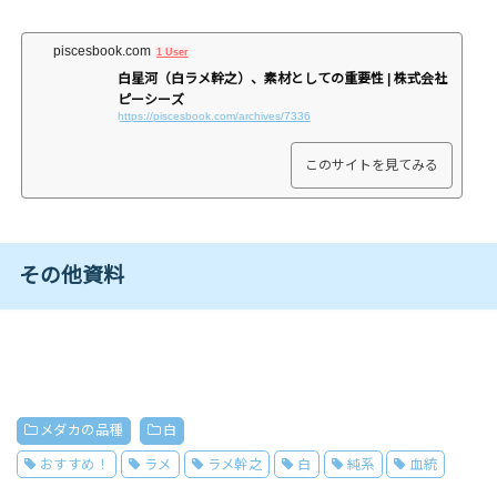
piscesbook.com
1 User
白星河（白ラメ幹之）、素材としての重要性 | 株式会社
ピーシーズ
https://piscesbook.com/archives/7336
このサイトを見てみる
その他資料
メダカの品種
白
おすすめ！
ラメ
ラメ幹之
白
純系
血統