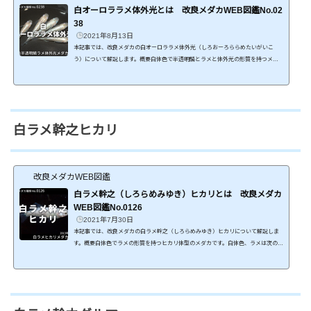
白オーロララメ体外光とは 改良メダカWEB図鑑No.02
38
2021年8月13日
本記事では、改良メダカの白オーロララメ体外光（しろおーろららめたいがいこ
う）について解説します。概要白体色で半透明鱗とラメと体外光の形質を持つメダ
カです。白体色、半透明鱗、ラメ、体外光の特徴はこちらの記事にまとめています。
品種名・通称品種名品種名白半透明鱗ラメ体外光メダカ形質補足-共通補足-通称白オ
ーロララメ体外光様々な呼び名 作出情報作出年-作出者-メダカナンバー（管理番
号）種類No.品種No.固定品種No.02380223-固定率-説明白体色で半透明鱗とラメと体
外光の形質を持つメダカです。作出の経緯 飼育の...
白ラメ幹之ヒカリ
改良メダカWEB図鑑
白ラメ幹之（しろらめみゆき）ヒカリとは 改良メダカ
WEB図鑑No.0126
2021年7月30日
本記事では、改良メダカの白ラメ幹之（しろらめみゆき）ヒカリについて解説しま
す。概要白体色でラメの形質を持つヒカリ体型のメダカです。白体色、ラメは次の記
事にまとめました。品種名・通称品種名品種名白ラメヒカリメダカ形質補足-共通補
足-通称白ラメ幹之（しろらめみゆき）ヒカリ様々な呼び名 作出情報作出年2013年作
出者和田敏拓メダカナンバー（管理番号）種類No.品種No.固定品種No.01260115-固定
率-説明従来の銀色のラメとは違い、体外光の色に似た青色のラメが特徴です。 作出
の経緯 飼育のポイント基本的な飼育方法と...