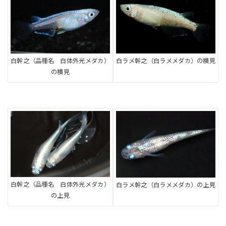
の２色しかいませんでした。黄色素胞のある品種には...
白ラメ幹之（白ラメメダカ）の横見
白幹之（品種名 白体外光メダカ）
の横見
白幹之（品種名 白体外光メダカ）
白ラメ幹之（白ラメメダカ）の上見
の上見