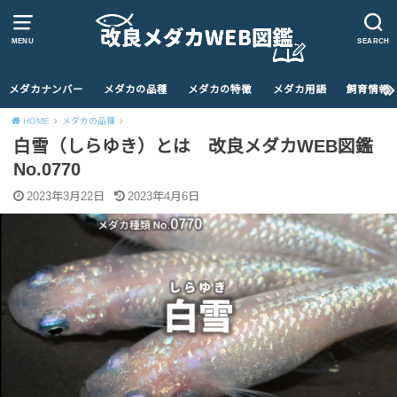
MENU
SEARCH
メダカナンバー
メダカの品種
メダカの特徴
メダカ用語
飼育情報
HOME
メダカの品種
白雪（しらゆき）とは 改良メダカWEB図鑑
No.0770
2023年3月22日
2023年4月6日