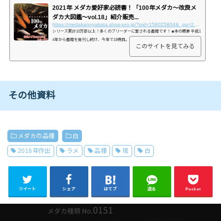
2021年 メダカ愛好家必読書！「100年メダカ〜改良メ
ダカ大図鑑〜vol.18」紹介販売...
https://medakanoyakata.shop-pro.jp/?pid=158025804&_ga=2.208047573.634471502.1627205267-1167298458.1615801720
シリーズ累計10万部以上！多くのブリーダーに愛される書籍です！ ■本の概要 平成1
4年から書籍を発刊し続け、今年で18冊目。 改良メダカが雑誌などに掲載される前か
このサイトを見てみる
ら 改良メダカの専門誌を発刊し続けています。 おかげさまで、多くのブリーダーの
方に手に取っていただき、 シリーズ累計で10万部以上となりました！ ブリーダーの
方から信頼されている書籍ですので 安心感をもってご購入いただけます。
その他資料
メダカの品種
白
2016年作出
ラメ
品種
斑
白
ツイート
シェア
はてブ
送る
Pocket