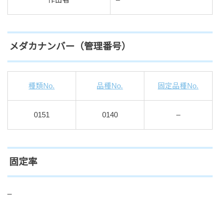
メダカナンバー（管理番号）
種類No.
品種No.
固定品種No.
0151
0140
–
固定率
–