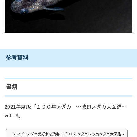
参考資料
書籍
2021年度版「１００年メダカ ～改良メダカ大図鑑～
vol.18」
2021年 メダカ愛好家必読書！「100年メダカ〜改良メダカ大図鑑〜vol.1