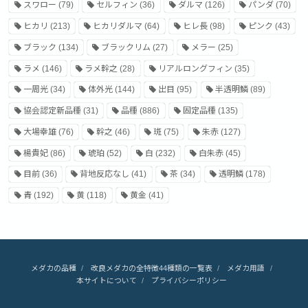
スワロー
(79)
セルフィン
(36)
ダルマ
(126)
パンダ
(70)
ヒカリ
(213)
ヒカリダルマ
(64)
ヒレ長
(98)
ピンク
(43)
ブラック
(134)
ブラックリム
(27)
メラー
(25)
ラメ
(146)
ラメ幹之
(28)
リアルロングフィン
(35)
一周光
(34)
体外光
(144)
出目
(95)
半透明鱗
(89)
協会認定新品種
(31)
品種
(886)
固定品種
(135)
大場幸雄
(76)
幹之
(46)
斑
(75)
朱赤
(127)
楊貴妃
(86)
琥珀
(52)
白
(232)
白朱赤
(45)
目前
(36)
背地反応なし
(41)
茶
(34)
透明鱗
(178)
青
(192)
黄
(118)
黄金
(41)
メダカの品種
改良メダカの全特徴44種類の一覧表
メダカ用語
本サイトについて
プライバシーポリシー