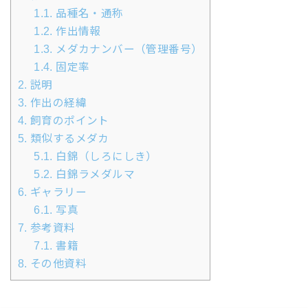
1.1.
品種名・通称
1.2.
作出情報
1.3.
メダカナンバー（管理番号）
1.4.
固定率
2.
説明
3.
作出の経緯
4.
飼育のポイント
5.
類似するメダカ
5.1.
白錦（しろにしき）
5.2.
白錦ラメダルマ
6.
ギャラリー
6.1.
写真
7.
参考資料
7.1.
書籍
8.
その他資料