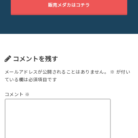
販売メダカはコチラ
コメントを残す
メールアドレスが公開されることはありません。
※
が付い
ている欄は必須項目です
コメント
※