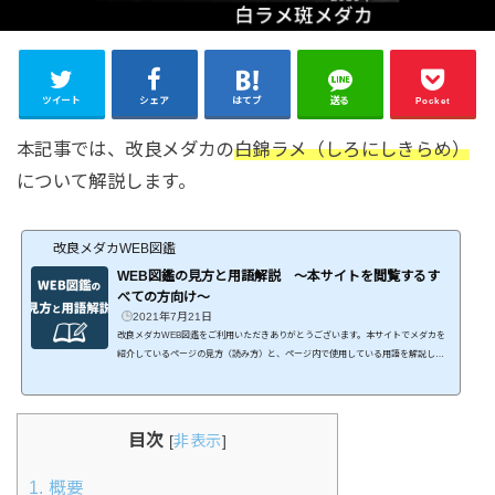
ツイート
シェア
はてブ
送る
Pocket
本記事では、改良メダカの
白錦ラメ（しろにしきらめ）
について解説します。
改良メダカWEB図鑑
WEB図鑑の見方と用語解説 ～本サイトを閲覧するす
べての方向け～
2021年7月21日
改良メダカWEB図鑑をご利用いただきありがとうございます。本サイトでメダカを
紹介しているページの見方（読み方）と、ページ内で使用している用語を解説しま
す。本ページをざっと眺めるだけで、メダカ紹介ページの理解が深まるよ！概要紹
介メダカの簡単な紹介文です。品種名・通称改良メダカには、大きく分けて２種類
の名前があります。品種名と通称です。改良メダカには２つの名前がある品種名：メ
ダカの特徴を表現している名前通 称：メダカの愛称や販売名紹介メダカの品種名
目次
[
非表示
]
は、日本メダカ協会公式ガイドライン 改良メダカ品種分...
1.
概要