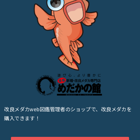
改良メダカweb図鑑管理者のショップで、改良メダカを
購入できます！