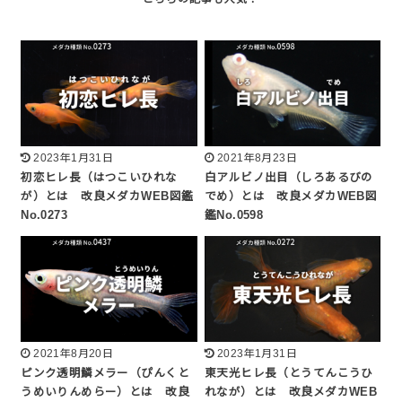
2023年1月31日
2021年8月23日
初恋ヒレ長（はつこいひれな
白アルビノ出目（しろあるびの
が）とは 改良メダカWEB図鑑
でめ）とは 改良メダカWEB図
No.0273
鑑No.0598
2021年8月20日
2023年1月31日
ピンク透明鱗メラー（ぴんくと
東天光ヒレ長（とうてんこうひ
うめいりんめらー）とは 改良
れなが）とは 改良メダカWEB