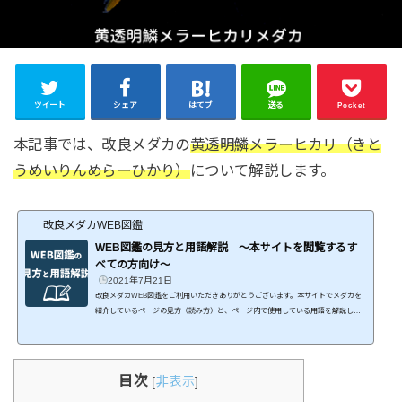
ツイート
シェア
はてブ
送る
Pocket
本記事では、改良メダカの
黄透明鱗メラーヒカリ（きと
うめいりんめらーひかり）
について解説します。
改良メダカWEB図鑑
WEB図鑑の見方と用語解説 ～本サイトを閲覧するす
べての方向け～
2021年7月21日
改良メダカWEB図鑑をご利用いただきありがとうございます。本サイトでメダカを
紹介しているページの見方（読み方）と、ページ内で使用している用語を解説しま
す。本ページをざっと眺めるだけで、メダカ紹介ページの理解が深まるよ！概要紹
介メダカの簡単な紹介文です。品種名・通称改良メダカには、大きく分けて２種類
の名前があります。品種名と通称です。改良メダカには２つの名前がある品種名：メ
ダカの特徴を表現している名前通 称：メダカの愛称や販売名紹介メダカの品種名
目次
[
非表示
]
は、日本メダカ協会公式ガイドライン 改良メダカ品種分...