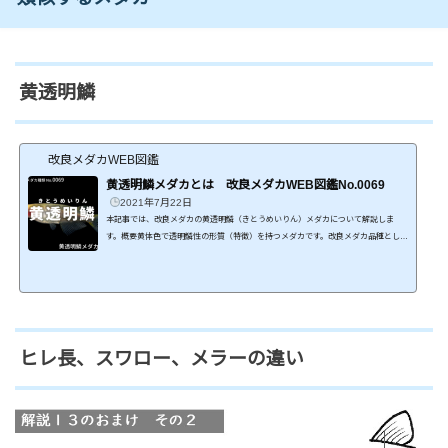
黄透明鱗
改良メダカWEB図鑑
黄透明鱗メダカとは 改良メダカWEB図鑑No.0069
2021年7月22日
本記事では、改良メダカの黄透明鱗（きとうめいりん）メダカについて解説しま
す。概要黄体色で透明鱗性の形質（特徴）を持つメダカです。改良メダカ品種として
最も古くから親しまれてきた黄色のメダカ（ヒメダカと呼ばれたりする）です。野
生メダカではありませんので、けして河川などの自然に放流してはいけません。黄
体色、透明鱗は次の記事にまとめました。品種名・通称品種名品種名黄透明鱗メダ
カ形質補足 共通補足 通称黄透明鱗メダカ様々な呼び名 作出情報作出年-作出者-管理
番号種類No.品種No.固定品種No.00690059-固定率-説明...
ヒレ長、スワロー、メラーの違い