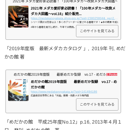
2021年 メダカ愛好家必読書！「100年メダカ〜改良メダカ大図鑑〜vol.1
2021年 メダカ愛好家必読書！「100年メダカ〜改良メ
ダカ大図鑑〜vol.18」紹介販売...
https://medakanoyakata.shop-pro.jp/?pid=158025804&_ga=2.208047573.634471502.1627205267-1167298458.1615801720
シリーズ累計10万部以上！多くのブリーダーに愛される書籍です！ ■本の概要 平成1
4年から書籍を発刊し続け、今年で18冊目。 改良メダカが雑誌などに掲載される前か
このサイトを見てみる
ら 改良メダカの専門誌を発刊し続けています。 おかげさまで、多くのブリーダーの
方に手に取っていただき、 シリーズ累計で10万部以上となりました！ ブリーダーの
方から信頼されている書籍ですので 安心感をもってご購入いただけます。
「2019年度版 最新メダカカタログ 」, 2019年 刊, めだ
かの館 著
めだかの館2019年度版 最新めだか型録 vo.17 - めだかの館
1 Pocket
めだかの館2019年度版 最新めだか型録 vo.17 - め
だかの館
https://www.medakanoyakata.jp/?pid=141494186
広島県廿日市市にある「元祖」新種・改良メダカ専門店
このサイトを見てみる
「めだかの館 平成25年度No.12」p.16, 2013年４月１