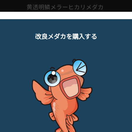
改良メダカを購入する