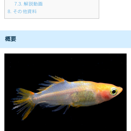
7.3.
解説動画
8.
その他資料
概要