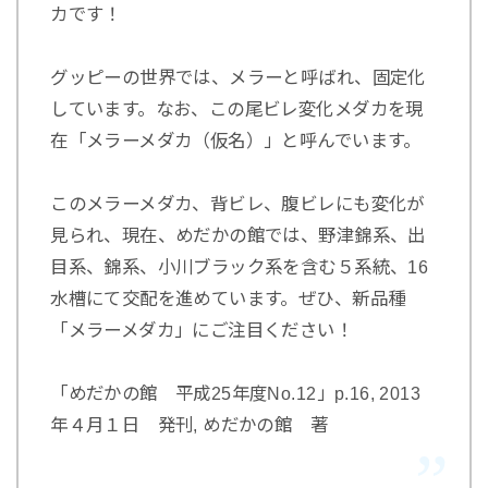
カです！
グッピーの世界では、メラーと呼ばれ、固定化
しています。なお、この尾ビレ変化メダカを現
在「メラーメダカ（仮名）」と呼んでいます。
このメラーメダカ、背ビレ、腹ビレにも変化が
見られ、現在、めだかの館では、野津錦系、出
目系、錦系、小川ブラック系を含む５系統、16
水槽にて交配を進めています。ぜひ、新品種
「メラーメダカ」にご注目ください！
「めだかの館 平成25年度No.12」p.16, 2013
年４月１日 発刊, めだかの館 著