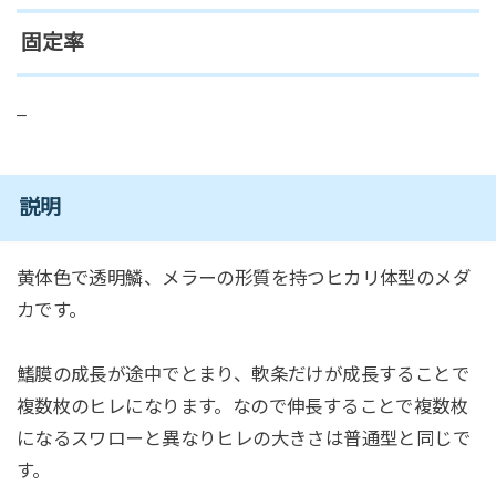
固定率
–
説明
黄体色で透明鱗、メラーの形質を持つヒカリ体型のメダ
カです。
鰭膜の成長が途中でとまり、軟条だけが成長することで
複数枚のヒレになります。なので伸長することで複数枚
になるスワローと異なりヒレの大きさは普通型と同じで
す。