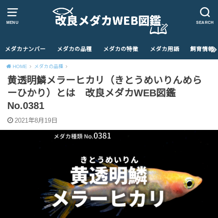
MENU
SEARCH
メダカナンバー
メダカの品種
メダカの特徴
メダカ用語
飼育情報
HOME
メダカの品種
黄透明鱗メラーヒカリ（きとうめいりんめら
ーひかり）とは 改良メダカWEB図鑑
No.0381
2021年8月19日