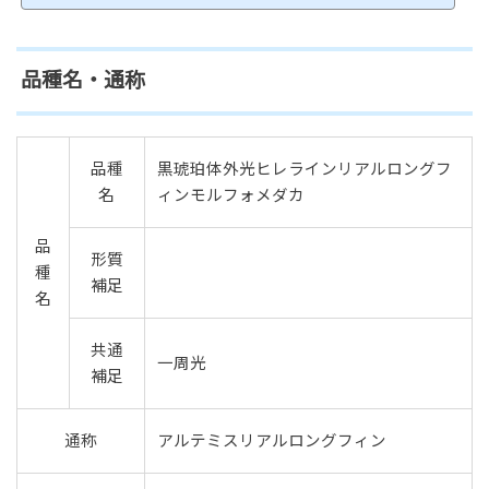
鋸歯状になるメダカです。尾ビレ以外のヒレも同じような発現をし、特に胸ビレ、
腹ビレは鋸歯状になりやすいです。特徴尾ビレが扇（おうぎ）状になり、ヒレの先
が鋸歯（きょうし）状になる。形質補足補足についてはこちらの記事にまとめてい
ます。 類似した形質なしモルフォメダカ一覧モルフォ...
品種名・通称
品種
黒琥珀体外光ヒレラインリアルロングフ
名
ィンモルフォメダカ
品
形質
種
補足
名
共通
一周光
補足
通称
アルテミスリアルロングフィン