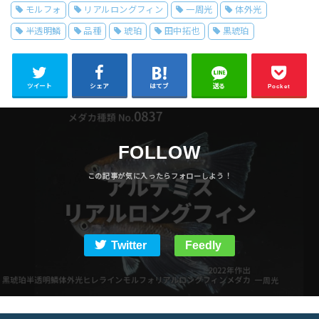
モルフォ
リアルロングフィン
一周光
体外光
半透明鱗
品種
琥珀
田中拓也
黒琥珀
ツイート
シェア
はてブ
送る
Pocket
FOLLOW
Twitter
Feedly