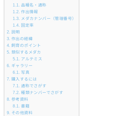
1.1.
品種名・通称
1.2.
作出情報
1.3.
メダカナンバー（管理番号）
1.4.
固定率
2.
説明
3.
作出の経緯
4.
飼育のポイント
5.
類似するメダカ
5.1.
アルテミス
6.
ギャラリー
6.1.
写真
7.
購入するには
7.1.
通称でさがす
7.2.
種類ナンバーでさがす
8.
参考資料
8.1.
書籍
9.
その他資料