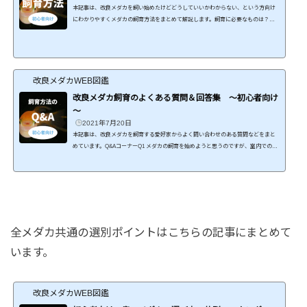
本記事は、改良メダカを飼い始めたけどどうしていいかわからない、という方向け
にわかりやすくメダカの飼育方法をまとめて解説します。飼育に必要なものは？砂
利は必要？グリーンウォーターって？水換えの仕方は？エサは何回あげればいい？
交配のやり方は？屋外、屋内の飼育の違いは？このような疑問にお答えします！ 優
雅に泳ぐ白メダカたち。日々、管理をしてあげることで元気な姿を見せてくれま
す。メダカ飼育の前に水槽水槽の目安は１匹に１Lの水量メダカは丈夫な魚ですの
で、水が漏れない容器であればどんなものでも大丈夫です。...
改良メダカWEB図鑑
改良メダカ飼育のよくある質問＆回答集 ～初心者向け
～
2021年7月20日
本記事は、改良メダカを飼育する愛好家からよく問い合わせのある質問などをまと
めています。Q&AコーナーQ1 メダカの飼育を始めようと思うのですが、室内での飼
育と野外での飼育はどちらがいいのでしょうか？Ａ：野外飼育がおすすめです。メ
ダカにとって日光はとても大切で、屋外飼育の場合、メダカが病気になりにくく成
長も良いと感じます。 しかし、室内飼育の方が常にメダカを観察・観賞できますの
で、観賞目的の場合は室内での飼育が良いでしょう。Q2 屋外でメダカを飼育したい
のですが、気をつけることはありますか？Ａ：気を...
全メダカ共通の選別ポイントはこちらの記事にまとめて
います。
改良メダカWEB図鑑