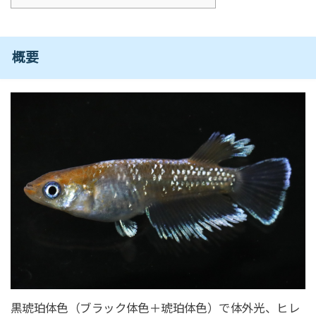
概要
黒琥珀体色（ブラック体色＋琥珀体色）で体外光、ヒレ