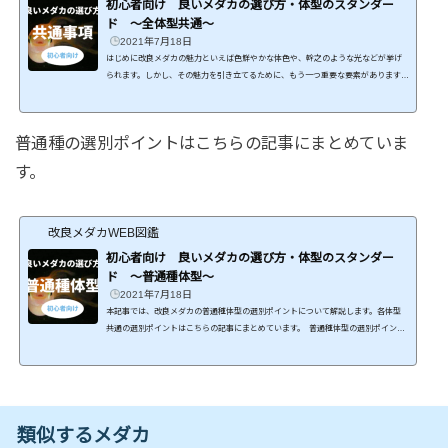
初心者向け 良いメダカの選び方・体型のスタンダー
ド ～全体型共通～
2021年7月18日
はじめに改良メダカの魅力といえば色鮮やかな体色や、幹之のような光などが挙げ
られます。しかし、その魅力を引き立てるために、もう一つ重要な要素があります。
それが体型です。体型の悪いメダカは、痩せ細ってフラフラと泳いだり、背骨が曲
がっており、魅力的なメダカとはいえません。では、健康的な体型の良いメダカを
作るにはどうしたら良いのか。種親選びが最も重要美しいメダカを作るために最も
普通種の選別ポイントはこちらの記事にまとめていま
重要なのは、種親となるメダカです。種親にするメダカを選ぶ時に、今後美しいメ
ダカが産まれるかが決まります。骨が曲がりやすい系統...
す。
改良メダカWEB図鑑
初心者向け 良いメダカの選び方・体型のスタンダー
ド ～普通種体型～
2021年7月18日
本記事では、改良メダカの普通種体型の選別ポイントについて解説します。各体型
共通の選別ポイントはこちらの記事にまとめています。 普通種体型の選別ポイント
ダルマ体型の要素が少ないメダカの一般的な体型と言えるのが、普通種体型です。
しかし改良メダカにはダルマ体型（後に記述）があり、綺麗な普通種体型を目指し
ているのであれば、ダルマ体型（＝体長が短い）の要素は普通種体型の魅力を下げ
る要因となります。体長の区分は普通種体型、ショート、半ダルマ、ダルマ体型な
ど、６段階程度に区分されます（図参照）。...
類似するメダカ