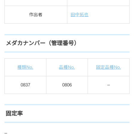
作出者
田中拓也
メダカナンバー（管理番号）
種類No.
品種No.
固定品種No.
0837
0806
–
固定率
–