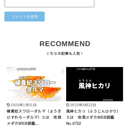
RECOMMEND
2023年1月31日
2023年3月22日
楊貴妃スワローダルマ（ようき
風神ヒカリ（ふうじんひかり）
ひすわろーダルマ）とは 改良
とは 改良メダカWEB図鑑
メダカWEB図鑑…
No.0722