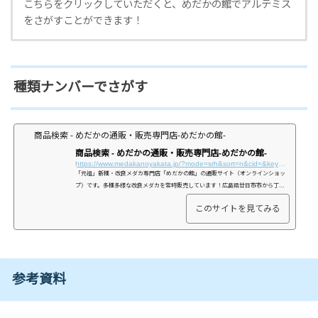
こちらをクリックしていただくと、めだかの館でアルテミス
をさがすことができます！
種類ナンバーでさがす
商品検索 - めだかの通販・販売専門店-めだかの館-
商品検索 - めだかの通販・販売専門店-めだかの館-
https://www.medakanoyakata.jp/?mode=srh&sort=n&cid=&keyword=0837
「元祖」新種・改良メダカ専門店「めだかの館」の通販サイト（オンラインショッ
プ）です。多種多様な改良メダカを常時販売しています！広島県廿日市市から丁寧
に梱包し、全国へ発送いたします。
このサイトを見てみる
参考資料