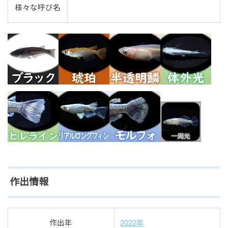
様々な呼び名
作出情報
作出年
2022年