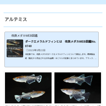
アルテミス
改良メダカWEB図鑑
ダークエメラルドフィンとは 改良メダカWEB図鑑No.
0740
2023年3月22日
本記事では、改良メダカのダークエメラルドフィンについて解説します。概要鱗血
統（鱗光から作出される派生品種）はこちらの記事にまとめています。ブラック、琥
珀、半透明鱗、体外光（鱗光）は次の記事にまとめました。品種名・通称品種名品
種名黒琥珀半透明鱗体外光メダカ形質補足体外光（鱗光）共通補足一周光通称ダー
クエメラルドフィン様々な呼び名 作出情報作出年-作出者-メダカナンバー（管理番
号）種類No.品種No.固定品種No.07400193-固定率-説明エメラルドフィンから生まれ
る琥珀体色を固定化したメダカです。ダークエメラル...