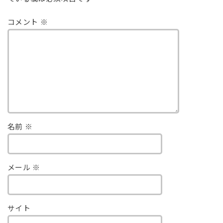
コメント
※
名前
※
メール
※
サイト