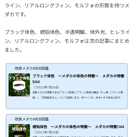
ライン、リアルロングフィン、モルフォの形質を持つメ
ダカです。
ブラック体色、琥珀体色、半透明鱗、体外光、ヒレライ
ン、リアルロングフィン、モルフォは次の記事にまとめ
ました。
改良メダカWEB図鑑
ブラック体色 ～メダカの体色の特徴～ メダカの特徴
5/44
2021年7月16日
改良メダカの特徴であるブラック体色とブラック体色の補足「ヒレ黄（ブラック黄
金）」「背地反応なし」ついて説明します。本ページは、日本メダカ協会公式ガイ
ドライン 改良メダカ品種分類マニュアルを基に解説しています。由来・概要青体
色のパープルブルーよりさらに黒色素胞が多くなったメダカです。ブラック体色の
中には背地反応（保護色機能）する個体と，背地反応しない個体がいます。また，
改良メダカWEB図鑑
ブラック体色は黄色素胞が欠如した体色であり，黄色素胞を有するブラック体色
は，形質補足のヒレ黄に該当します。最初に作出されたブラ...
琥珀体色 ～メダカの体色の特徴～ メダカの特徴7/44
2021年7月16日