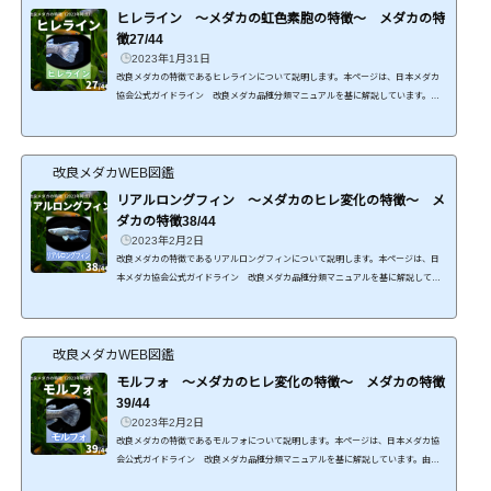
体色，白体色にしか発現しませんでしたが，現在は半透明...
ヒレライン ～メダカの虹色素胞の特徴～ メダカの特
徴27/44
2023年1月31日
改良メダカの特徴であるヒレラインについて説明します。本ページは、日本メダカ
協会公式ガイドライン 改良メダカ品種分類マニュアルを基に解説しています。由
来・概要2020年田中拓也氏が作出された、ヒレの中の軟条に沿って線状に虹色素胞
が発現するメダカです。モルフォからの派生品種で「モルフォ亜種」のハウスネー
ムで知られています。特徴ヒレの中の軟条に沿って線状に虹色素胞が発現する。形
改良メダカWEB図鑑
質補足なし類似した形質なしヒレラインメダカ一覧ヒレラインの特徴を含むメダカ
一覧は、こちらからご覧いただけます（本サイトの【タグ...
リアルロングフィン ～メダカのヒレ変化の特徴～ メ
ダカの特徴38/44
2023年2月2日
改良メダカの特徴であるリアルロングフィンについて説明します。本ページは、日
本メダカ協会公式ガイドライン 改良メダカ品種分類マニュアルを基に解説してい
ます。由来・概要２０２０年に中里良則氏が作出された、全てのヒレの大きさ（長
さ）が1.5倍以上になるメダカです。ヒレ長との違いについては、ヒレ長はヒレの縁
は短く中心部が長くなりやすいなど、伸長の仕方に統一性がありません。一方、リ
改良メダカWEB図鑑
アルリングフィンはヒレの形状を維持したまま伸長します。特徴・全てのヒレの長
さが、ヒレの形状を維持したまま1.5倍以上に伸長する。...
モルフォ ～メダカのヒレ変化の特徴～ メダカの特徴
39/44
2023年2月2日
改良メダカの特徴であるモルフォについて説明します。本ページは、日本メダカ協
会公式ガイドライン 改良メダカ品種分類マニュアルを基に解説しています。由
来・概要２０１９年に田中拓也氏が作出された、尾ビレが扇状になり、ヒレの先が