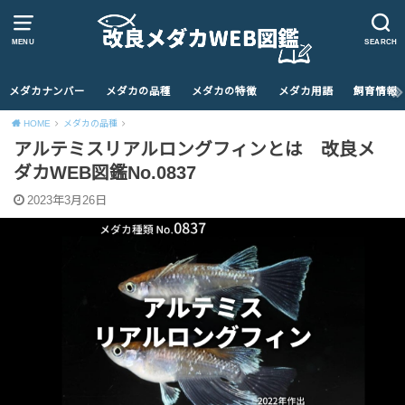
MENU
SEARCH
メダカナンバー
メダカの品種
メダカの特徴
メダカ用語
飼育情報
HOME
メダカの品種
アルテミスリアルロングフィンとは 改良メ
ダカWEB図鑑No.0837
2023年3月26日