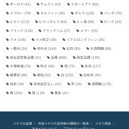
オーロラ
(41)
サムライ
(43)
スモールアイ
(82)
スワロー
(79)
セルフィン
(36)
ダルマ
(126)
パンダ
(70)
ヒカリ
(213)
ヒカリダルマ
(64)
ヒレ長
(98)
ピンク
(43)
ブラック
(134)
ブラックリム
(27)
メラー
(25)
ラメ
(146)
ラメ幹之
(28)
リアルロングフィン
(35)
一周光
(34)
体外光
(144)
出目
(95)
半透明鱗
(89)
協会認定新品種
(31)
品種
(886)
固定品種
(135)
大場幸雄
(76)
幹之
(46)
斑
(75)
朱赤
(127)
楊貴妃
(86)
琥珀
(52)
白
(232)
白朱赤
(45)
目前
(36)
背地反応なし
(41)
茶
(34)
透明鱗
(178)
青
(192)
黄
(118)
黄金
(41)
メダカの品種
改良メダカの全特徴44種類の一覧表
メダカ用語
本サイトについて
プライバシーポリシー