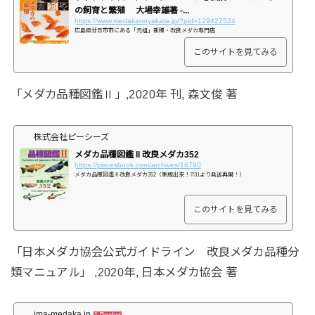
の飼育と繁殖 大場幸雄著 -...
https://www.medakanoyakata.jp/?pid=129427524
広島県廿日市市にある「元祖」新種・改良メダカ専門店
このサイトを見てみる
「メダカ品種図鑑Ⅱ」,2020年 刊, 森文俊 著
株式会社ピーシーズ
メダカ品種図鑑 II 改良メダカ352
https://piscesbook.com/archives/16790
メダカ品種図鑑 II 改良メダカ352（重版出来！7/31より発送再開！）
このサイトを見てみる
「日本メダカ協会公式ガイドライン 改良メダカ品種分
類マニュアル」 ,2020年, 日本メダカ協会 著
jma-medaka.jp
1 Pocket