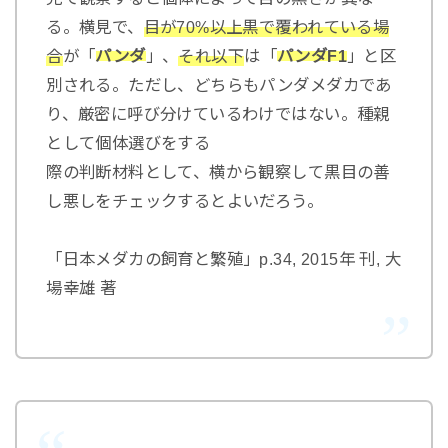
る。横見で、
目が70%以上黒で覆われている場
合
が「
パンダ
」、
それ以下
は「
パンダF1
」と区
別される。ただし、どちらもパンダメダカであ
り、厳密に呼び分けているわけではない。種親
として個体選びをする
際の判断材料として、横から観察して黒目の善
し悪しをチェックするとよいだろう。
「日本メダカの飼育と繁殖」p.34, 2015年 刊, 大
場幸雄 著