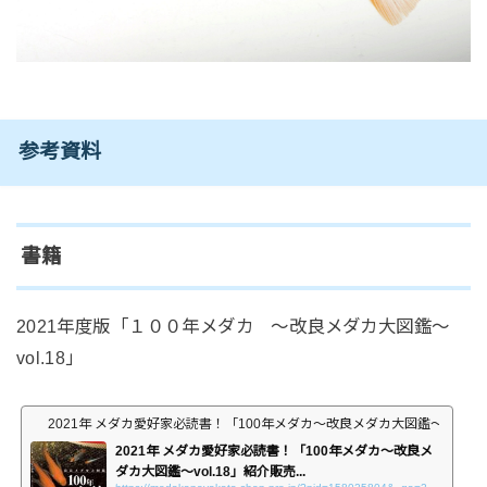
参考資料
書籍
2021年度版「１００年メダカ ～改良メダカ大図鑑～
vol.18」
2021年 メダカ愛好家必読書！「100年メダカ〜改良メダカ大図鑑〜vol.1
2021年 メダカ愛好家必読書！「100年メダカ〜改良メ
ダカ大図鑑〜vol.18」紹介販売...