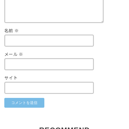
名前
※
メール
※
サイト