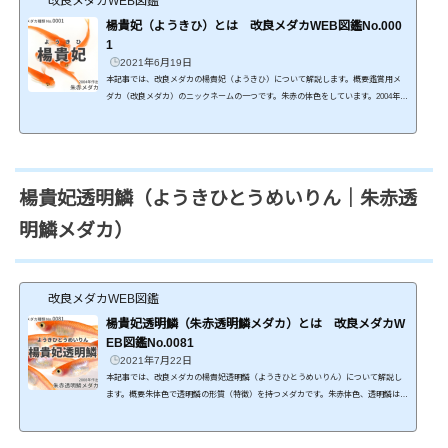
改良メダカWEB図鑑
楊貴妃（ようきひ）とは 改良メダカWEB図鑑No.000
1
2021年6月19日
本記事では、改良メダカの楊貴妃（ようきひ）について解説します。概要鑑賞用メ
ダカ（改良メダカ）のニックネームの一つです。朱赤の体色をしています。2004年に
大場幸雄氏が作出した、朱赤体色を持つメダカであり、観賞用メダカブームの火付
け役となりました。鯉や金魚と同様に、メダカでも赤色の人気は圧倒的です。品種
名・通称品種名品種名朱赤メダカ形質補足-共通補足-通称楊貴妃（ようきひ）様々な
呼び名-作出情報作出年2004年作出者大場幸雄メダカナンバー（管理番号）種類No.
品種No.固定品種No.000100010001固定率99%以上説明全...
楊貴妃透明鱗（ようきひとうめいりん｜朱赤透
明鱗メダカ）
改良メダカWEB図鑑
楊貴妃透明鱗（朱赤透明鱗メダカ）とは 改良メダカW
EB図鑑No.0081
2021年7月22日
本記事では、改良メダカの楊貴妃透明鱗（ようきひとうめいりん）について解説し
ます。概要朱体色で透明鱗の形質（特徴）を持つメダカです。朱赤体色、透明鱗は次
の記事にまとめました。品種名・通称品種名品種名朱赤透明鱗メダカ形質補足-共通
補足-通称楊貴妃透明鱗（ようきひとうめいりん）様々な呼び名朱赤透明鱗作出情報
作出年2008年作出者小宮正城管理番号種類No.品種No.固定品種No.008100710013固定