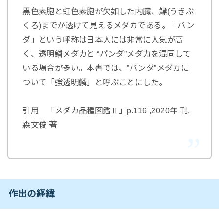
黒色素胞と虹色素胞が欠如した内臓、鰾(うきぶ
くろ)までが透けて見えるメダカである。「パン
ダ」という呼称は日本人には非常に人気が高
く、透明鱗メダカと “パンダ”メダ力を混同して
いる場合が多い。本書では、”パンダ”メダカに
ついて「強透明鱗」と呼ぶことにした。
引用 「メダカ品種図鑑Ⅱ」p.116 ,2020年 刊,
森文俊 著
作出の経緯