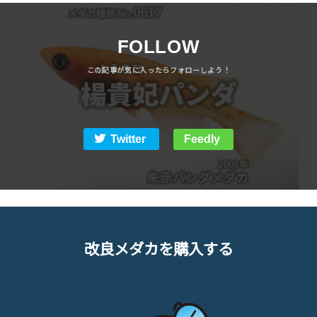
FOLLOW
Twitter
Feedly
改良メダカを購入する