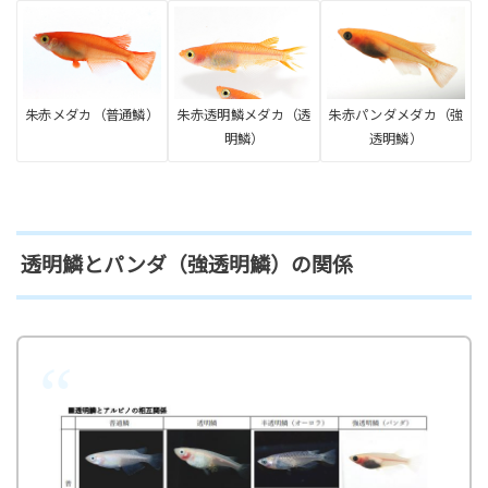
率-説明２００８年に小宮氏が作出。楊貴妃メダカと透明鱗メダカの交配で作出され
たのが楊貴妃透明鱗メダカです。朱赤体色に透明鱗...
朱赤メダカ（普通鱗）
朱赤パンダメダカ（強
朱赤透明鱗メダカ（透
透明鱗）
明鱗）
透明鱗とパンダ（強透明鱗）の関係