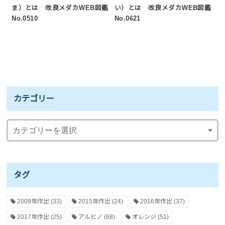
ま）とは 改良メダカWEB図鑑
い）とは 改良メダカWEB図鑑
No.0510
No.0621
カテゴリー
タグ
2009年作出
(33)
2015年作出
(24)
2016年作出
(37)
2017年作出
(25)
アルビノ
(68)
オレンジ
(51)