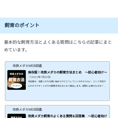
飼育のポイント
基本的な飼育方法とよくある質問はこちらの記事にまと
めています。
改良メダカWEB図鑑
保存版！改良メダカの飼育方法まとめ ～初心者向け～
2021年7月20日
本記事は、改良メダカを飼い始めたけどどうしていいかわからない、という方向け
にわかりやすくメダカの飼育方法をまとめて解説します。飼育に必要なものは？砂
利は必要？グリーンウォーターって？水換えの仕方は？エサは何回あげればいい？
交配のやり方は？屋外、屋内の飼育の違いは？このような疑問にお答えします！ 優
雅に泳ぐ白メダカたち。日々、管理をしてあげることで元気な姿を見せてくれま
す。メダカ飼育の前に水槽水槽の目安は１匹に１Lの水量メダカは丈夫な魚ですの
で、水が漏れない容器であればどんなものでも大丈夫です。...
改良メダカWEB図鑑
改良メダカ飼育のよくある質問＆回答集 ～初心者向け