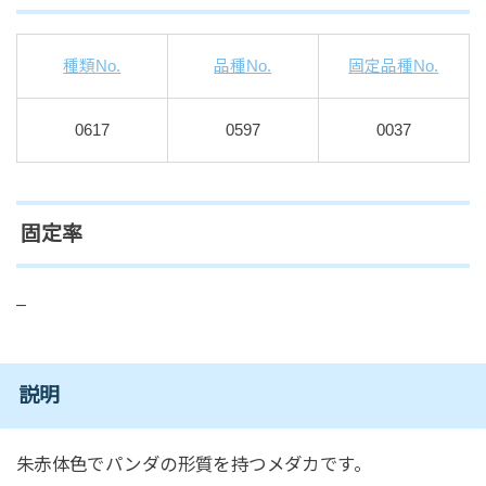
種類No.
品種No.
固定品種No.
0617
0597
0037
固定率
–
説明
朱赤体色でパンダの形質を持つメダカです。