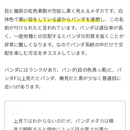
目と腹部の虹色素胞が欠如し黒く見えるメダカです。白
体色で
黒い目をしている姿からパンダを連想
し、この名
前が付けられたと言われています。パンダは遺伝率が高
く、一度他種との交配するとパンダの形質を抜くことが
非常に難しくなります。なのでパンダ系統の中だけで交
配を楽しむ方法をオススメしています。
パンダにはランクがあり、パンダ(目の色真っ黒)と、パ
ンダF1(上見だとパンダ、横見だと黒が少なく普通目に
近い)があります。
上見ではわからないのだが、パンダメダカは横
見で観察すると個体によって目の黒さが異な