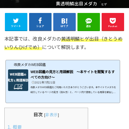
ツイート
シェア
はてブ
送る
Pocket
本記事では、改良メダカの
黄透明鱗ヒゲ出目（きとうめ
いりんひげでめ）
について解説します。
改良メダカWEB図鑑
WEB図鑑の見方と用語解説 ～本サイトを閲覧するす
べての方向け～
2021年7月21日
改良メダカWEB図鑑をご利用いただきありがとうございます。本サイトでメダカを
紹介しているページの見方（読み方）と、ページ内で使用している用語を解説しま
す。本ページをざっと眺めるだけで、メダカ紹介ページの理解が深まるよ！概要紹
介メダカの簡単な紹介文です。品種名・通称改良メダカには、大きく分けて２種類
の名前があります。品種名と通称です。改良メダカには２つの名前がある品種名：メ
ダカの特徴を表現している名前通 称：メダカの愛称や販売名紹介メダカの品種名
目次
[
非表示
]
は、日本メダカ協会公式ガイドライン 改良メダカ品種分...
1.
概要