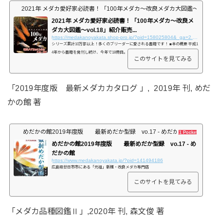
2021年 メダカ愛好家必読書！「100年メダカ〜改良メダカ大図鑑〜vol.1
2021年 メダカ愛好家必読書！「100年メダカ〜改良メ
ダカ大図鑑〜vol.18」紹介販売...
https://medakanoyakata.shop-pro.jp/?pid=158025804&_ga=2.208047573.634471502.1627205267-1167298458.1615801720
シリーズ累計10万部以上！多くのブリーダーに愛される書籍です！ ■本の概要 平成1
4年から書籍を発刊し続け、今年で18冊目。 改良メダカが雑誌などに掲載される前か
このサイトを見てみる
ら 改良メダカの専門誌を発刊し続けています。 おかげさまで、多くのブリーダーの
方に手に取っていただき、 シリーズ累計で10万部以上となりました！ ブリーダーの
方から信頼されている書籍ですので 安心感をもってご購入いただけます。
「2019年度版 最新メダカカタログ 」, 2019年 刊, めだ
かの館 著
めだかの館2019年度版 最新めだか型録 vo.17 - めだかの館
1 Pocket
めだかの館2019年度版 最新めだか型録 vo.17 - め
だかの館
https://www.medakanoyakata.jp/?pid=141494186
広島県廿日市市にある「元祖」新種・改良メダカ専門店
このサイトを見てみる
「メダカ品種図鑑Ⅱ」,2020年 刊, 森文俊 著