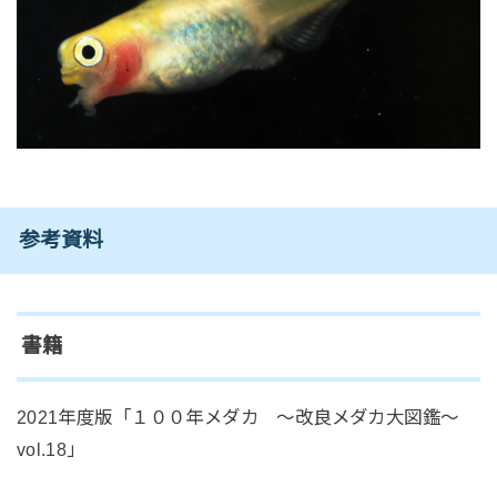
参考資料
書籍
2021年度版「１００年メダカ ～改良メダカ大図鑑～
vol.18」