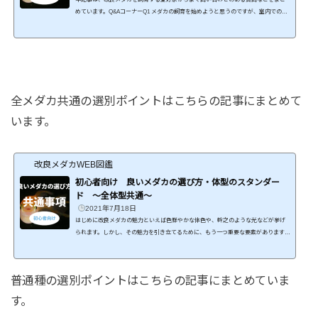
めています。Q&AコーナーQ1 メダカの飼育を始めようと思うのですが、室内での飼
育と野外での飼育はどちらがいいのでしょうか？Ａ：野外飼育がおすすめです。メ
ダカにとって日光はとても大切で、屋外飼育の場合、メダカが病気になりにくく成
長も良いと感じます。 しかし、室内飼育の方が常にメダカを観察・観賞できますの
で、観賞目的の場合は室内での飼育が良いでしょう。Q2 屋外でメダカを飼育したい
のですが、気をつけることはありますか？Ａ：気を...
全メダカ共通の選別ポイントはこちらの記事にまとめて
います。
改良メダカWEB図鑑
初心者向け 良いメダカの選び方・体型のスタンダー
ド ～全体型共通～
2021年7月18日
はじめに改良メダカの魅力といえば色鮮やかな体色や、幹之のような光などが挙げ
られます。しかし、その魅力を引き立てるために、もう一つ重要な要素があります。
それが体型です。体型の悪いメダカは、痩せ細ってフラフラと泳いだり、背骨が曲
がっており、魅力的なメダカとはいえません。では、健康的な体型の良いメダカを
作るにはどうしたら良いのか。種親選びが最も重要美しいメダカを作るために最も
普通種の選別ポイントはこちらの記事にまとめていま
重要なのは、種親となるメダカです。種親にするメダカを選ぶ時に、今後美しいメ
ダカが産まれるかが決まります。骨が曲がりやすい系統...
す。