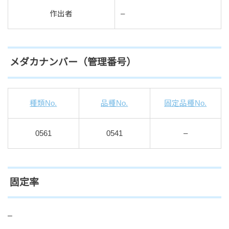
作出者
–
メダカナンバー（管理番号）
種類No.
品種No.
固定品種No.
0561
0541
–
固定率
–