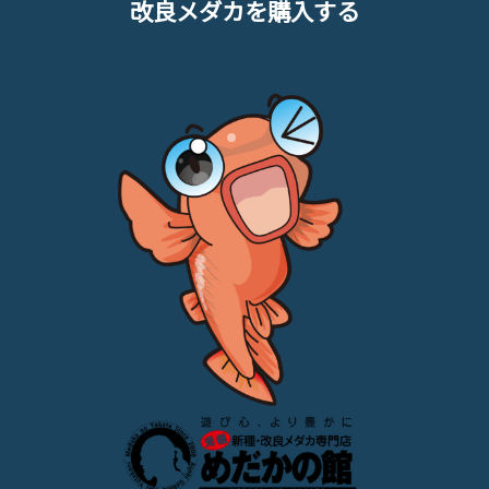
改良メダカを購入する