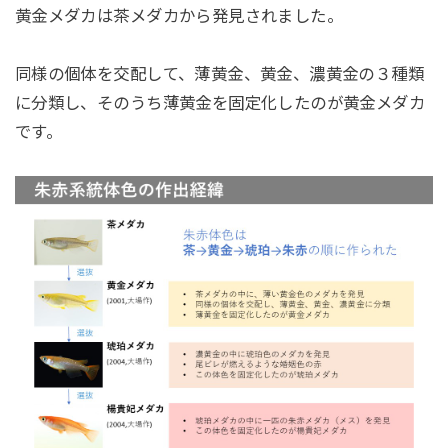
黄金メダカは茶メダカから発見されました。
同様の個体を交配して、薄黄金、黄金、濃黄金の３種類
に分類し、そのうち薄黄金を固定化したのが黄金メダカ
です。