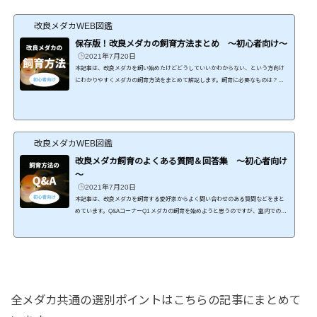
改良メダカWEB図鑑
保存版！改良メダカの飼育方法まとめ ～初心者向け～
2021年7月20日
本記事は、改良メダカを飼い始めたけどどうしていいかわからない、という方向け
にわかりやすくメダカの飼育方法をまとめて解説します。飼育に必要なものは？砂
利は必要？グリーンウォーターって？水換えの仕方は？エサは何回あげればいい？
交配のやり方は？屋外、屋内の飼育の違いは？このような疑問にお答えします！ 優
雅に泳ぐ白メダカたち。日々、管理をしてあげることで元気な姿を見せてくれま
す。メダカ飼育の前に水槽水槽の目安は１匹に１Lの水量メダカは丈夫な魚ですの
で、水が漏れない容器であればどんなものでも大丈夫です。...
改良メダカWEB図鑑
改良メダカ飼育のよくある質問＆回答集 ～初心者向け
～
2021年7月20日
本記事は、改良メダカを飼育する愛好家からよく問い合わせのある質問などをまと
めています。Q&AコーナーQ1 メダカの飼育を始めようと思うのですが、室内での飼
育と野外での飼育はどちらがいいのでしょうか？Ａ：野外飼育がおすすめです。メ
ダカにとって日光はとても大切で、屋外飼育の場合、メダカが病気になりにくく成
長も良いと感じます。 しかし、室内飼育の方が常にメダカを観察・観賞できますの
で、観賞目的の場合は室内での飼育が良いでしょう。Q2 屋外でメダカを飼育したい
のですが、気をつけることはありますか？Ａ：気を...
全メダカ共通の選別ポイントはこちらの記事にまとめて