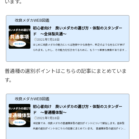
います。
改良メダカWEB図鑑
初心者向け 良いメダカの選び方・体型のスタンダー
ド ～全体型共通～
2021年7月18日
はじめに改良メダカの魅力といえば色鮮やかな体色や、幹之のような光などが挙げ
られます。しかし、その魅力を引き立てるために、もう一つ重要な要素があります。
それが体型です。体型の悪いメダカは、痩せ細ってフラフラと泳いだり、背骨が曲
がっており、魅力的なメダカとはいえません。では、健康的な体型の良いメダカを
作るにはどうしたら良いのか。種親選びが最も重要美しいメダカを作るために最も
普通種の選別ポイントはこちらの記事にまとめていま
重要なのは、種親となるメダカです。種親にするメダカを選ぶ時に、今後美しいメ
ダカが産まれるかが決まります。骨が曲がりやすい系統...
す。
改良メダカWEB図鑑
初心者向け 良いメダカの選び方・体型のスタンダー
ド ～普通種体型～
2021年7月18日
本記事では、改良メダカの普通種体型の選別ポイントについて解説します。各体型
共通の選別ポイントはこちらの記事にまとめています。 普通種体型の選別ポイント
ダルマ体型の要素が少ないメダカの一般的な体型と言えるのが、普通種体型です。