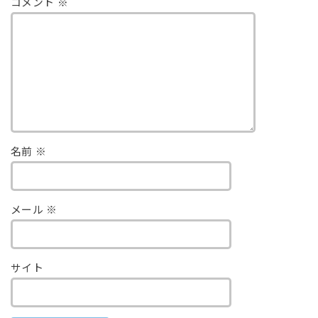
コメント
※
名前
※
メール
※
サイト