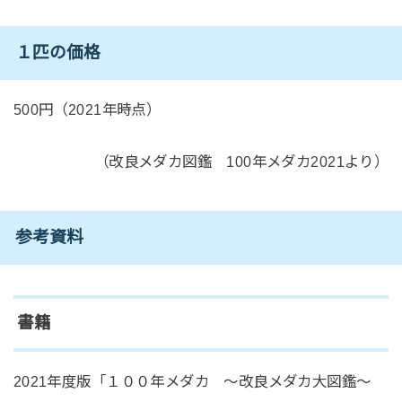
１匹の価格
500円（2021年時点）
（改良メダカ図鑑 100年メダカ2021より）
参考資料
書籍
2021年度版「１００年メダカ ～改良メダカ大図鑑～