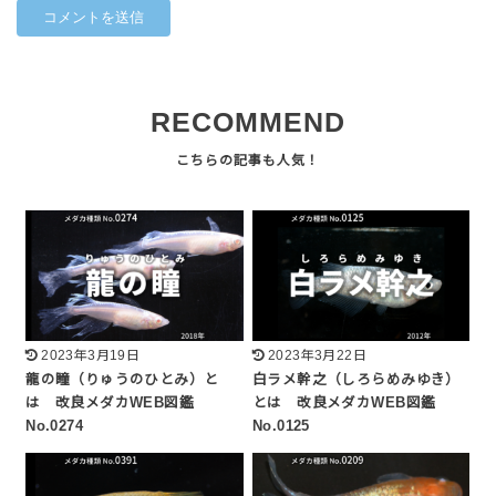
RECOMMEND
2023年3月19日
2023年3月22日
龍の瞳（りゅうのひとみ）と
白ラメ幹之（しろらめみゆき）
は 改良メダカWEB図鑑
とは 改良メダカWEB図鑑
No.0274
No.0125