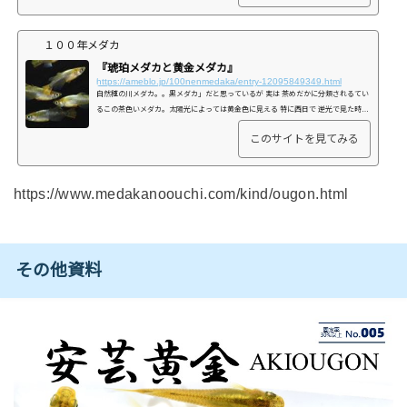
１００年メダカ
『琥珀メダカと黄金メダカ』
https://ameblo.jp/100nenmedaka/entry-12095849349.html
自然種の川メダカ。。黒メダカ」だと思っているが 実は 茶めだかに分類されるてい
るこの茶色いメダカ。太陽光によっては黄金色に見える 特に西日で 逆光で見た時な
ど…
このサイトを見てみる
https://www.medakanoouchi.com/kind/ougon.html
その他資料