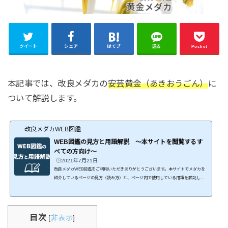
ツイート
シェア
はてブ
送る
Pocket
本記事では、改良メダカの
安芸黄金（あきおうごん）
に
ついて解説します。
改良メダカWEB図鑑
WEB図鑑の見方と用語解説 ～本サイトを閲覧するす
べての方向け～
2021年7月21日
改良メダカWEB図鑑をご利用いただきありがとうございます。本サイトでメダカを
紹介しているページの見方（読み方）と、ページ内で使用している用語を解説しま
す。本ページをざっと眺めるだけで、メダカ紹介ページの理解が深まるよ！概要紹
介メダカの簡単な紹介文です。品種名・通称改良メダカには、大きく分けて２種類
の名前があります。品種名と通称です。改良メダカには２つの名前がある品種名：メ
ダカの特徴を表現している名前通 称：メダカの愛称や販売名紹介メダカの品種名
目次
[
非表示
]
は、日本メダカ協会公式ガイドライン 改良メダカ品種分...