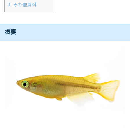
9.
その他資料
概要