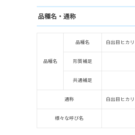
ダカです。目の出方には個体差があり，
ている個体までその表現は様々です。特
なし類似した形質なし出目メダカ一覧出
品種名・通称
ちらからご覧いただけます（本サイ...
品種名
白出目ヒカリ
品種名
形質補足
共通補足
通称
白出目ヒカリ
様々な呼び名