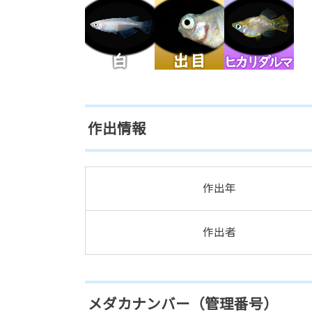
作出情報
作出年
作出者
メダカナンバー（管理番号）