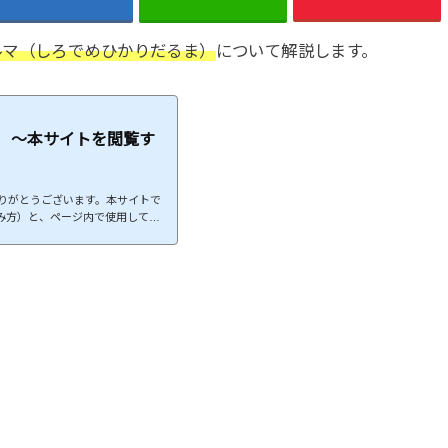
ルマ（しろでめひかりだるま）
について解説します。
 ～本サイトを閲覧す
ありがとうございます。本サイトで
み方）と、ページ内で使用してい
眺めるだけで、メダカ紹介ページ
単な紹介文です。品種名・通称改
前があります。品種名と通称です。
：メダカの特徴を表現している名
ダカの品種名は、日本メダカ協会