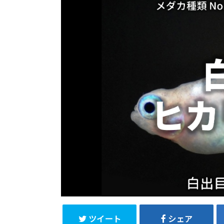
ツイート
シェア