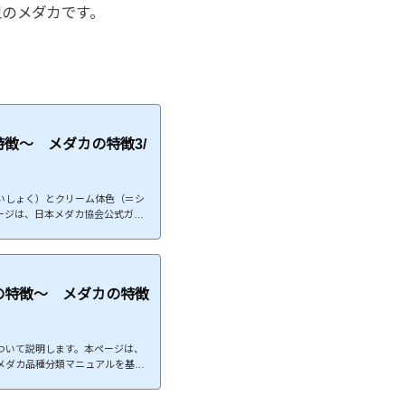
型のメダカです。
徴～ メダカの特徴3/
いしょく）とクリーム体色（＝シ
ージは、日本メダカ協会公式ガイ
ルを基に解説しています。由来・
如した白体色のメダカです。メダ
，白体色を表現することができま
についてはこちらの記事にまとめ
色とも呼ばれる）シルキー体色
の特徴～ メダカの特徴
.
ついて説明します。本ページは、
メダカ品種分類マニュアルを基に
に大野氏によって作出された，頭
が短く，両目が飛び出しているメ