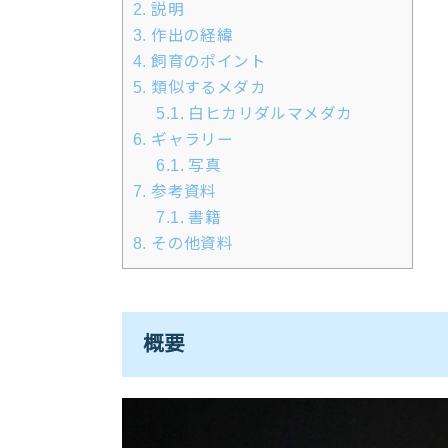
2.
説明
3.
作出の経緯
4.
飼育のポイント
5.
類似するメダカ
5.1.
白ヒカリダルマメダカ
6.
ギャラリー
6.1.
写真
7.
参考資料
7.1.
書籍
8.
その他資料
概要