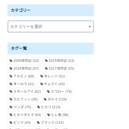
カテゴリー
タグ一覧
2009年作出
(33)
2015年作出
(24)
2016年作出
(37)
2017年作出
(25)
アルビノ
(68)
オレンジ
(51)
オーロラ
(41)
サムライ
(43)
スモールアイ
(82)
スワロー
(79)
セルフィン
(36)
ダルマ
(126)
パンダ
(70)
ヒカリ
(213)
ヒカリダルマ
(64)
ヒレ長
(98)
ピンク
(43)
ブラック
(134)