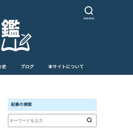
SEARCH
カ史
ブログ
本サイトについて
物語
記事の検索