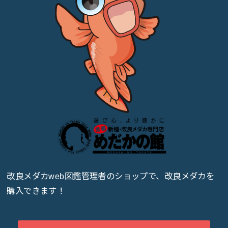
改良メダカweb図鑑管理者のショップで、改良メダカを
購入できます！