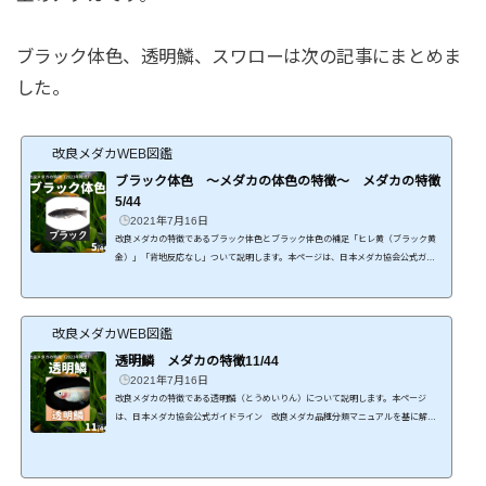
ブラック体色、透明鱗、スワローは次の記事にまとめま
した。
改良メダカWEB図鑑
ブラック体色 ～メダカの体色の特徴～ メダカの特徴
5/44
2021年7月16日
改良メダカの特徴であるブラック体色とブラック体色の補足「ヒレ黄（ブラック黄
金）」「背地反応なし」ついて説明します。本ページは、日本メダカ協会公式ガイ
ドライン 改良メダカ品種分類マニュアルを基に解説しています。由来・概要青体
色のパープルブルーよりさらに黒色素胞が多くなったメダカです。ブラック体色の
中には背地反応（保護色機能）する個体と，背地反応しない個体がいます。また，
改良メダカWEB図鑑
ブラック体色は黄色素胞が欠如した体色であり，黄色素胞を有するブラック体色
は，形質補足のヒレ黄に該当します。最初に作出されたブラ...
透明鱗 メダカの特徴11/44
2021年7月16日
改良メダカの特徴である透明鱗（とうめいりん）について説明します。本ページ
は、日本メダカ協会公式ガイドライン 改良メダカ品種分類マニュアルを基に解説
しています。由来・概要エラ蓋（ぶた）部分（ほっぺの部分）が赤くなる（以下，
赤エラとする）メダカです。エラ蓋部分の虹色素胞が欠如することでエラが透けて
血液の赤色が見えるため，エラ蓋が赤くなります。透明鱗の赤エラ以外の特徴ま