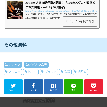
2021年 メダカ愛好家必読書！「100年メダカ〜改良メ
ダカ大図鑑〜vol.18」紹介販売...
https://medakanoyakata.shop-pro.jp/?pid=158025804&_ga=2.208047573.634471502.1627205267-1167298458.1615801720
シリーズ累計10万部以上！多くのブリーダーに愛される書籍です！ ■本の概要 平成1
4年から書籍を発刊し続け、今年で18冊目。 改良メダカが雑誌などに掲載される前か
このサイトを見てみる
ら 改良メダカの専門誌を発刊し続けています。 おかげさまで、多くのブリーダーの
方に手に取っていただき、 シリーズ累計で10万部以上となりました！ ブリーダーの
方から信頼されている書籍ですので 安心感をもってご購入いただけます。
その他資料
ブラック
メダカの品種
スワロー
ヒカリ
ブラック
品種
透明鱗
ツイート
シェア
はてブ
送る
Pocket