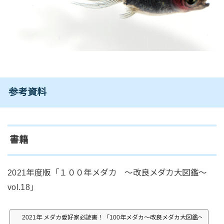
参考資料
書籍
2021年度版「１００年メダカ ～改良メダカ大図鑑～
vol.18」
2021年 メダカ愛好家必読書！「100年メダカ〜改良メダカ大図鑑〜vol.1