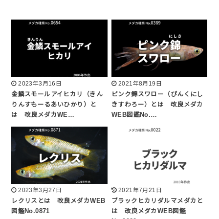
2023年3月16日
2021年8月19日
金鱗スモールアイヒカリ（きん
ピンク錦スワロー（ぴんくにし
りんすもーるあいひかり）と
きすわろー）とは 改良メダカ
は 改良メダカWE…
WEB図鑑No.…
2023年3月27日
2021年7月21日
レクリスとは 改良メダカWEB
ブラックヒカリダルマメダカと
図鑑No.0871
は 改良メダカWEB図鑑