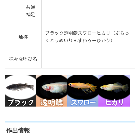
共通
補足
ブラック透明鱗スワローヒカリ（ぶらっ
通称
くとうめいりんすわろーひかり）
様々な呼び名
作出情報