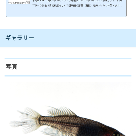
本記事では、改良メダカのブラック透明鱗ヒカリメダカについて解説します。概要
ブラック体色（背地反応なし）で透明鱗の形質（特徴）を持つヒカリ体型メダカで
す。ブラック体色、透明鱗は次の記事にまとめました。品種名・通称品種名品種名
ブラック透明鱗ヒカリメダカ形質補足-共通補足背地反応無し通称ブラック透明鱗ヒ
カリメダカ様々な呼び名黒龍ヒカリ作出情報作出年2014年作出者川上富美代管理番
号種類No.品種No.固定品種No.00950084-固定率-説明透明鱗性を活かした色抜けなど
がないため、見た目的にブラックメダカとの違いはほと...
ギャラリー
写真