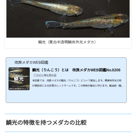
鱗光（黄白半透明鱗体外光メダカ）
改良メダカWEB図鑑
鱗光（りんこう）とは 改良メダカWEB図鑑No.0206
2021年8月8日
本記事では、改良メダカの鱗光（りんこう）について解説します。概要体外光の形
が網目状になる形質のニックネームです。この表現を鱗光と呼びます。鱗血統（鱗光
から作出される派生品種）はこちらの記事にまとめています。黄、青、半透明鱗、
体外光（鱗光）は次の記事にまとめました。品種名・通称品種名品種名黄青半透明
鱗体外光メダカ形質補足体外光（鱗光）共通補足一周光通称鱗光（りんこう）様々
な呼び名 画像をクリックすると詳細ページがみれるよ！作出情報作出年2019年作出
者垂水政治メダカナンバー（管理番号）種類No.品種No....
鱗光の特徴を持つメダカの比較