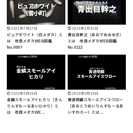
2021年7月27日
2023年1月31日
ピュアホワイト（白メダカ）と
青出目幹之（あおでめみゆき）
は 改良メダカWEB図鑑
とは 改良メダカWEB図鑑
No.0007
No.0112
2023年3月16日
2023年3月19日
金鱗スモールアイヒカリ（きん
青透明鱗スモールアイスワロー
りんすもーるあいひかり）と
（あおとうめいりんすもーるあ
は 改良メダカWE…
いすわろー）とは…