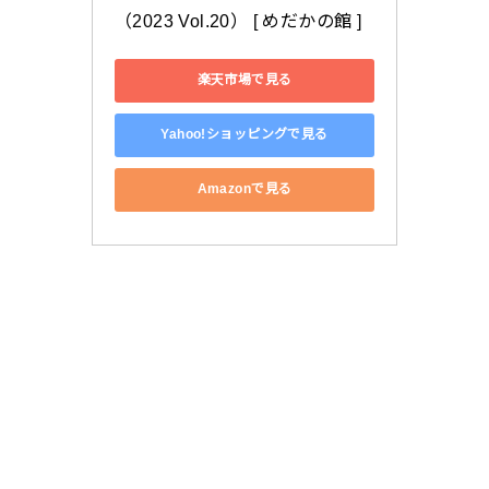
（2023 Vol.20） [ めだかの館 ]
楽天市場で見る
Yahoo!ショッピングで見る
Amazonで見る