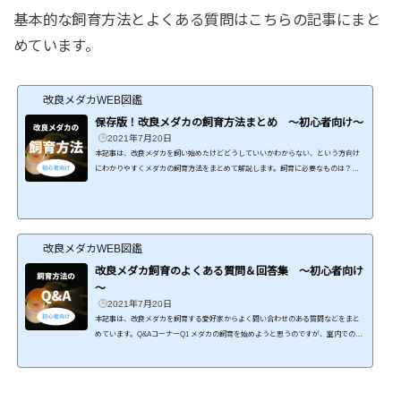
基本的な飼育方法とよくある質問はこちらの記事にまと
めています。
改良メダカWEB図鑑
保存版！改良メダカの飼育方法まとめ ～初心者向け～
2021年7月20日
本記事は、改良メダカを飼い始めたけどどうしていいかわからない、という方向け
にわかりやすくメダカの飼育方法をまとめて解説します。飼育に必要なものは？砂
利は必要？グリーンウォーターって？水換えの仕方は？エサは何回あげればいい？
交配のやり方は？屋外、屋内の飼育の違いは？このような疑問にお答えします！ 優
雅に泳ぐ白メダカたち。日々、管理をしてあげることで元気な姿を見せてくれま
す。メダカ飼育の前に水槽水槽の目安は１匹に１Lの水量メダカは丈夫な魚ですの
で、水が漏れない容器であればどんなものでも大丈夫です。...
改良メダカWEB図鑑
改良メダカ飼育のよくある質問＆回答集 ～初心者向け
～
2021年7月20日
本記事は、改良メダカを飼育する愛好家からよく問い合わせのある質問などをまと
めています。Q&AコーナーQ1 メダカの飼育を始めようと思うのですが、室内での飼
育と野外での飼育はどちらがいいのでしょうか？Ａ：野外飼育がおすすめです。メ
ダカにとって日光はとても大切で、屋外飼育の場合、メダカが病気になりにくく成
長も良いと感じます。 しかし、室内飼育の方が常にメダカを観察・観賞できますの
で、観賞目的の場合は室内での飼育が良いでしょう。Q2 屋外でメダカを飼育したい