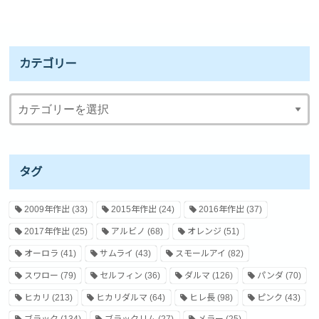
カテゴリー
タグ
2009年作出
(33)
2015年作出
(24)
2016年作出
(37)
2017年作出
(25)
アルビノ
(68)
オレンジ
(51)
オーロラ
(41)
サムライ
(43)
スモールアイ
(82)
スワロー
(79)
セルフィン
(36)
ダルマ
(126)
パンダ
(70)
ヒカリ
(213)
ヒカリダルマ
(64)
ヒレ長
(98)
ピンク
(43)