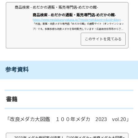
商品検索 - めだかの通販・販売専門店-めだかの館-
商品検索 - めだかの通販・販売専門店-めだかの館-
https://www.medakanoyakata.jp/?mode=srh&sort=n&cid=&keyword=0816
「元祖」新種・改良メダカ専門店「めだかの館」の通販サイト（オンラインショッ
プ）です。多種多様な改良メダカを常時販売しています！広島県廿日市市から丁寧
に梱包し、全国へ発送いたします。
このサイトを見てみる
参考資料
書籍
「改良メダカ大図鑑 １００年メダカ 2023 vol.20」
2023年 メダカ愛好家必読書！「100年メダカ〜改良メダカ大図鑑〜vol.20