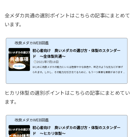
のですが、気をつけることはありますか？Ａ：気を...
全メダカ共通の選別ポイントはこちらの記事にまとめて
います。
改良メダカWEB図鑑
初心者向け 良いメダカの選び方・体型のスタンダー
ド ～全体型共通～
2021年7月18日
はじめに改良メダカの魅力といえば色鮮やかな体色や、幹之のような光などが挙げ
られます。しかし、その魅力を引き立てるために、もう一つ重要な要素があります。
それが体型です。体型の悪いメダカは、痩せ細ってフラフラと泳いだり、背骨が曲
がっており、魅力的なメダカとはいえません。では、健康的な体型の良いメダカを
作るにはどうしたら良いのか。種親選びが最も重要美しいメダカを作るために最も
ヒカリ体型の選別ポイントはこちらの記事にまとめてい
重要なのは、種親となるメダカです。種親にするメダカを選ぶ時に、今後美しいメ
ダカが産まれるかが決まります。骨が曲がりやすい系統...
ます。
改良メダカWEB図鑑
初心者向け 良いメダカの選び方・体型のスタンダー
ド ～ヒカリ体型～