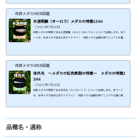
殖させ固定化した品種です。黄金色がとても美しいメダカで，作出から時間の経過
した現在も非常に人気があります。体色の維持が難しく，薄くなれば茶色，濃くな
ると琥珀色となるため，累代繁殖するためには厳密な選別...
改良メダカWEB図鑑
半透明鱗（オーロラ）メダカの特徴12/44
2021年7月16日
改良メダカの特徴である半透明鱗（はんとうめいりん）について説明します。本ペ
ージは、日本メダカ協会公式ガイドライン 改良メダカ品種分類マニュアルを基に
解説しています。由来・概要普通鱗（ふつうりん）と透明鱗（とうめいりん）の中
間の表現で，透明感のある体色のメダカです。普通鱗、透明鱗はこちらの記事にま
とめています。半透明鱗を見た目で判別する明確な基準はありませんが，普通鱗，
半透明鱗，透明鱗を見比べることで，半透明鱗特有の透明感のある体色を目視で確
実に判別できることから，形質の一つとして分類していま...
改良メダカWEB図鑑
体外光 ～メダカの虹色素胞の特徴～ メダカの特徴2
3/44
2021年7月16日
改良メダカの特徴である体外光（たいがいこう）について説明します。本ページ
は、日本メダカ協会公式ガイドライン 改良メダカ品種分類マニュアルを基に解説
しています。由来・概要２００７年に菅高志氏が発見した背中に青白い光が発現す
るメダカで，「幹之（みゆき）」の名で知られています。前述の「楊貴妃（朱赤体
色）」と並ぶ改良めだかを代表する品種です。改良メダカの２大品種 目を引く朱赤
色が特徴の「楊貴妃」 背中のヒカリが特徴の「幹之」発見された当時，体外光は青
体色，白体色にしか発現しませんでしたが，現在は半透明...
品種名・通称