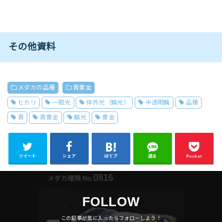
その他資料
メダカの品種
青黄金
ヒカリ
一周光
体外光（鱗光）
半透明鱗
品種
青
青黄金
鱗光
黄金
ツイート
シェア
はてブ
送る
Pocket
FOLLOW