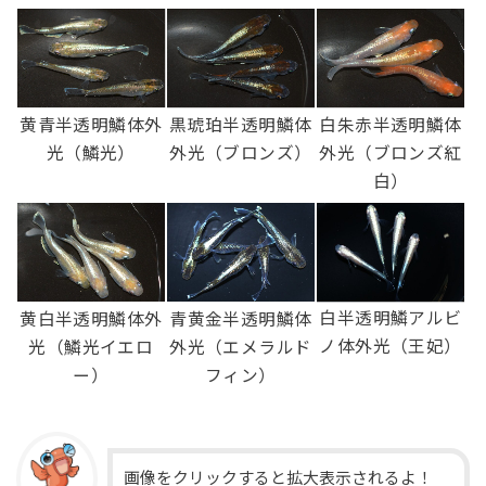
黄青半透明鱗体外
黒琥珀半透明鱗体
白朱赤半透明鱗体
光（鱗光）
外光（ブロンズ）
外光（ブロンズ紅
白）
白半透明鱗アルビ
青黄金半透明鱗体
黄白半透明鱗体外
ノ体外光（王妃）
外光（エメラルド
光（鱗光イエロ
フィン）
ー）
画像をクリックすると拡大表示されるよ！