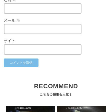
名前
※
メール
※
サイト
RECOMMEND