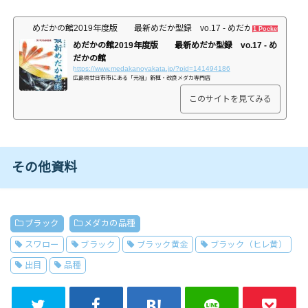
めだかの館2019年度版 最新めだか型録 vo.17 - めだかの館
1 Pocket
めだかの館2019年度版 最新めだか型録 vo.17 - め
だかの館
https://www.medakanoyakata.jp/?pid=141494186
広島県廿日市市にある「元祖」新種・改良メダカ専門店
このサイトを見てみる
その他資料
ブラック
メダカの品種
スワロー
ブラック
ブラック黄金
ブラック（ヒレ黄）
出目
品種