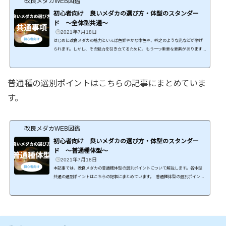
改良メダカWEB図鑑
初心者向け 良いメダカの選び方・体型のスタンダー
ド ～全体型共通～
2021年7月18日
はじめに改良メダカの魅力といえば色鮮やかな体色や、幹之のような光などが挙げ
られます。しかし、その魅力を引き立てるために、もう一つ重要な要素があります。
それが体型です。体型の悪いメダカは、痩せ細ってフラフラと泳いだり、背骨が曲
がっており、魅力的なメダカとはいえません。では、健康的な体型の良いメダカを
作るにはどうしたら良いのか。種親選びが最も重要美しいメダカを作るために最も
普通種の選別ポイントはこちらの記事にまとめていま
重要なのは、種親となるメダカです。種親にするメダカを選ぶ時に、今後美しいメ
ダカが産まれるかが決まります。骨が曲がりやすい系統...
す。
改良メダカWEB図鑑
初心者向け 良いメダカの選び方・体型のスタンダー
ド ～普通種体型～
2021年7月18日
本記事では、改良メダカの普通種体型の選別ポイントについて解説します。各体型
共通の選別ポイントはこちらの記事にまとめています。 普通種体型の選別ポイント
ダルマ体型の要素が少ないメダカの一般的な体型と言えるのが、普通種体型です。
しかし改良メダカにはダルマ体型（後に記述）があり、綺麗な普通種体型を目指し
ているのであれば、ダルマ体型（＝体長が短い）の要素は普通種体型の魅力を下げ
る要因となります。体長の区分は普通種体型、ショート、半ダルマ、ダルマ体型な
ど、６段階程度に区分されます（図参照）。...