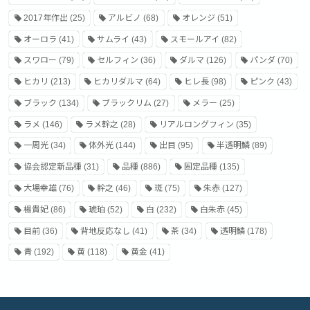
2017年作出
(25)
アルビノ
(68)
オレンジ
(51)
オーロラ
(41)
サムライ
(43)
スモールアイ
(82)
スワロー
(79)
セルフィン
(36)
ダルマ
(126)
パンダ
(70)
ヒカリ
(213)
ヒカリダルマ
(64)
ヒレ長
(98)
ピンク
(43)
ブラック
(134)
ブラックリム
(27)
メラー
(25)
ラメ
(146)
ラメ幹之
(28)
リアルロングフィン
(35)
一周光
(34)
体外光
(144)
出目
(95)
半透明鱗
(89)
協会認定新品種
(31)
品種
(886)
固定品種
(135)
大場幸雄
(76)
幹之
(46)
斑
(75)
朱赤
(127)
楊貴妃
(86)
琥珀
(52)
白
(232)
白朱赤
(45)
目前
(36)
背地反応なし
(41)
茶
(34)
透明鱗
(178)
青
(192)
黄
(118)
黄金
(41)