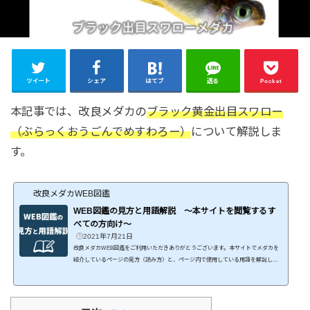
ツイート
シェア
はてブ
送る
Pocket
本記事では、改良メダカの
ブラック黄金出目スワロー
（ぶらっくおうごんでめすわろー）
について解説しま
す。
改良メダカWEB図鑑
WEB図鑑の見方と用語解説 ～本サイトを閲覧するす
べての方向け～
2021年7月21日
改良メダカWEB図鑑をご利用いただきありがとうございます。本サイトでメダカを
紹介しているページの見方（読み方）と、ページ内で使用している用語を解説しま
す。本ページをざっと眺めるだけで、メダカ紹介ページの理解が深まるよ！概要紹
介メダカの簡単な紹介文です。品種名・通称改良メダカには、大きく分けて２種類
の名前があります。品種名と通称です。改良メダカには２つの名前がある品種名：メ
ダカの特徴を表現している名前通 称：メダカの愛称や販売名紹介メダカの品種名