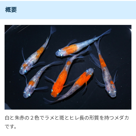
概要
白と朱赤の２色でラメと斑とヒレ長の形質を持つメダカ
です。