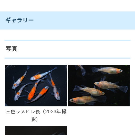
ラメ作出情報作出年2016年作出者静楽庵管理番号種類No.品種No.固定品種No.016901
57-固定率-説明２０１６年に静楽庵が作出。白、朱赤、黒の三色柄に多色ラメがのる
メダカです。三色柄のメダカにラメを遺伝すること...
ギャラリー
写真
三色ラメヒレ長（2023年撮
影）