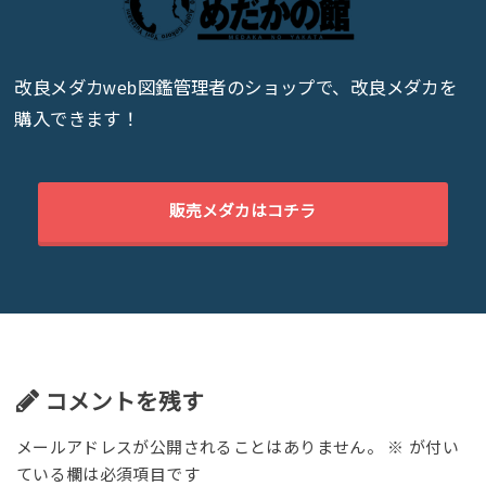
改良メダカweb図鑑管理者のショップで、改良メダカを
購入できます！
販売メダカはコチラ
コメントを残す
メールアドレスが公開されることはありません。
※
が付い
ている欄は必須項目です