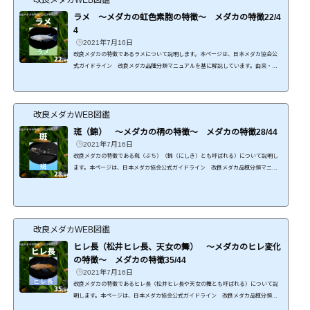
改良メダカWEB図鑑
ラメ ～メダカの虹色素胞の特徴～ メダカの特徴22/4
4
2021年7月16日
改良メダカの特徴であるラメについて説明します。本ページは、日本メダカ協会公
式ガイドライン 改良メダカ品種分類マニュアルを基に解説しています。由来・概
要鱗１枚１枚に光が発現するメダカです。鱗片（りんぺん｜うろこ１枚のこと）に
虹色素胞（こうしきそほう）が集まることで，キラキラとした光を表現していま
す。現在のラメは体を覆うほど多くの光を発現しますが，体外光が世に出回る前（2
改良メダカWEB図鑑
008年以前）のラメは数枚程度の光しか発現しなかったため，ラメは重要な形質とし
て認知されていませんでした。 2008年以前のラメ。銀河（...
斑（錦） ～メダカの柄の特徴～ メダカの特徴28/44
2021年7月16日
改良メダカの特徴である斑（ぶち）（錦（にしき）とも呼ばれる）について説明し
ます。本ページは、日本メダカ協会公式ガイドライン 改良メダカ品種分類マニュ
アルを基に解説しています。由来・概要体の所々に黒斑が発現するメダカです。斑の
発現する位置や濃さは個体によって様々ですが，選抜交配することで黒斑の面積を
広げることや黒を濃くすることができます。黒斑の濃い斑になると，体だけでなく
ヒレにも黒色素胞が発現する個体ができます。その場合，斑点状ではなく，軟条に
添った線上に斑が発現します。斑は背地反応するため，...
改良メダカWEB図鑑
ヒレ長（松井ヒレ長、天女の舞） ～メダカのヒレ変化
の特徴～ メダカの特徴35/44
2021年7月16日
改良メダカの特徴であるヒレ長（松井ヒレ長や天女の舞とも呼ばれる）について説
明します。本ページは、日本メダカ協会公式ガイドライン 改良メダカ品種分類マ
ニュアルを基に解説しています。由来・概要２０１５年に松井勝二郎氏が作出し