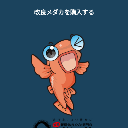
改良メダカを購入する