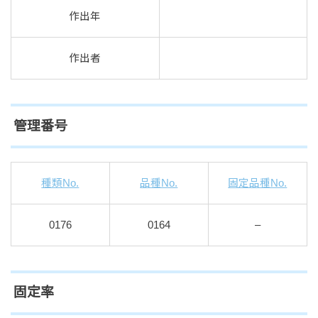
作出年
作出者
管理番号
種類No.
品種No.
固定品種No.
0176
0164
–
固定率