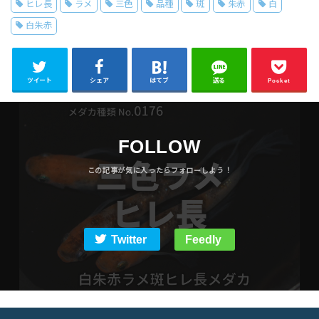
ヒレ長
ラメ
三色
品種
斑
朱赤
白
白朱赤
ツイート
シェア
はてブ
送る
Pocket
FOLLOW
Twitter
Feedly