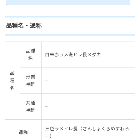
た，ヒレ全体が大きく伸長するメダカです。すべてのヒレが伸長しますが，ヒレの
長さや形状は様々です。伸長したヒレの先が裂けることが多いため，ヒレの裂けて
いないヒレ長が優良な個体とされています。特徴ヒレ全体が大きく伸長する。形質
補足なし類似した形質ヒレ長はスワローやメラーとよく似て...
品種名・通称
品種
白朱赤ラメ斑ヒレ長メダカ
名
品
形質
種
–
補足
名
共通
–
補足
三色ラメヒレ長（さんしょくらめすわろ
通称
ー）