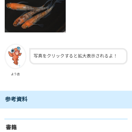
写真をクリックすると拡大表示されるよ！
よう吉
参考資料
書籍