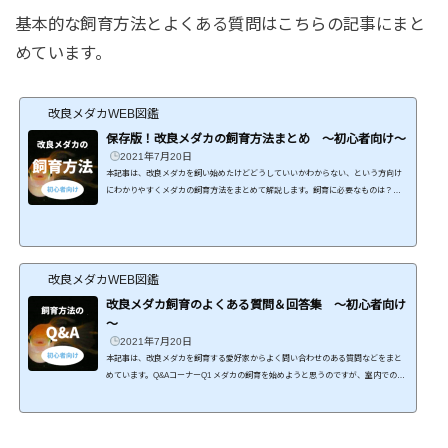
基本的な飼育方法とよくある質問はこちらの記事にまと
めています。
改良メダカWEB図鑑
保存版！改良メダカの飼育方法まとめ ～初心者向け～
2021年7月20日
本記事は、改良メダカを飼い始めたけどどうしていいかわからない、という方向け
にわかりやすくメダカの飼育方法をまとめて解説します。飼育に必要なものは？砂
利は必要？グリーンウォーターって？水換えの仕方は？エサは何回あげればいい？
交配のやり方は？屋外、屋内の飼育の違いは？このような疑問にお答えします！ 優
雅に泳ぐ白メダカたち。日々、管理をしてあげることで元気な姿を見せてくれま
す。メダカ飼育の前に水槽水槽の目安は１匹に１Lの水量メダカは丈夫な魚ですの
で、水が漏れない容器であればどんなものでも大丈夫です。...
改良メダカWEB図鑑
改良メダカ飼育のよくある質問＆回答集 ～初心者向け
～
2021年7月20日
本記事は、改良メダカを飼育する愛好家からよく問い合わせのある質問などをまと
めています。Q&AコーナーQ1 メダカの飼育を始めようと思うのですが、室内での飼
育と野外での飼育はどちらがいいのでしょうか？Ａ：野外飼育がおすすめです。メ
ダカにとって日光はとても大切で、屋外飼育の場合、メダカが病気になりにくく成
長も良いと感じます。 しかし、室内飼育の方が常にメダカを観察・観賞できますの
で、観賞目的の場合は室内での飼育が良いでしょう。Q2 屋外でメダカを飼育したい