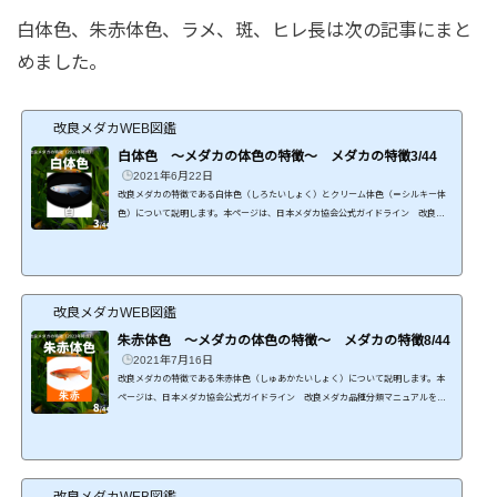
白体色、朱赤体色、ラメ、斑、ヒレ長は次の記事にまと
めました。
改良メダカWEB図鑑
白体色 ～メダカの体色の特徴～ メダカの特徴3/44
2021年6月22日
改良メダカの特徴である白体色（しろたいしょく）とクリーム体色（＝シルキー体
色）について説明します。本ページは、日本メダカ協会公式ガイドライン 改良メ
ダカ品種分類マニュアルを基に解説しています。由来・概要野生型から黒色素胞と
黄色素胞が欠如した白体色のメダカです。メダカは魚類では珍しく白色素胞がある
ため，白体色を表現することができます。特徴体色が白色である形質補足補足につ
いてはこちらの記事にまとめています。白（クリーム）（シルキー体色とも呼ばれ
る）シルキー体色（＝クリーム）は白体色の１種である。...
改良メダカWEB図鑑
朱赤体色 ～メダカの体色の特徴～ メダカの特徴8/44
2021年7月16日
改良メダカの特徴である朱赤体色（しゅあかたいしょく）について説明します。本
ページは、日本メダカ協会公式ガイドライン 改良メダカ品種分類マニュアルを基
に解説しています。由来・概要２００４年にめだかの館で作出された朱赤体色のメ
ダカで，「楊貴妃」の名で知られる改良メダカを代表する品種です。江戸時代から
広く流通し親しまれてきた品種にヒメダカがありますが，ヒメダカと比較し明らか
に鮮やかな朱色を表現しています。琥珀メダカの中に一匹の朱赤メダカ（メス）を
発見し，そのF1（６匹）から交配を繰り返し，楊貴妃の元...