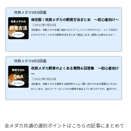
改良メダカWEB図鑑
保存版！改良メダカの飼育方法まとめ ～初心者向け～
2021年7月20日
本記事は、改良メダカを飼い始めたけどどうしていいかわからない、という方向け
にわかりやすくメダカの飼育方法をまとめて解説します。飼育に必要なものは？砂
利は必要？グリーンウォーターって？水換えの仕方は？エサは何回あげればいい？
交配のやり方は？屋外、屋内の飼育の違いは？このような疑問にお答えします！ 優
雅に泳ぐ白メダカたち。日々、管理をしてあげることで元気な姿を見せてくれま
す。メダカ飼育の前に水槽水槽の目安は１匹に１Lの水量メダカは丈夫な魚ですの
で、水が漏れない容器であればどんなものでも大丈夫です。...
改良メダカWEB図鑑
改良メダカ飼育のよくある質問＆回答集 ～初心者向け
～
2021年7月20日
本記事は、改良メダカを飼育する愛好家からよく問い合わせのある質問などをまと
めています。Q&AコーナーQ1 メダカの飼育を始めようと思うのですが、室内での飼
育と野外での飼育はどちらがいいのでしょうか？Ａ：野外飼育がおすすめです。メ
ダカにとって日光はとても大切で、屋外飼育の場合、メダカが病気になりにくく成
長も良いと感じます。 しかし、室内飼育の方が常にメダカを観察・観賞できますの
で、観賞目的の場合は室内での飼育が良いでしょう。Q2 屋外でメダカを飼育したい
のですが、気をつけることはありますか？Ａ：気を...
全メダカ共通の選別ポイントはこちらの記事にまとめて