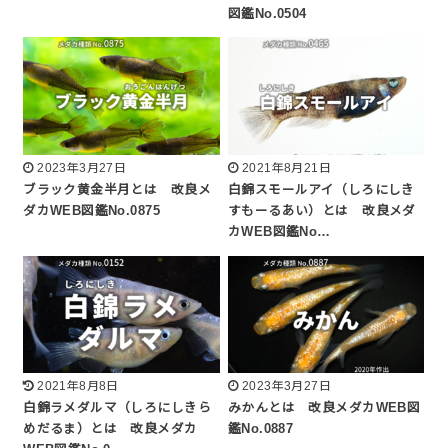
図鑑No.0504
2023年3月27日
2021年8月21日
ブラック黄金半月とは 改良メ
白錦スモールアイ（しろにしき
ダカWEB図鑑No.0875
すもーるあい）とは 改良メダ
カWEB図鑑No…
2021年8月8日
2023年3月27日
白錦ラメダルマ（しろにしきら
みかんとは 改良メダカWEB図
めだるま）とは 改良メダカ
鑑No.0887