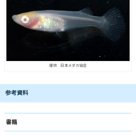
提供 日本メダカ協会
参考資料
書籍