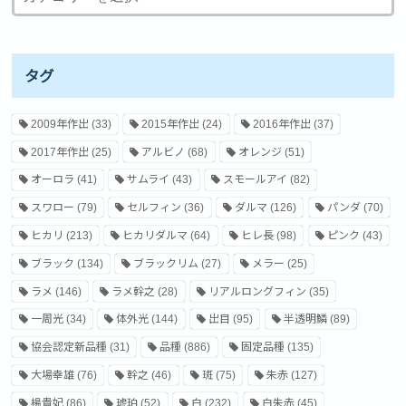
タグ
2009年作出
(33)
2015年作出
(24)
2016年作出
(37)
2017年作出
(25)
アルビノ
(68)
オレンジ
(51)
オーロラ
(41)
サムライ
(43)
スモールアイ
(82)
スワロー
(79)
セルフィン
(36)
ダルマ
(126)
パンダ
(70)
ヒカリ
(213)
ヒカリダルマ
(64)
ヒレ長
(98)
ピンク
(43)
ブラック
(134)
ブラックリム
(27)
メラー
(25)
ラメ
(146)
ラメ幹之
(28)
リアルロングフィン
(35)
一周光
(34)
体外光
(144)
出目
(95)
半透明鱗
(89)
協会認定新品種
(31)
品種
(886)
固定品種
(135)
大場幸雄
(76)
幹之
(46)
斑
(75)
朱赤
(127)
楊貴妃
(86)
琥珀
(52)
白
(232)
白朱赤
(45)