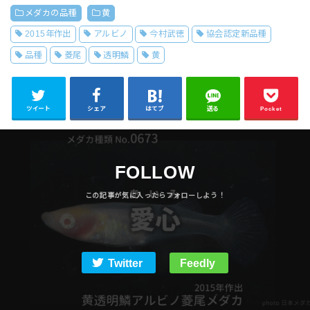
メダカの品種
黄
2015年作出
アルビノ
今村武徳
協会認定新品種
品種
菱尾
透明鱗
黄
ツイート
シェア
はてブ
送る
Pocket
FOLLOW
Twitter
Feedly