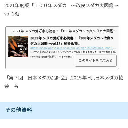
2021年度版「１００年メダカ ～改良メダカ大図鑑～
vol.18」
2021年 メダカ愛好家必読書！「100年メダカ〜改良メダカ大図鑑〜vol.1
2021年 メダカ愛好家必読書！「100年メダカ〜改良メ
ダカ大図鑑〜vol.18」紹介販売...
https://medakanoyakata.shop-pro.jp/?pid=158025804&_ga=2.208047573.634471502.1627205267-1167298458.1615801720
シリーズ累計10万部以上！多くのブリーダーに愛される書籍です！ ■本の概要 平成1
4年から書籍を発刊し続け、今年で18冊目。 改良メダカが雑誌などに掲載される前か
このサイトを見てみる
ら 改良メダカの専門誌を発刊し続けています。 おかげさまで、多くのブリーダーの
方に手に取っていただき、 シリーズ累計で10万部以上となりました！ ブリーダーの
方から信頼されている書籍ですので 安心感をもってご購入いただけます。
「第７回 日本メダカ品評会」,2015年 刊 ,日本メダカ協
会 著
その他資料