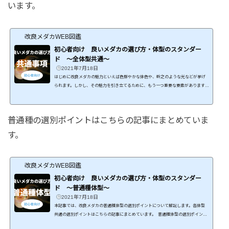
います。
改良メダカWEB図鑑
初心者向け 良いメダカの選び方・体型のスタンダー
ド ～全体型共通～
2021年7月18日
はじめに改良メダカの魅力といえば色鮮やかな体色や、幹之のような光などが挙げ
られます。しかし、その魅力を引き立てるために、もう一つ重要な要素があります。
それが体型です。体型の悪いメダカは、痩せ細ってフラフラと泳いだり、背骨が曲
がっており、魅力的なメダカとはいえません。では、健康的な体型の良いメダカを
作るにはどうしたら良いのか。種親選びが最も重要美しいメダカを作るために最も
普通種の選別ポイントはこちらの記事にまとめていま
重要なのは、種親となるメダカです。種親にするメダカを選ぶ時に、今後美しいメ
ダカが産まれるかが決まります。骨が曲がりやすい系統...
す。
改良メダカWEB図鑑
初心者向け 良いメダカの選び方・体型のスタンダー
ド ～普通種体型～
2021年7月18日
本記事では、改良メダカの普通種体型の選別ポイントについて解説します。各体型
共通の選別ポイントはこちらの記事にまとめています。 普通種体型の選別ポイント
ダルマ体型の要素が少ないメダカの一般的な体型と言えるのが、普通種体型です。