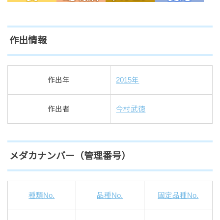
作出情報
作出年
2015年
作出者
今村武徳
メダカナンバー（管理番号）
種類No.
品種No.
固定品種No.