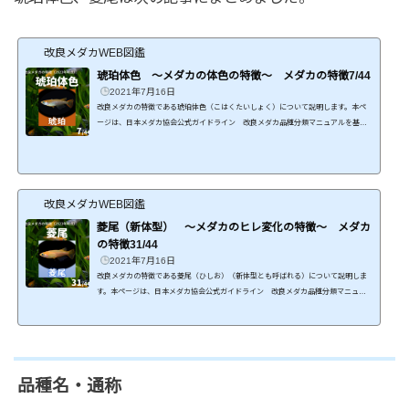
改良メダカWEB図鑑
琥珀体色 ～メダカの体色の特徴～ メダカの特徴7/44
2021年7月16日
改良メダカの特徴である琥珀体色（こはくたいしょく）について説明します。本ペ
ージは、日本メダカ協会公式ガイドライン 改良メダカ品種分類マニュアルを基に
解説しています。由来・概要２００４年にめだかの館で作出された全身が琥珀色を
したメダカです。茶体色よりも赤みが強く，特に尾ビレと稜線（腹のライン）には
朱赤に近い色が発現しています。黄金体色の中から色の濃い個体を選抜し，茶褐色
の個体が産まれた後に累代繁殖した結果，琥珀体色が作出されました。後に産まれ
た朱赤体色（楊貴妃）は，琥珀メダカからの突然変異で作...
改良メダカWEB図鑑
菱尾（新体型） ～メダカのヒレ変化の特徴～ メダカ
の特徴31/44
2021年7月16日
改良メダカの特徴である菱尾（ひしお）（新体型とも呼ばれる）について説明しま
す。本ページは、日本メダカ協会公式ガイドライン 改良メダカ品種分類マニュア
ルを基に解説しています。由来・概要体型が普通種体型またはダルマ体型で，尾ビ
レが菱形になるメダカです。菱形の尾ビレはヒカリ体型に発現する特徴ですが，普
通種体型の尾ビレが菱形になることは通常ないため，普通種体型の尾ビレが菱形に
なる個体を菱尾として分類しました。菱尾同士の交配でも固定率が低いのが特徴で
す。特徴普通種体型，ダルマ体型の尾ビレが菱形になる形...
品種名・通称