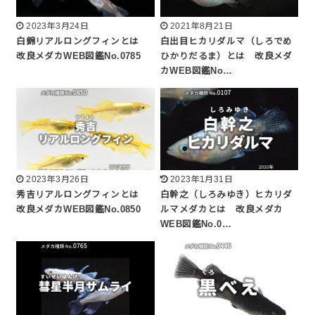
2023年3月24日
2021年8月21日
白錦リアルロングフィンとは
白出目ヒカリダルマ（しろでめ
改良メダカWEB図鑑No.0785
ひかりだるま）とは 改良メダ
カWEB図鑑No…
2023年3月26日
2023年1月31日
秀吉リアルロングフィンとは
白幹之（しろみゆき）ヒカリダ
改良メダカWEB図鑑No.0850
ルマメダカとは 改良メダカ
WEB図鑑No.0…