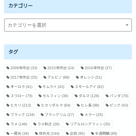
カテゴリー
タグ
2009年作出
(33)
2015年作出
(24)
2016年作出
(37)
2017年作出
(25)
アルビノ
(68)
オレンジ
(51)
オーロラ
(41)
サムライ
(43)
スモールアイ
(82)
スワロー
(79)
セルフィン
(36)
ダルマ
(126)
パンダ
(70)
ヒカリ
(213)
ヒカリダルマ
(64)
ヒレ長
(98)
ピンク
(43)
ブラック
(134)
ブラックリム
(27)
メラー
(25)
ラメ
(146)
ラメ幹之
(28)
リアルロングフィン
(35)
一周光
(34)
体外光
(144)
出目
(95)
半透明鱗
(89)