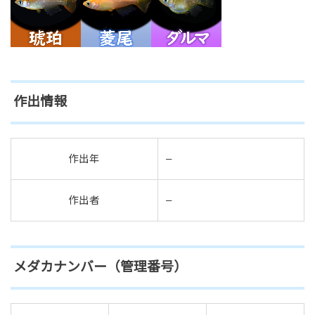
作出情報
作出年
–
作出者
–
メダカナンバー（管理番号）