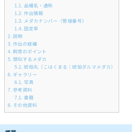
1.1.
品種名・通称
1.2.
作出情報
1.3.
メダカナンバー（管理番号）
1.4.
固定率
2.
説明
3.
作出の経緯
4.
飼育のポイント
5.
類似するメダカ
5.1.
琥珀丸（こはくまる｜琥珀ダルマメダカ）
6.
ギャラリー
6.1.
写真
7.
参考資料
7.1.
書籍
8.
その他資料