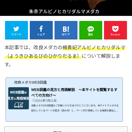
ツイート
シェア
はてブ
送る
Pocket
本記事では、改良メダカの
楊貴妃アルビノヒカリダルマ
（ようきひあるびのひかりだるま）
について解説しま
す。
改良メダカWEB図鑑
WEB図鑑の見方と用語解説 ～本サイトを閲覧するす
べての方向け～
2021年7月21日
改良メダカWEB図鑑をご利用いただきありがとうございます。本サイトでメダカを
紹介しているページの見方（読み方）と、ページ内で使用している用語を解説しま
す。本ページをざっと眺めるだけで、メダカ紹介ページの理解が深まるよ！概要紹
介メダカの簡単な紹介文です。品種名・通称改良メダカには、大きく分けて２種類
の名前があります。品種名と通称です。改良メダカには２つの名前がある品種名：メ
ダカの特徴を表現している名前通 称：メダカの愛称や販売名紹介メダカの品種名