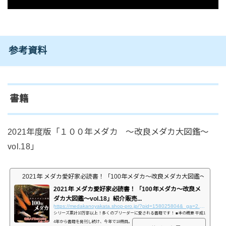
参考資料
書籍
2021年度版「１００年メダカ ～改良メダカ大図鑑～
vol.18」
2021年 メダカ愛好家必読書！「100年メダカ〜改良メダカ大図鑑〜vol.1
2021年 メダカ愛好家必読書！「100年メダカ〜改良メ
ダカ大図鑑〜vol.18」紹介販売...
https://medakanoyakata.shop-pro.jp/?pid=158025804&_ga=2.208047573.634471502.1627205267-1167298458.1615801720
シリーズ累計10万部以上！多くのブリーダーに愛される書籍です！ ■本の概要 平成1
4年から書籍を発刊し続け、今年で18冊目。 改良メダカが雑誌などに掲載される前か