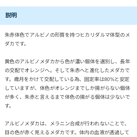
説明
朱赤体色でアルビノの形質を持つヒカリダルマ体型のメ
ダカです。
黄色のアルビノメダカから色が濃い個体を選別し、長年
の交配でオレンジへ。そして朱赤へと進化したメダカで
す。歳月をかけて交配している為、固定率は80%と安定
していますが、体色がオレンジまでしか揚がらない個体
が多く、朱赤と言えるまで体色の揚がる個体は少ないで
す。
アルビノメダカは、メラニン合成が行われないことで、
目の色が赤く見えるメダカです。体内の血液が透過して