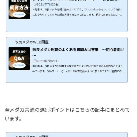
2021年7月20日
本記事は、改良メダカを飼い始めたけどどうしていいかわからない、という方向け
にわかりやすくメダカの飼育方法をまとめて解説します。飼育に必要なものは？砂
利は必要？グリーンウォーターって？水換えの仕方は？エサは何回あげればいい？
交配のやり方は？屋外、屋内の飼育の違いは？このような疑問にお答えします！ 優
雅に泳ぐ白メダカたち。日々、管理をしてあげることで元気な姿を見せてくれま
す。メダカ飼育の前に水槽水槽の目安は１匹に１Lの水量メダカは丈夫な魚ですの
で、水が漏れない容器であればどんなものでも大丈夫です。...
改良メダカWEB図鑑
改良メダカ飼育のよくある質問＆回答集 ～初心者向け
～
2021年7月20日
本記事は、改良メダカを飼育する愛好家からよく問い合わせのある質問などをまと
めています。Q&AコーナーQ1 メダカの飼育を始めようと思うのですが、室内での飼
育と野外での飼育はどちらがいいのでしょうか？Ａ：野外飼育がおすすめです。メ
ダカにとって日光はとても大切で、屋外飼育の場合、メダカが病気になりにくく成
長も良いと感じます。 しかし、室内飼育の方が常にメダカを観察・観賞できますの
で、観賞目的の場合は室内での飼育が良いでしょう。Q2 屋外でメダカを飼育したい
のですが、気をつけることはありますか？Ａ：気を...
全メダカ共通の選別ポイントはこちらの記事にまとめて
います。