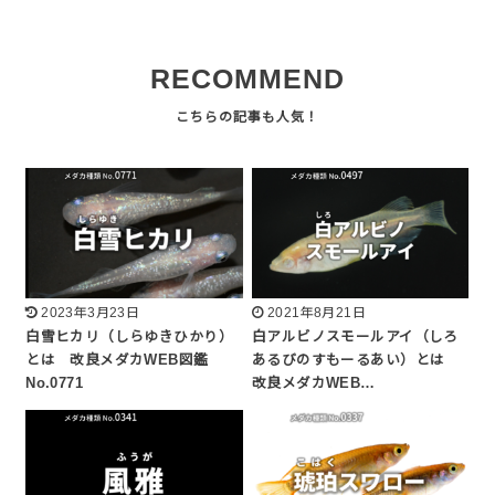
RECOMMEND
2023年3月23日
2021年8月21日
白雪ヒカリ（しらゆきひかり）
白アルビノスモールアイ（しろ
とは 改良メダカWEB図鑑
あるびのすもーるあい）とは
No.0771
改良メダカWEB…