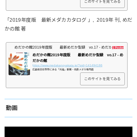
このサイトを見てみる
ら 改良メダカの専門誌を発刊し続けています。 おかげさまで、多くのブリーダーの
方に手に取っていただき、 シリーズ累計で10万部以上となりました！ ブリーダーの
方から信頼されている書籍ですので 安心感をもってご購入いただけます。
「2019年度版 最新メダカカタログ 」, 2019年 刊, めだ
かの館 著
めだかの館2019年度版 最新めだか型録 vo.17 - めだかの館
1 Pocket
めだかの館2019年度版 最新めだか型録 vo.17 - め
だかの館
https://www.medakanoyakata.jp/?pid=141494186
広島県廿日市市にある「元祖」新種・改良メダカ専門店
このサイトを見てみる
動画