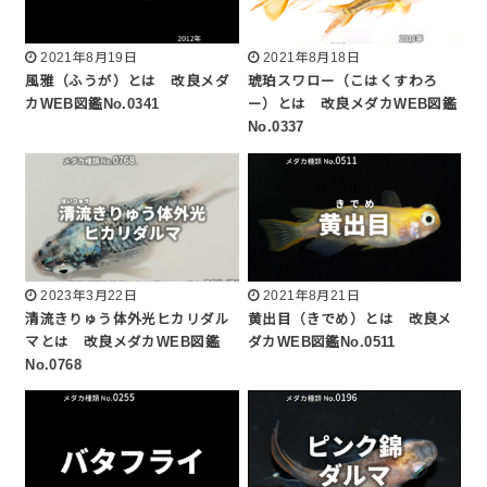
2021年8月19日
2021年8月18日
風雅（ふうが）とは 改良メダ
琥珀スワロー（こはくすわろ
カWEB図鑑No.0341
ー）とは 改良メダカWEB図鑑
No.0337
2023年3月22日
2021年8月21日
清流きりゅう体外光ヒカリダル
黄出目（きでめ）とは 改良メ
マとは 改良メダカWEB図鑑
ダカWEB図鑑No.0511
No.0768