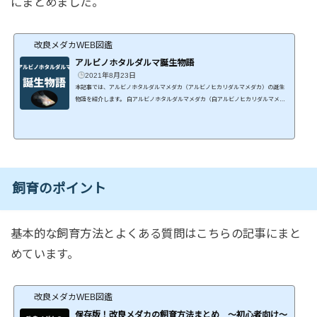
にまとめました。
改良メダカWEB図鑑
アルビノホタルダルマ誕生物語
2021年8月23日
本記事では、アルビノホタルダルマメダカ（アルビノヒカリダルマメダカ）の誕生
物語を紹介します。 白アルビノホタルダルマメダカ（白アルビノヒカリダルマメダ
カ）はじめに本記事は村長のメダカ体験記を参考にしています。村長のメダカ体験
記は、大場幸雄が2002年〜2005年の約3年間のあいだに書いた文章です。読まれてい
く内に、現在とは異なる部分が多々ありますが、その事をふまえた上でご一読くだ
さい。メダカ飼育を始めるきっかけや、楊貴妃やピュアブラックなど、新種メダカ
を作出するまでの過程などが書かれています。ぜひご一...
飼育のポイント
基本的な飼育方法とよくある質問はこちらの記事にまと
めています。
改良メダカWEB図鑑
保存版！改良メダカの飼育方法まとめ ～初心者向け～