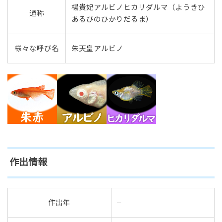
楊貴妃アルビノヒカリダルマ（ようきひ
通称
あるびのひかりだるま）
様々な呼び名
朱天皇アルビノ
作出情報
作出年
–