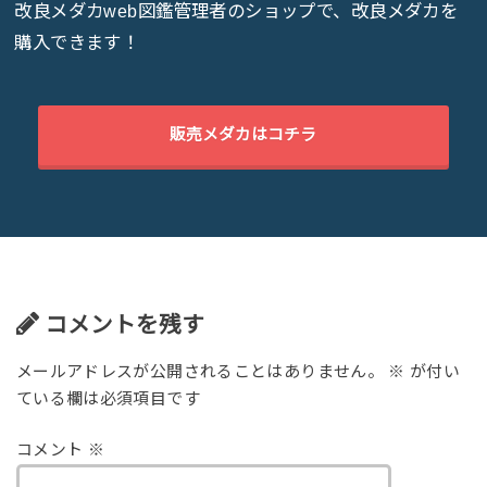
改良メダカweb図鑑管理者のショップで、改良メダカを
購入できます！
販売メダカはコチラ
コメントを残す
メールアドレスが公開されることはありません。
※
が付い
ている欄は必須項目です
コメント
※