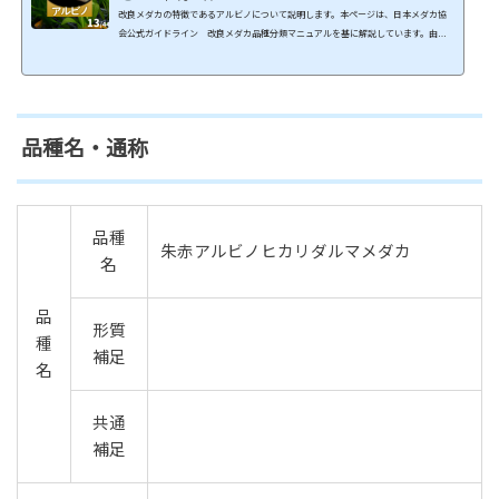
改良メダカの特徴であるアルビノについて説明します。本ページは、日本メダカ協
会公式ガイドライン 改良メダカ品種分類マニュアルを基に解説しています。由
来・概要メラニン合成が行われないため，目は血液の色が赤く透けて見えるメダカ
です。体色は，白系，ピンク系，黄系，オレンジ系（朱赤系）のみに限定され，青
系や茶系など黒色素胞の含む体色になることはありません。特徴目が赤く透けて見
える。形質補足補足についてはこちらの記事にまとめています。アルビノ（チェン
ジカラー）微量のメラニン色素をもち，角度によって目の色...
品種名・通称
品種
朱赤アルビノヒカリダルマメダカ
名
品
形質
種
補足
名
共通
補足