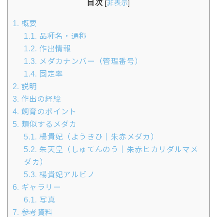
目次
[
非表示
]
は、日本メダカ協会公式ガイドライン 改良メダカ品種分...
1.
概要
1.1.
品種名・通称
1.2.
作出情報
1.3.
メダカナンバー（管理番号）
1.4.
固定率
2.
説明
3.
作出の経緯
4.
飼育のポイント
5.
類似するメダカ
5.1.
楊貴妃（ようきひ｜朱赤メダカ）
5.2.
朱天皇（しゅてんのう｜朱赤ヒカリダルマメ
ダカ）
5.3.
楊貴妃アルビノ
6.
ギャラリー
6.1.
写真
7.
参考資料