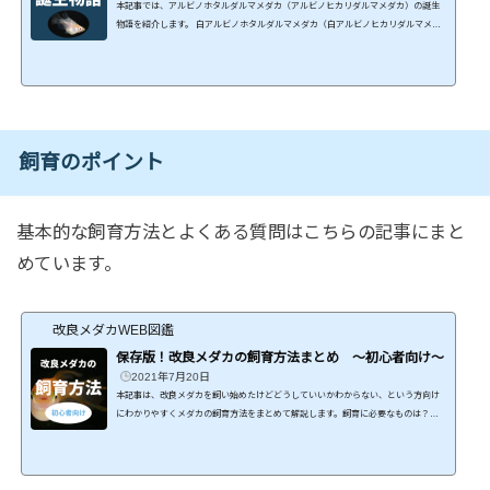
本記事では、アルビノホタルダルマメダカ（アルビノヒカリダルマメダカ）の誕生
物語を紹介します。 白アルビノホタルダルマメダカ（白アルビノヒカリダルマメダ
カ）はじめに本記事は村長のメダカ体験記を参考にしています。村長のメダカ体験
記は、大場幸雄が2002年〜2005年の約3年間のあいだに書いた文章です。読まれてい
く内に、現在とは異なる部分が多々ありますが、その事をふまえた上でご一読くだ
さい。メダカ飼育を始めるきっかけや、楊貴妃やピュアブラックなど、新種メダカ
を作出するまでの過程などが書かれています。ぜひご一...
飼育のポイント
基本的な飼育方法とよくある質問はこちらの記事にまと
めています。
改良メダカWEB図鑑
保存版！改良メダカの飼育方法まとめ ～初心者向け～
2021年7月20日
本記事は、改良メダカを飼い始めたけどどうしていいかわからない、という方向け
にわかりやすくメダカの飼育方法をまとめて解説します。飼育に必要なものは？砂
利は必要？グリーンウォーターって？水換えの仕方は？エサは何回あげればいい？
交配のやり方は？屋外、屋内の飼育の違いは？このような疑問にお答えします！ 優
雅に泳ぐ白メダカたち。日々、管理をしてあげることで元気な姿を見せてくれま
す。メダカ飼育の前に水槽水槽の目安は１匹に１Lの水量メダカは丈夫な魚ですの