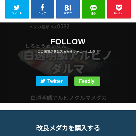
ツイート
シェア
はてブ
送る
Pocket
FOLLOW
Twitter
Feedly
改良メダカを購入する