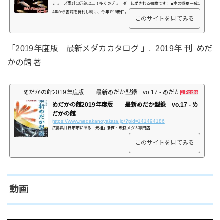
シリーズ累計10万部以上！多くのブリーダーに愛される書籍です！ ■本の概要 平成1
4年から書籍を発刊し続け、今年で18冊目。 改良メダカが雑誌などに掲載される前か
このサイトを見てみる
ら 改良メダカの専門誌を発刊し続けています。 おかげさまで、多くのブリーダーの
方に手に取っていただき、 シリーズ累計で10万部以上となりました！ ブリーダーの
方から信頼されている書籍ですので 安心感をもってご購入いただけます。
「2019年度版 最新メダカカタログ 」, 2019年 刊, めだ
かの館 著
めだかの館2019年度版 最新めだか型録 vo.17 - めだかの館
1 Pocket
めだかの館2019年度版 最新めだか型録 vo.17 - め
だかの館
https://www.medakanoyakata.jp/?pid=141494186
広島県廿日市市にある「元祖」新種・改良メダカ専門店
このサイトを見てみる
動画