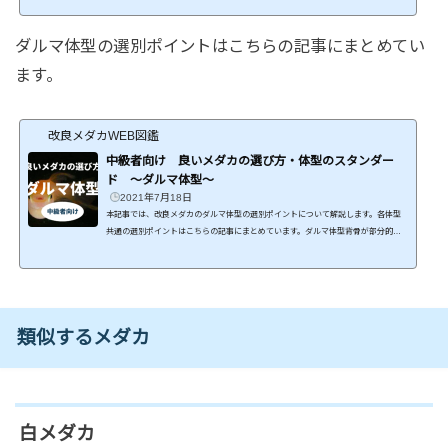
がっており、魅力的なメダカとはいえません。では、健康的な体型の良いメダカを
作るにはどうしたら良いのか。種親選びが最も重要美しいメダカを作るために最も
ダルマ体型の選別ポイントはこちらの記事にまとめてい
重要なのは、種親となるメダカです。種親にするメダカを選ぶ時に、今後美しいメ
ダカが産まれるかが決まります。骨が曲がりやすい系統...
ます。
改良メダカWEB図鑑
中級者向け 良いメダカの選び方・体型のスタンダー
ド ～ダルマ体型～
2021年7月18日
本記事では、改良メダカのダルマ体型の選別ポイントについて解説します。各体型
共通の選別ポイントはこちらの記事にまとめています。ダルマ体型背骨が部分的に
融合して短くなり、体長が普通種体型の半分程度しかないのがダルマ体型です。泳
ぎ方が可愛らしく、愛嬌のある体型として人気があります。水温や水質の変化に敏
感なところがあり、飼育、産卵が難しく、中級者向けの体型です。固定率は低く、
ダルマ体型同士を交配しても、普通種体型、半ダルマ体型、ダルマ体型が産まれて
きます。ダルマ体型を作出するには、水温を通常より高め...
類似するメダカ
白メダカ