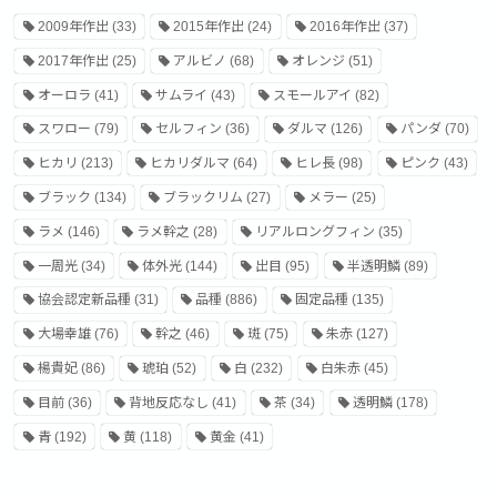
2009年作出
(33)
2015年作出
(24)
2016年作出
(37)
2017年作出
(25)
アルビノ
(68)
オレンジ
(51)
オーロラ
(41)
サムライ
(43)
スモールアイ
(82)
スワロー
(79)
セルフィン
(36)
ダルマ
(126)
パンダ
(70)
ヒカリ
(213)
ヒカリダルマ
(64)
ヒレ長
(98)
ピンク
(43)
ブラック
(134)
ブラックリム
(27)
メラー
(25)
ラメ
(146)
ラメ幹之
(28)
リアルロングフィン
(35)
一周光
(34)
体外光
(144)
出目
(95)
半透明鱗
(89)
協会認定新品種
(31)
品種
(886)
固定品種
(135)
大場幸雄
(76)
幹之
(46)
斑
(75)
朱赤
(127)
楊貴妃
(86)
琥珀
(52)
白
(232)
白朱赤
(45)
目前
(36)
背地反応なし
(41)
茶
(34)
透明鱗
(178)
青
(192)
黄
(118)
黄金
(41)