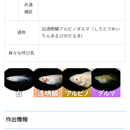
共通
補足
白透明鱗アルビノダルマ（しろとうめい
通称
りんあるびのだるま）
様々な呼び名
作出情報