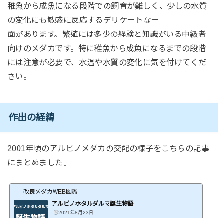
稚魚から成魚になる段階での飼育が難しく、少しの水質
の変化にも敏感に反応するデリケートなー
面があります。繁殖には多少の経験と知識がいる中級者
向けのメダカです。特に稚魚から成魚になるまでの段階
には注意が必要で、水温や水質の変化に気を付けてくだ
さい。
作出の経緯
2001年頃のアルビノメダカの交配の様子をこちらの記事
にまとめました。
改良メダカWEB図鑑
アルビノホタルダルマ誕生物語
2021年8月23日