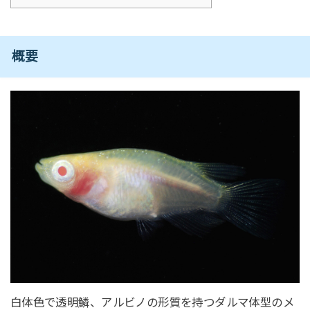
概要
白体色で透明鱗、アルビノの形質を持つダルマ体型のメ