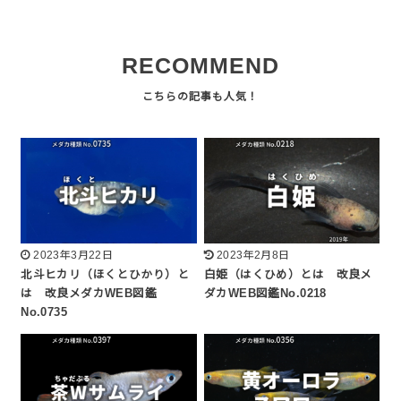
RECOMMEND
2023年3月22日
2023年2月8日
北斗ヒカリ（ほくとひかり）と
白姫（はくひめ）とは 改良メ
は 改良メダカWEB図鑑
ダカWEB図鑑No.0218
No.0735