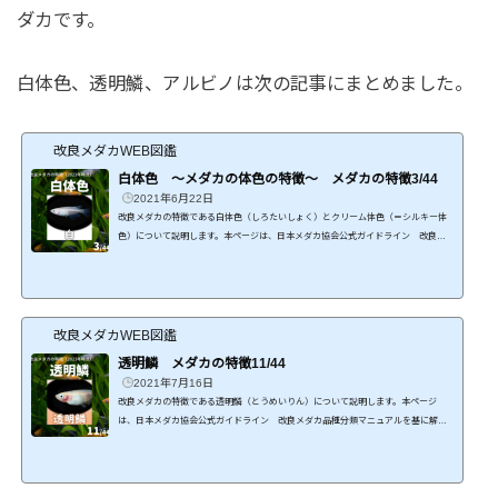
ダカです。
白体色、透明鱗、アルビノは次の記事にまとめました。
改良メダカWEB図鑑
白体色 ～メダカの体色の特徴～ メダカの特徴3/44
2021年6月22日
改良メダカの特徴である白体色（しろたいしょく）とクリーム体色（＝シルキー体
色）について説明します。本ページは、日本メダカ協会公式ガイドライン 改良メ
ダカ品種分類マニュアルを基に解説しています。由来・概要野生型から黒色素胞と
黄色素胞が欠如した白体色のメダカです。メダカは魚類では珍しく白色素胞がある
ため，白体色を表現することができます。特徴体色が白色である形質補足補足につ
いてはこちらの記事にまとめています。白（クリーム）（シルキー体色とも呼ばれ
る）シルキー体色（＝クリーム）は白体色の１種である。...
改良メダカWEB図鑑
透明鱗 メダカの特徴11/44
2021年7月16日
改良メダカの特徴である透明鱗（とうめいりん）について説明します。本ページ
は、日本メダカ協会公式ガイドライン 改良メダカ品種分類マニュアルを基に解説
しています。由来・概要エラ蓋（ぶた）部分（ほっぺの部分）が赤くなる（以下，
赤エラとする）メダカです。エラ蓋部分の虹色素胞が欠如することでエラが透けて
血液の赤色が見えるため，エラ蓋が赤くなります。透明鱗の赤エラ以外の特徴ま
た，透明鱗の特徴は赤エラだけでなく ・体色がやや透明になる ・ヒレに色がの