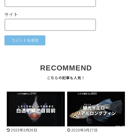
サイト
RECOMMEND
2023年3月26日
2023年3月27日