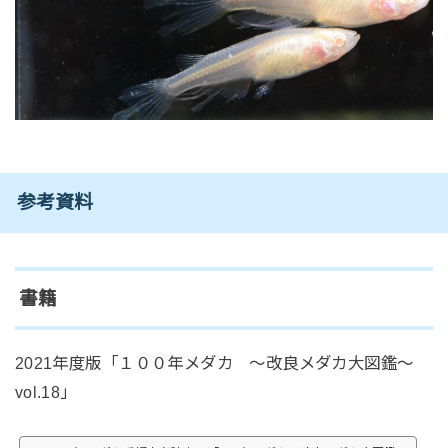
参考資料
書籍
2021年度版「１００年メダカ ～改良メダカ大図鑑～
vol.18」