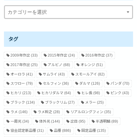
タグ
2009年作出
(33)
2015年作出
(24)
2016年作出
(37)
2017年作出
(25)
アルビノ
(68)
オレンジ
(51)
オーロラ
(41)
サムライ
(43)
スモールアイ
(82)
スワロー
(79)
セルフィン
(36)
ダルマ
(126)
パンダ
(70)
ヒカリ
(213)
ヒカリダルマ
(64)
ヒレ長
(98)
ピンク
(43)
ブラック
(134)
ブラックリム
(27)
メラー
(25)
ラメ
(146)
ラメ幹之
(28)
リアルロングフィン
(35)
一周光
(34)
体外光
(144)
出目
(95)
半透明鱗
(89)
協会認定新品種
(31)
品種
(886)
固定品種
(135)