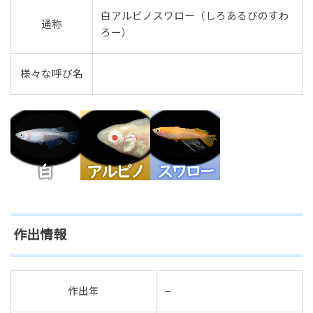
白アルビノスワロー（しろあるびのすわ
通称
ろー）
様々な呼び名
作出情報
作出年
–