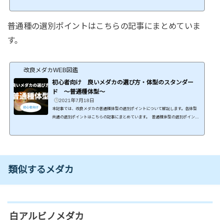
それが体型です。体型の悪いメダカは、痩せ細ってフラフラと泳いだり、背骨が曲
がっており、魅力的なメダカとはいえません。では、健康的な体型の良いメダカを
作るにはどうしたら良いのか。種親選びが最も重要美しいメダカを作るために最も
普通種の選別ポイントはこちらの記事にまとめていま
重要なのは、種親となるメダカです。種親にするメダカを選ぶ時に、今後美しいメ
ダカが産まれるかが決まります。骨が曲がりやすい系統...
す。
改良メダカWEB図鑑
初心者向け 良いメダカの選び方・体型のスタンダー
ド ～普通種体型～
2021年7月18日
本記事では、改良メダカの普通種体型の選別ポイントについて解説します。各体型
共通の選別ポイントはこちらの記事にまとめています。 普通種体型の選別ポイント
ダルマ体型の要素が少ないメダカの一般的な体型と言えるのが、普通種体型です。
しかし改良メダカにはダルマ体型（後に記述）があり、綺麗な普通種体型を目指し
ているのであれば、ダルマ体型（＝体長が短い）の要素は普通種体型の魅力を下げ
る要因となります。体長の区分は普通種体型、ショート、半ダルマ、ダルマ体型な
ど、６段階程度に区分されます（図参照）。...
類似するメダカ
白アルビノメダカ