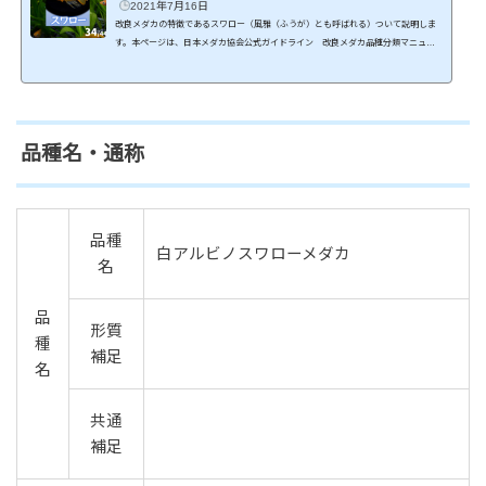
2021年7月16日
改良メダカの特徴であるスワロー（風雅（ふうが）とも呼ばれる）ついて説明しま
す。本ページは、日本メダカ協会公式ガイドライン 改良メダカ品種分類マニュア
ルを基に解説しています。由来・概要２０１２年に對馬義人氏が作出した，各ヒレ
の一部分が突出したメダカです。軟条が部分的に突出することで，伸長するヒレを
表現しています。伸長したヒレの数や長さは個体によって様々です。特徴各ヒレが部
分的に突出する。形質補足なし類似した形質スワローはメラーやヒレ長とよく似て
います。ヒレ長、スワロー、メラーの違い 他のヒ...
品種名・通称
品種
白アルビノスワローメダカ
名
品
形質
種
補足
名
共通
補足