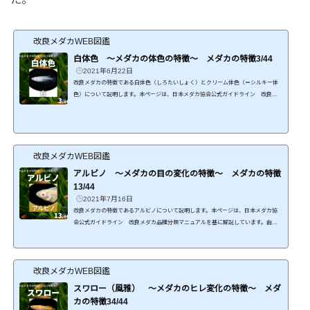
改良メダカWEB図鑑
白体色 ～メダカの体色の特徴～ メダカの特徴3/44
2021年6月22日
改良メダカの特徴である白体色（しろたいしょく）とクリーム体色（＝シルキー体
色）について説明します。本ページは、日本メダカ協会公式ガイドライン 改良メ
ダカ品種分類マニュアルを基に解説しています。由来・概要野生型から黒色素胞と
黄色素胞が欠如した白体色のメダカです。メダカは魚類では珍しく白色素胞がある
ため，白体色を表現することができます。特徴体色が白色である形質補足補足につ
いてはこちらの記事にまとめています。白（クリーム）（シルキー体色とも呼ばれ
る）シルキー体色（＝クリーム）は白体色の１種である。...
改良メダカWEB図鑑
アルビノ ～メダカの目の変化の特徴～ メダカの特徴
13/44
2021年7月16日
改良メダカの特徴であるアルビノについて説明します。本ページは、日本メダカ協
会公式ガイドライン 改良メダカ品種分類マニュアルを基に解説しています。由
来・概要メラニン合成が行われないため，目は血液の色が赤く透けて見えるメダカ
です。体色は，白系，ピンク系，黄系，オレンジ系（朱赤系）のみに限定され，青
系や茶系など黒色素胞の含む体色になることはありません。特徴目が赤く透けて見
改良メダカWEB図鑑
える。形質補足補足についてはこちらの記事にまとめています。アルビノ（チェン
ジカラー）微量のメラニン色素をもち，角度によって目の色...
スワロー（風雅） ～メダカのヒレ変化の特徴～ メダ
カの特徴34/44