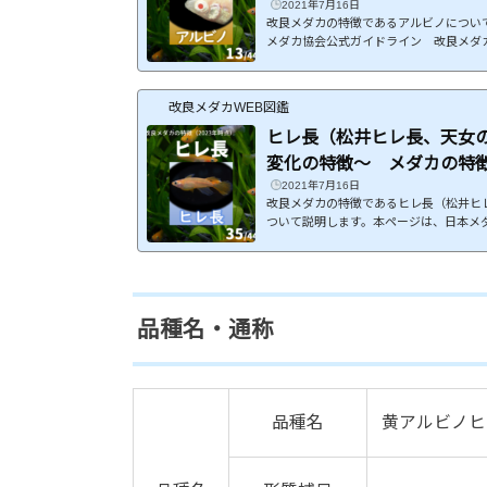
2021年7月16日
改良メダカの特徴であるアルビノについ
メダカ協会公式ガイドライン 改良メダ
しています。由来・概要メラニン合成が
く透けて見えるメダカです。体色は，白
（朱赤系）のみに限定され，青系や茶系
改良メダカWEB図鑑
とはありません。特徴目が赤く透けて見
ちらの記事にまとめています。アルビノ
ヒレ長（松井ヒレ長、天女
ン色素をもち，角度によって目の色...
変化の特徴～ メダカの特徴3
2021年7月16日
改良メダカの特徴であるヒレ長（松井ヒ
ついて説明します。本ページは、日本メ
メダカ品種分類マニュアルを基に解説し
に松井勝二郎氏が作出した，ヒレ全体が
てのヒレが伸長しますが，ヒレの長さや
が裂けることが多いため，ヒレの裂けて
ています。特徴ヒレ全体が大きく伸長す
品種名・通称
レ長はスワローやメラーとよく似て...
品種名
黄アルビノヒ