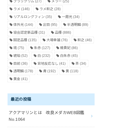
ブラックリム
(27)
メラー
(25)
ラメ
(146)
ラメ幹之
(28)
リアルロングフィン
(35)
一周光
(34)
体外光
(144)
出目
(95)
半透明鱗
(89)
協会認定新品種
(31)
品種
(886)
固定品種
(135)
大場幸雄
(76)
幹之
(46)
斑
(75)
朱赤
(127)
楊貴妃
(86)
琥珀
(52)
白
(232)
白朱赤
(45)
目前
(36)
背地反応なし
(41)
茶
(34)
透明鱗
(178)
青
(192)
黄
(118)
黄金
(41)
最近の投稿
アクアマリンとは 改良メダカWEB図鑑
No.1064