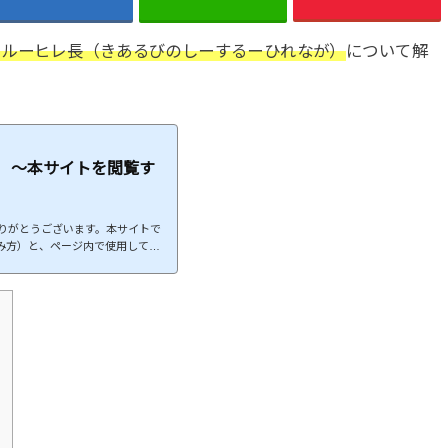
スルーヒレ長（きあるびのしーするーひれなが）
について解
 ～本サイトを閲覧す
ありがとうございます。本サイトで
み方）と、ページ内で使用してい
眺めるだけで、メダカ紹介ページ
単な紹介文です。品種名・通称改
前があります。品種名と通称です。
：メダカの特徴を表現している名
ダカの品種名は、日本メダカ協会