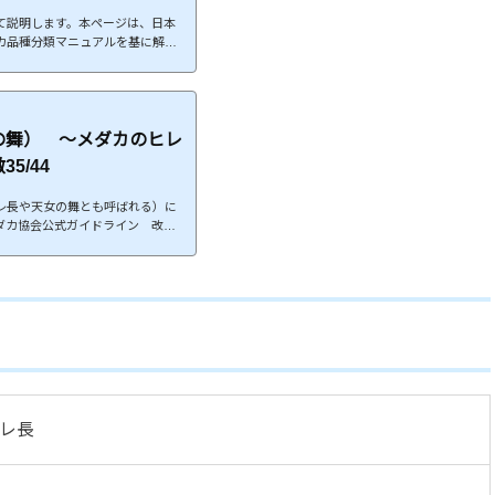
て説明します。本ページは、日本
カ品種分類マニュアルを基に解説
行われないため，目は血液の色が赤
系，ピンク系，黄系，オレンジ系
など黒色素胞の含む体色になるこ
える。形質補足補足についてはこ
（チェンジカラー）微量のメラニ
の舞） ～メダカのヒレ
5/44
レ長や天女の舞とも呼ばれる）に
ダカ協会公式ガイドライン 改良
ています。由来・概要２０１５年
大きく伸長するメダカです。すべ
形状は様々です。伸長したヒレの先
いないヒレ長が優良な個体とされ
る。形質補足なし類似した形質ヒ
レ長