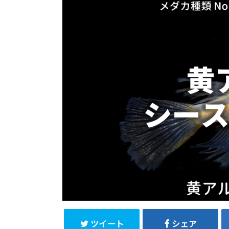
ツイート
シェア