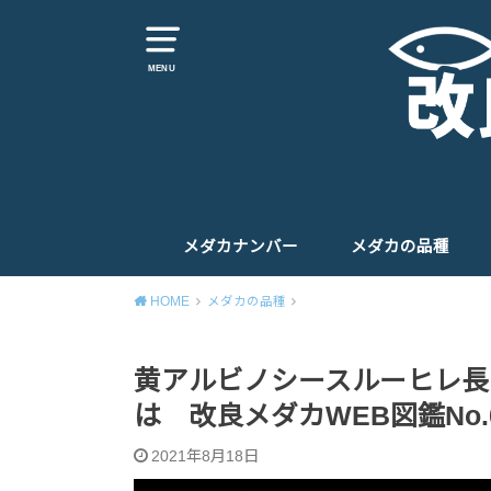
MENU
メダカナンバー
メダカの品種
種類No.
品種No.
固定品種No.
日本メダカ協会新種認定No.
全掲載メダカ一覧
系統一覧
品種一覧
固定品種一覧
HOME
メダカの品種
黄アルビノシースルーヒレ長
は 改良メダカWEB図鑑No.0
2021年8月18日