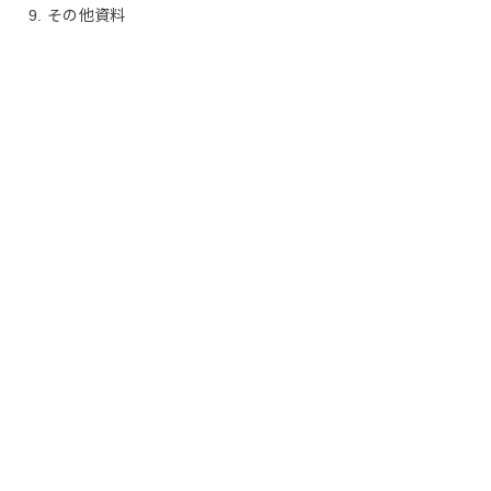
9.
その他資料