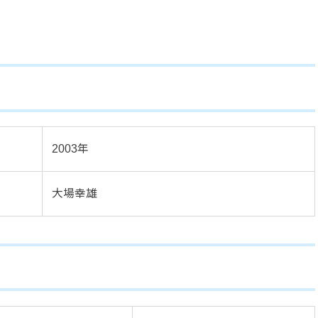
2003年
大場幸雄