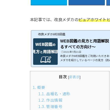
本記事では、改良メダカの
ピュアホワイト
改良メダカWEB図鑑
WEB図鑑の見方と用語解説
るすべての方向け～
2021年7月21日
改良メダカWEB図鑑をご利用いただき
メダカを紹介しているページの見方（読
る用語を解説します。本ページをざっと
の理解が深まるよ！概要紹介メダカの簡
良メダカには、大きく分けて２種類の名
目次
[
非表示
]
改良メダカには２つの名前がある品種名
前通 称：メダカの愛称や販売名紹介メ
公式ガイドライン 改良メダカ品種分...
1.
概要
1.1.
品種名・通称
1.2.
作出情報
1.3.
管理番号