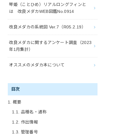
琴姫（ことひめ）リアルロングフィンと
は 改良メダカWEB図鑑No.0914
改良メダカの系統図 Ver.7（R05.2.19）
改良メダカに関するアンケート調査（2023
年1月集計）
オススメのメダカ本について
目次
1.
概要
1.1.
品種名・通称
1.2.
作出情報
1.3.
管理番号