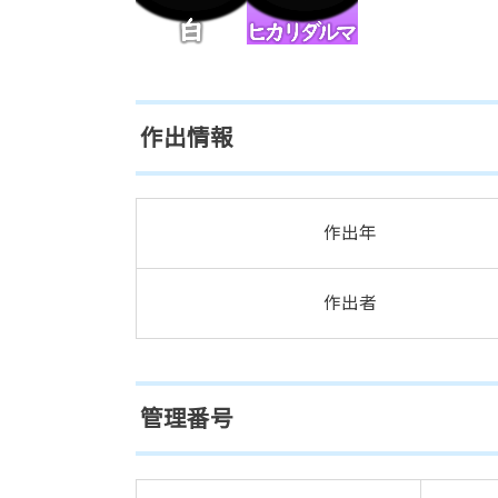
作出情報
作出年
作出者
管理番号