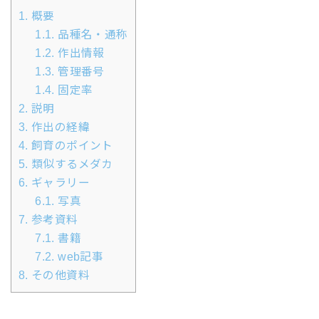
1.
概要
1.1.
品種名・通称
1.2.
作出情報
1.3.
管理番号
1.4.
固定率
2.
説明
3.
作出の経緯
4.
飼育のポイント
5.
類似するメダカ
6.
ギャラリー
6.1.
写真
7.
参考資料
7.1.
書籍
7.2.
web記事
8.
その他資料