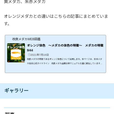
黄メダカ、朱赤メダカ
オレンジメダカとの違いはこちらの記事にまとめていま
す。
改良メダカWEB図鑑
オレンジ体色 ～メダカの体色の特徴～ メダカの特徴
9/44
2021年7月16日
改良メダカの特徴であるオレンジ体色について説明します。本ページは、日本メダ
カ協会公式ガイドライン 改良メダカ品種分類マニュアルを基に解説しています。
由来・概要朱赤体色まで赤くはなく，黄体色と呼ぶには朱赤より中間の体色を持つ
メダカです。オレンジ体色が最初に使用されたのは，２００６年に小宮氏が作出さ
れた「オレンジスーパーヒカリ」であり，“舞姫”のニックネームで人気を博したメダ
カです。特徴体色がオレンジである形質補足なし補足についてはこちらの記事にま
とめています。類似した形質オレンジ体色は、黄、朱赤...
ギャラリー