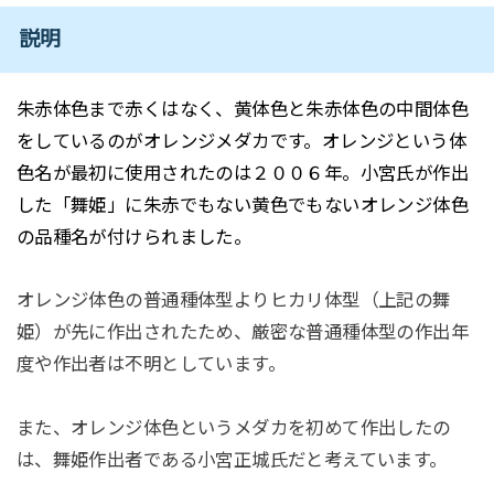
説明
朱赤体色まで赤くはなく、黄体色と朱赤体色の中間体色
をしているのがオレンジメダカです。オレンジという体
色名が最初に使用されたのは２００６年。小宮氏が作出
した「舞姫」に朱赤でもない黄色でもないオレンジ体色
の品種名が付けられました。
オレンジ体色の普通種体型よりヒカリ体型（上記の舞
姫）が先に作出されたため、厳密な普通種体型の作出年
度や作出者は不明としています。
また、オレンジ体色というメダカを初めて作出したの
は、舞姫作出者である小宮正城氏だと考えています。