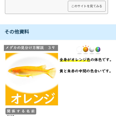
このサイトを見てみる
その他資料