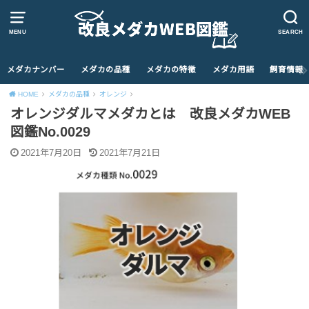
MENU
SEARCH
メダカナンバー
メダカの品種
メダカの特徴
メダカ用語
飼育情報
HOME
メダカの品種
オレンジ
オレンジダルマメダカとは 改良メダカWEB
図鑑No.0029
2021年7月20日
2021年7月21日