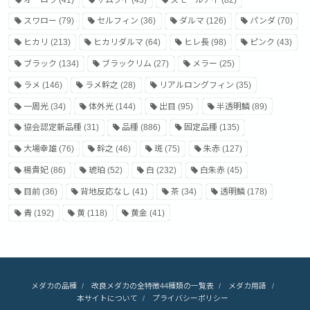
スワロー
(79)
セルフィン
(36)
ダルマ
(126)
パンダ
(70)
ヒカリ
(213)
ヒカリダルマ
(64)
ヒレ長
(98)
ピンク
(43)
ブラック
(134)
ブラックリム
(27)
メラー
(25)
ラメ
(146)
ラメ幹之
(28)
リアルロングフィン
(35)
一周光
(34)
体外光
(144)
出目
(95)
半透明鱗
(89)
協会認定新品種
(31)
品種
(886)
固定品種
(135)
大場幸雄
(76)
幹之
(46)
斑
(75)
朱赤
(127)
楊貴妃
(86)
琥珀
(52)
白
(232)
白朱赤
(45)
目前
(36)
背地反応なし
(41)
茶
(34)
透明鱗
(178)
青
(192)
黄
(118)
黄金
(41)
メダカの品種
改良メダカの全特徴44種類の一覧表
メダカ用語
本サイトについて
プライバシーポリシー