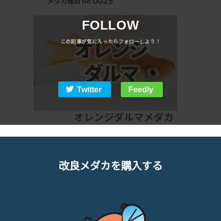
FOLLOW
Twitter
Feedly
改良メダカを購入する