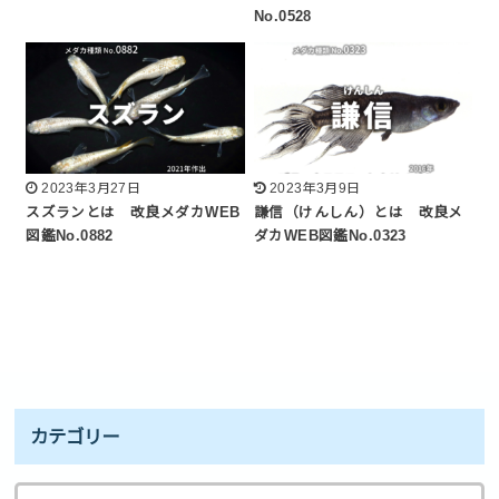
No.0528
2023年3月27日
2023年3月9日
スズランとは 改良メダカWEB
謙信（けんしん）とは 改良メ
図鑑No.0882
ダカWEB図鑑No.0323
カテゴリー