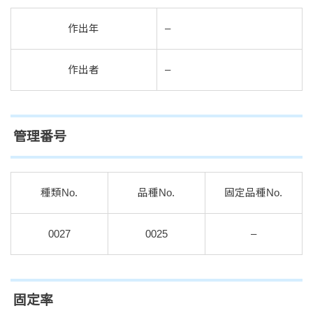
作出年
–
作出者
–
管理番号
種類No.
品種No.
固定品種No.
0027
0025
–
固定率