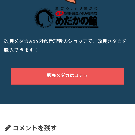
改良メダカweb図鑑管理者のショップで、改良メダカを
購入できます！
販売メダカはコチラ
コメントを残す