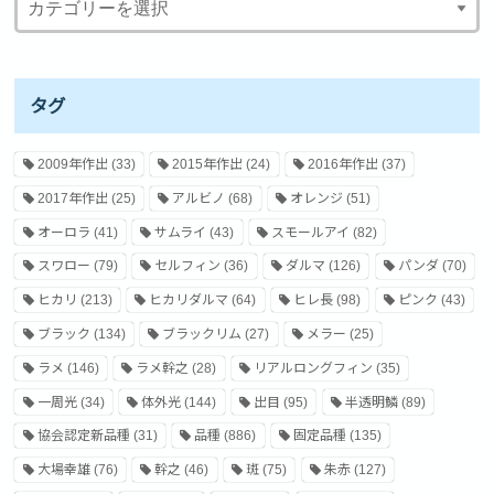
タグ
2009年作出
(33)
2015年作出
(24)
2016年作出
(37)
2017年作出
(25)
アルビノ
(68)
オレンジ
(51)
オーロラ
(41)
サムライ
(43)
スモールアイ
(82)
スワロー
(79)
セルフィン
(36)
ダルマ
(126)
パンダ
(70)
ヒカリ
(213)
ヒカリダルマ
(64)
ヒレ長
(98)
ピンク
(43)
ブラック
(134)
ブラックリム
(27)
メラー
(25)
ラメ
(146)
ラメ幹之
(28)
リアルロングフィン
(35)
一周光
(34)
体外光
(144)
出目
(95)
半透明鱗
(89)
協会認定新品種
(31)
品種
(886)
固定品種
(135)
大場幸雄
(76)
幹之
(46)
斑
(75)
朱赤
(127)