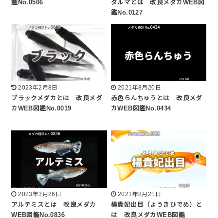
鑑No.0506
ダルマとは 改良メダカWEB図
鑑No.0127
2023年2月8日
2021年8月20日
ブラックメダカとは 改良メダ
赤色らんちゅうとは 改良メダ
カWEB図鑑No.0019
カWEB図鑑No.0434
2023年3月26日
2021年8月21日
アルテミスとは 改良メダカ
楊貴妃出目（ようきひでめ）と
WEB図鑑No.0836
は 改良メダカWEB図鑑