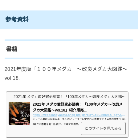
参考資料
書籍
2021年度版「１００年メダカ ～改良メダカ大図鑑～
vol.18」
2021年 メダカ愛好家必読書！「100年メダカ〜改良メダカ大図鑑〜vol.1
2021年 メダカ愛好家必読書！「100年メダカ〜改良メ
ダカ大図鑑〜vol.18」紹介販売...
https://medakanoyakata.shop-pro.jp/?pid=158025804&_ga=2.202291153.1916637757.1626315441-1167298458.1615801720
シリーズ累計10万部以上！多くのブリーダーに愛される書籍です！ ■本の概要 平成1
4年から書籍を発刊し続け、今年で18冊目。 改良メダカが雑誌などに掲載される前か
このサイトを見てみる
ら 改良メダカの専門誌を発刊し続けています。 おかげさまで、多くのブリーダーの
方に手に取っていただき、 シリーズ累計で10万部以上となりました！ ブリーダーの