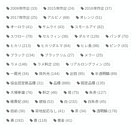
2009年作出
(33)
2015年作出
(24)
2016年作出
(37)
2017年作出
(25)
アルビノ
(68)
オレンジ
(51)
オーロラ
(41)
サムライ
(43)
スモールアイ
(82)
スワロー
(79)
セルフィン
(36)
ダルマ
(126)
パンダ
(70)
ヒカリ
(213)
ヒカリダルマ
(64)
ヒレ長
(98)
ピンク
(43)
ブラック
(134)
ブラックリム
(27)
メラー
(25)
ラメ
(146)
ラメ幹之
(28)
リアルロングフィン
(35)
一周光
(34)
体外光
(144)
出目
(95)
半透明鱗
(89)
協会認定新品種
(31)
品種
(886)
固定品種
(135)
大場幸雄
(76)
幹之
(46)
斑
(75)
朱赤
(127)
楊貴妃
(86)
琥珀
(52)
白
(232)
白朱赤
(45)
目前
(36)
背地反応なし
(41)
茶
(34)
透明鱗
(178)
青
(192)
黄
(118)
黄金
(41)