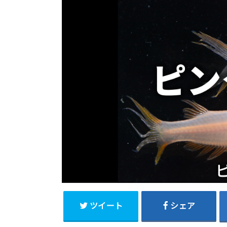
ツイート
シェア