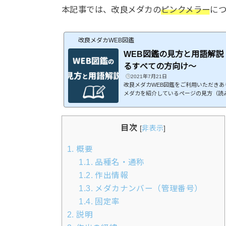
本記事では、改良メダカの
ピンクメラー
に
改良メダカWEB図鑑
WEB図鑑の見方と用語解説
るすべての方向け～
2021年7月21日
改良メダカWEB図鑑をご利用いただき
メダカを紹介しているページの見方（読
る用語を解説します。本ページをざっと
の理解が深まるよ！概要紹介メダカの簡
良メダカには、大きく分けて２種類の名
目次
[
非表示
]
改良メダカには２つの名前がある品種名
前通 称：メダカの愛称や販売名紹介メ
公式ガイドライン 改良メダカ品種分...
1.
概要
1.1.
品種名・通称
1.2.
作出情報
1.3.
メダカナンバー（管理番号）
1.4.
固定率
2.
説明