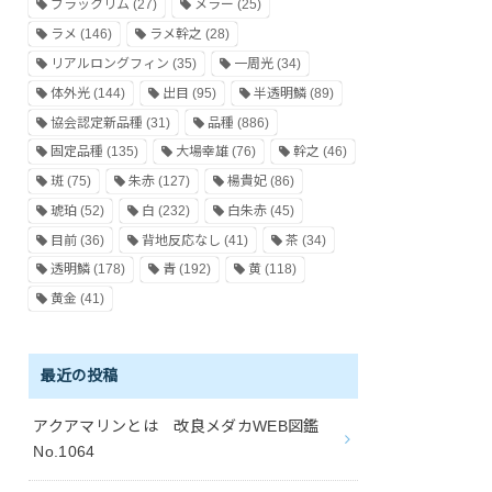
ブラックリム
(27)
メラー
(25)
ラメ
(146)
ラメ幹之
(28)
リアルロングフィン
(35)
一周光
(34)
体外光
(144)
出目
(95)
半透明鱗
(89)
協会認定新品種
(31)
品種
(886)
固定品種
(135)
大場幸雄
(76)
幹之
(46)
斑
(75)
朱赤
(127)
楊貴妃
(86)
琥珀
(52)
白
(232)
白朱赤
(45)
目前
(36)
背地反応なし
(41)
茶
(34)
透明鱗
(178)
青
(192)
黄
(118)
黄金
(41)
最近の投稿
アクアマリンとは 改良メダカWEB図鑑
No.1064