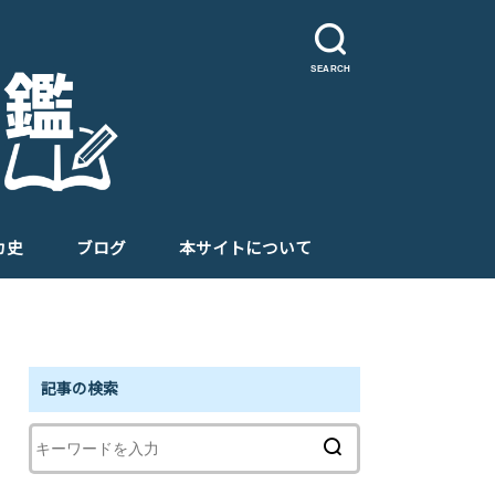
SEARCH
カ史
ブログ
本サイトについて
物語
記事の検索