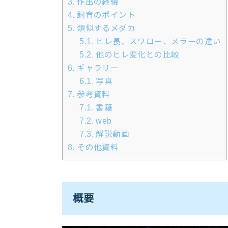
3.
作出の経緯
4.
飼育のポイント
5.
類似するメダカ
5.1.
ヒレ長、スワロー、メラーの違い
5.2.
他のヒレ変化との比較
6.
ギャラリー
6.1.
写真
7.
参考資料
7.1.
書籍
7.2.
web
7.3.
解説動画
8.
その他資料
概要