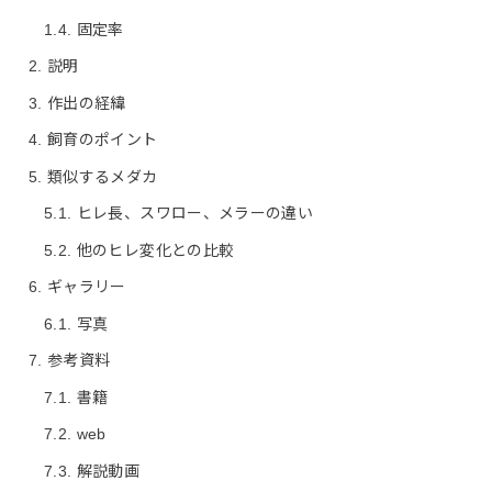
1.4.
固定率
2.
説明
3.
作出の経緯
4.
飼育のポイント
5.
類似するメダカ
5.1.
ヒレ長、スワロー、メラーの違い
5.2.
他のヒレ変化との比較
6.
ギャラリー
6.1.
写真
7.
参考資料
7.1.
書籍
7.2.
web
7.3.
解説動画