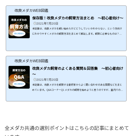
改良メダカWEB図鑑
保存版！改良メダカの飼育方法まとめ ～初心者向け～
2021年7月20日
本記事は、改良メダカを飼い始めたけどどうしていいかわからない、という方向け
にわかりやすくメダカの飼育方法をまとめて解説します。飼育に必要なものは？砂
利は必要？グリーンウォーターって？水換えの仕方は？エサは何回あげればいい？
交配のやり方は？屋外、屋内の飼育の違いは？このような疑問にお答えします！ 優
雅に泳ぐ白メダカたち。日々、管理をしてあげることで元気な姿を見せてくれま
す。メダカ飼育の前に水槽水槽の目安は１匹に１Lの水量メダカは丈夫な魚ですの
で、水が漏れない容器であればどんなものでも大丈夫です。...
改良メダカWEB図鑑
改良メダカ飼育のよくある質問＆回答集 ～初心者向け
～
2021年7月20日
本記事は、改良メダカを飼育する愛好家からよく問い合わせのある質問などをまと
めています。Q&AコーナーQ1 メダカの飼育を始めようと思うのですが、室内での飼
育と野外での飼育はどちらがいいのでしょうか？Ａ：野外飼育がおすすめです。メ
ダカにとって日光はとても大切で、屋外飼育の場合、メダカが病気になりにくく成
長も良いと感じます。 しかし、室内飼育の方が常にメダカを観察・観賞できますの
で、観賞目的の場合は室内での飼育が良いでしょう。Q2 屋外でメダカを飼育したい
のですが、気をつけることはありますか？Ａ：気を...
全メダカ共通の選別ポイントはこちらの記事にまとめて