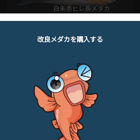
改良メダカを購入する