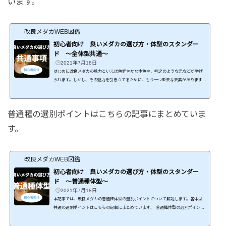
います。
改良メダカWEB図鑑
初心者向け 良いメダカの選び方・体型のスタンダー
ド ～全体型共通～
2021年7月18日
はじめに改良メダカの魅力といえば色鮮やかな体色や、幹之のような光などが挙げ
られます。しかし、その魅力を引き立てるために、もう一つ重要な要素があります。
それが体型です。体型の悪いメダカは、痩せ細ってフラフラと泳いだり、背骨が曲
がっており、魅力的なメダカとはいえません。では、健康的な体型の良いメダカを
作るにはどうしたら良いのか。種親選びが最も重要美しいメダカを作るために最も
普通種の選別ポイントはこちらの記事にまとめていま
重要なのは、種親となるメダカです。種親にするメダカを選ぶ時に、今後美しいメ
ダカが産まれるかが決まります。骨が曲がりやすい系統...
す。
改良メダカWEB図鑑
初心者向け 良いメダカの選び方・体型のスタンダー
ド ～普通種体型～
2021年7月18日
本記事では、改良メダカの普通種体型の選別ポイントについて解説します。各体型
共通の選別ポイントはこちらの記事にまとめています。 普通種体型の選別ポイント
ダルマ体型の要素が少ないメダカの一般的な体型と言えるのが、普通種体型です。
しかし改良メダカにはダルマ体型（後に記述）があり、綺麗な普通種体型を目指し