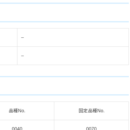
–
–
品種No.
固定品種No.
0040
0070