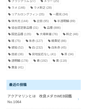
ブラックリム
(27)
メラー
(25)
ラメ
(146)
ラメ幹之
(28)
リアルロングフィン
(35)
一周光
(34)
体外光
(144)
出目
(95)
半透明鱗
(89)
協会認定新品種
(31)
品種
(886)
固定品種
(135)
大場幸雄
(76)
幹之
(46)
斑
(75)
朱赤
(127)
楊貴妃
(86)
琥珀
(52)
白
(232)
白朱赤
(45)
目前
(36)
背地反応なし
(41)
茶
(34)
透明鱗
(178)
青
(192)
黄
(118)
黄金
(41)
最近の投稿
アクアマリンとは 改良メダカWEB図鑑
No.1064