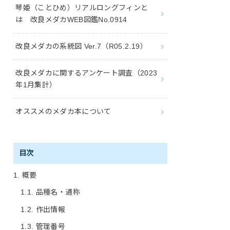
琴姫（ことひめ）リアルロングフィンと
は 改良メダカWEB図鑑No.0914
改良メダカの系統図 Ver.7（R05.2.19）
改良メダカに関するアンケート調査（2023
年1月集計）
オススメのメダカ本について
目次
1.
概要
1.1.
品種名・通称
1.2.
作出情報
1.3.
管理番号