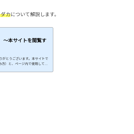
メダカ
について解説します。
 ～本サイトを閲覧す
ありがとうございます。本サイトで
み方）と、ページ内で使用してい
眺めるだけで、メダカ紹介ページ
単な紹介文です。品種名・通称改
前があります。品種名と通称です。
：メダカの特徴を表現している名
ダカの品種名は、日本メダカ協会