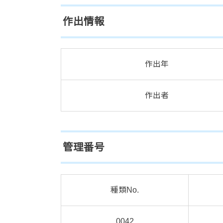
作出情報
作出年
作出者
管理番号
種類No.
0042