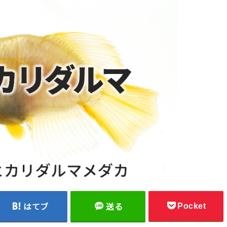
Pocket
はてブ
送る