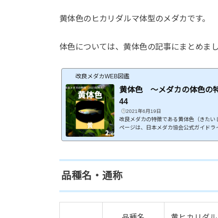
黄体色のヒカリダルマ体型のメダカです。
体色については、黄体色の記事にまとめま
改良メダカWEB図鑑
黄体色 ～メダカの体色の特
44
2021年6月19日
改良メダカの特徴である黄体色（きたい
ページは、日本メダカ協会公式ガイドラ
アルを基に解説しています。由来・概要
ら親しまれてきた黄色のメダカ（ヒメダ
型から黒色素胞が欠如したことで，黄色
色が黄色である形質補足なし補足につい
す。類似した形質黄体色は、オレンジ体
品種名・通称
ます。黄，オレンジ，朱赤，琥珀体色...
品種名
黄ヒカリダル