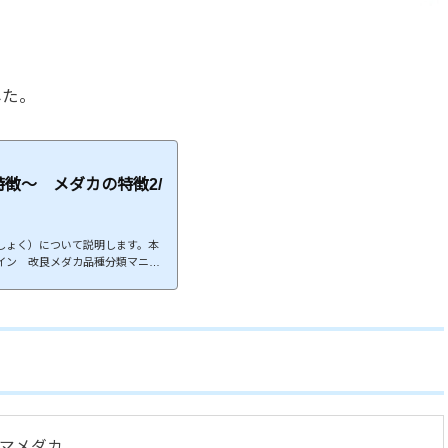
した。
徴～ メダカの特徴2/
しょく）について説明します。本
イン 改良メダカ品種分類マニュ
改良メダカ品種として最も古くか
カと呼ばれたりする）です。野生
の体色を発現しています。特徴体
てはこちらの記事にまとめていま
色や朱赤体色、琥珀体色と似てい
マメダカ