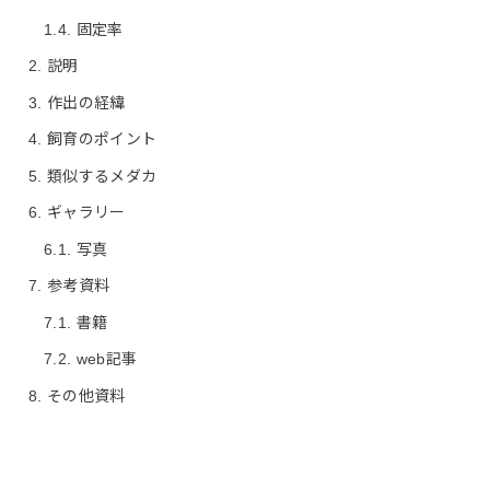
1.4.
固定率
2.
説明
3.
作出の経緯
4.
飼育のポイント
5.
類似するメダカ
6.
ギャラリー
6.1.
写真
7.
参考資料
7.1.
書籍
7.2.
web記事
8.
その他資料