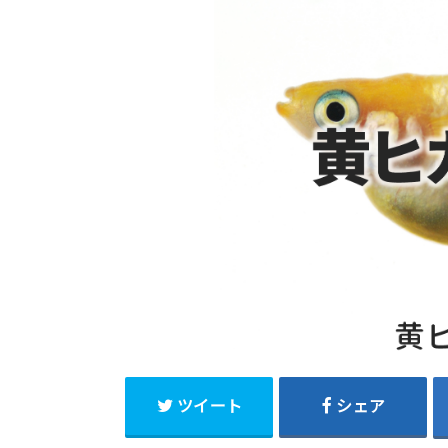
ツイート
シェア