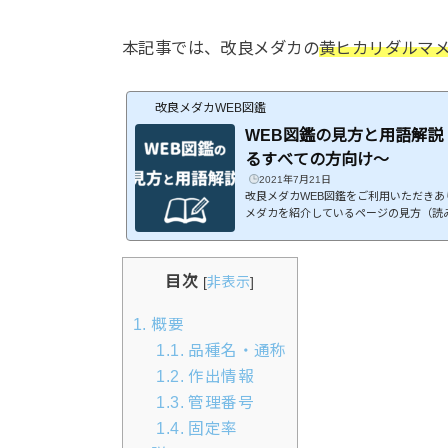
本記事では、改良メダカの
黄ヒカリダルマ
改良メダカWEB図鑑
WEB図鑑の見方と用語解説
るすべての方向け～
2021年7月21日
改良メダカWEB図鑑をご利用いただき
メダカを紹介しているページの見方（読
る用語を解説します。本ページをざっと
の理解が深まるよ！概要紹介メダカの簡
良メダカには、大きく分けて２種類の名
目次
[
非表示
]
改良メダカには２つの名前がある品種名
前通 称：メダカの愛称や販売名紹介メ
公式ガイドライン 改良メダカ品種分...
1.
概要
1.1.
品種名・通称
1.2.
作出情報
1.3.
管理番号
1.4.
固定率