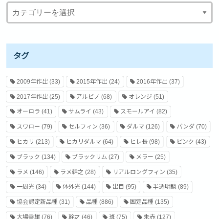
タグ
2009年作出
(33)
2015年作出
(24)
2016年作出
(37)
2017年作出
(25)
アルビノ
(68)
オレンジ
(51)
オーロラ
(41)
サムライ
(43)
スモールアイ
(82)
スワロー
(79)
セルフィン
(36)
ダルマ
(126)
パンダ
(70)
ヒカリ
(213)
ヒカリダルマ
(64)
ヒレ長
(98)
ピンク
(43)
ブラック
(134)
ブラックリム
(27)
メラー
(25)
ラメ
(146)
ラメ幹之
(28)
リアルロングフィン
(35)
一周光
(34)
体外光
(144)
出目
(95)
半透明鱗
(89)
協会認定新品種
(31)
品種
(886)
固定品種
(135)
大場幸雄
(76)
幹之
(46)
斑
(75)
朱赤
(127)