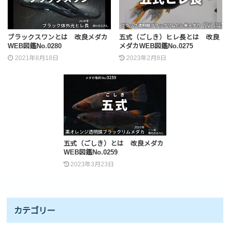
ブラックスワンとは 改良メダカ
五式（ごしき）ヒレ長とは 改良
WEB図鑑No.0280
メダカWEB図鑑No.0275
2021年8月18日
2023年2月8日
五式（ごしき）とは 改良メダカ
WEB図鑑No.0259
2023年3月23日
カテゴリー