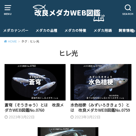
MENU
SEARCH
メダカナンバー
メダカの品種
メダカの特徴
メダカ用語
飼育情報
HOME
タグ : ヒレ光
ヒレ光
蒼穹（そうきゅう）とは 改良メ
水色桔梗（みずいろききょう）と
ダカWEB図鑑No.0760
は 改良メダカWEB図鑑No.0759
2023年3月22日
2023年3月22日