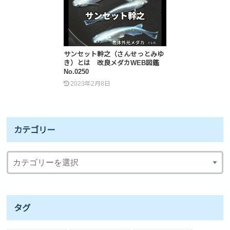
サンセット幹之（さんせっとみゆ
き）とは 改良メダカWEB図鑑
No.0250
2023年2月8日
カテゴリー
タグ