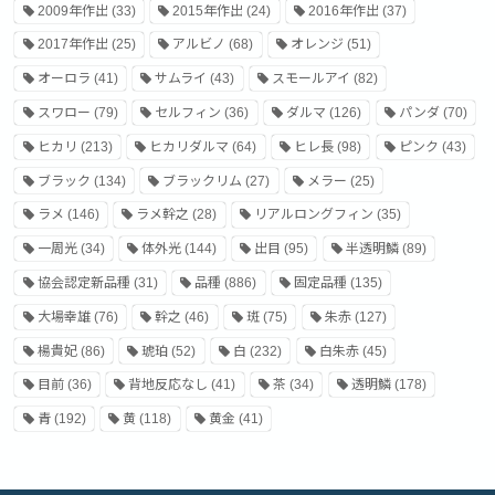
2009年作出
(33)
2015年作出
(24)
2016年作出
(37)
2017年作出
(25)
アルビノ
(68)
オレンジ
(51)
オーロラ
(41)
サムライ
(43)
スモールアイ
(82)
スワロー
(79)
セルフィン
(36)
ダルマ
(126)
パンダ
(70)
ヒカリ
(213)
ヒカリダルマ
(64)
ヒレ長
(98)
ピンク
(43)
ブラック
(134)
ブラックリム
(27)
メラー
(25)
ラメ
(146)
ラメ幹之
(28)
リアルロングフィン
(35)
一周光
(34)
体外光
(144)
出目
(95)
半透明鱗
(89)
協会認定新品種
(31)
品種
(886)
固定品種
(135)
大場幸雄
(76)
幹之
(46)
斑
(75)
朱赤
(127)
楊貴妃
(86)
琥珀
(52)
白
(232)
白朱赤
(45)
目前
(36)
背地反応なし
(41)
茶
(34)
透明鱗
(178)
青
(192)
黄
(118)
黄金
(41)