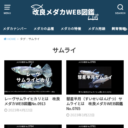
MENU
SEARCH
メダカナンバー
メダカの品種
メダカの特徴
メダカ用語
飼育情報
HOME
タグ : サムライ
サムライ
レーヴサムライヒカリとは 改良
彗星半月（すいせいはんげつ）サ
メダカWEB図鑑No.0913
ムライとは 改良メダカWEB図鑑
No.0765
2023年4月22日
2023年3月22日