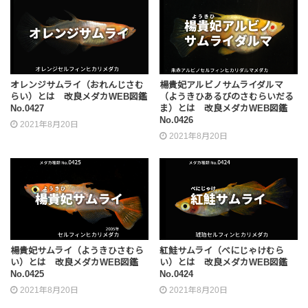
オレンジサムライ（おれんじさむ
楊貴妃アルビノサムライダルマ
らい）とは 改良メダカWEB図鑑
（ようきひあるびのさむらいだる
No.0427
ま）とは 改良メダカWEB図鑑
No.0426
2021年8月20日
2021年8月20日
楊貴妃サムライ（ようきひさむら
紅鮭サムライ（べにじゃけむら
い）とは 改良メダカWEB図鑑
い）とは 改良メダカWEB図鑑
No.0425
No.0424
2021年8月20日
2021年8月20日