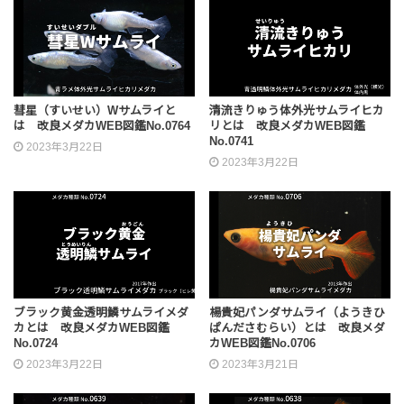
彗星（すいせい）Wサムライと
清流きりゅう体外光サムライヒカ
は 改良メダカWEB図鑑No.0764
リとは 改良メダカWEB図鑑
No.0741
2023年3月22日
2023年3月22日
ブラック黄金透明鱗サムライメダ
楊貴妃パンダサムライ（ようきひ
カとは 改良メダカWEB図鑑
ぱんださむらい）とは 改良メダ
No.0724
カWEB図鑑No.0706
2023年3月22日
2023年3月21日