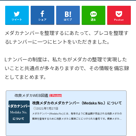
ツイート
シェア
はてブ
送る
Pocket
メダカナンバーを整理するにあたって、プレコを整理す
るLナンバーに一つにヒントをいただきました。
Lナンバーの制度は、私たちがメダカの整理で実現した
いことと共通点が多々ありますので、その情報を備忘録
としてまとめます。
改良メダカWEB図鑑
1 Pocket
改良メダカのメダカナンバー（Medaka No.）について
2021年7月27日
メダカナンバー(Medaka No.)とは、毎年のように新品種が作出される改良メダカの
種類を整理するために改良メダカ１種類ごとにつけられた番号です。概要メダカナ
ンバーとは、学術名のついていないニホンメダカ（Oryzias latipes）を分類及び整理
するための番号です。 市場等に出回るメダカを整理しやすいように 初心者がハウス
ネームなどで混乱しないように 流行りの過ぎた古い品種も歴史に残るようにこの様