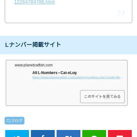
12264784786.html
Lナンバー掲載サイト
www.planetcatfish.com
All L-Numbers • Cat-eLog
https://www.planetcatfish.com/catelog/numbers.php?mode=l&thumbs=16&offset=16&genus_id=0&fbclid=IwAR1n-GEHUsW4kOr8YeStAN-UwgWPvAYT_tHfDxQ4hMvmX-VyqkUHPrpqP58
このサイトを見てみる
ブログ