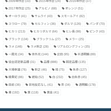
2009年作出
(33)
2015年作出
(24)
2016年作出
(37)
2017年作出
(25)
アルビノ
(68)
オレンジ
(51)
オーロラ
(41)
サムライ
(43)
スモールアイ
(82)
スワロー
(79)
セルフィン
(36)
ダルマ
(126)
パンダ
(70)
ヒカリ
(213)
ヒカリダルマ
(64)
ヒレ長
(98)
ピンク
(43)
ブラック
(134)
ブラックリム
(27)
メラー
(25)
ラメ
(146)
ラメ幹之
(28)
リアルロングフィン
(35)
一周光
(34)
体外光
(144)
出目
(95)
半透明鱗
(89)
協会認定新品種
(31)
品種
(886)
固定品種
(135)
大場幸雄
(76)
幹之
(46)
斑
(75)
朱赤
(127)
楊貴妃
(86)
琥珀
(52)
白
(232)
白朱赤
(45)
目前
(36)
背地反応なし
(41)
茶
(34)
透明鱗
(178)
青
(192)
黄
(118)
黄金
(41)