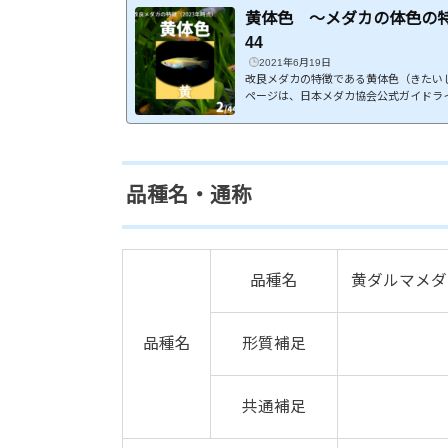
黄体色 ～メダカの体色の特
44
2021年6月19日
改良メダカの特徴である黄体色（きたい
ページは、日本メダカ協会公式ガイドラ
アルを基に解説しています。由来・概要
ら親しまれてきた黄色のメダカ（ヒメダ
型から黒色素胞が欠如したことで，黄色
色が黄色である形質補足なし補足につい
す。類似した形質黄体色は、オレンジ体
品種名・通称
ます。黄，オレンジ，朱赤，琥珀体色...
品種名
黄ダルマメダ
品種名
形質補足
共通補足