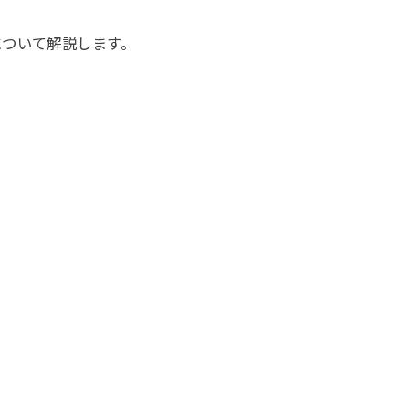
について解説します。