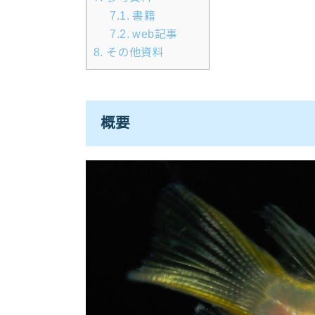
7.1.
書籍
7.2.
web記事
8.
その他資料
概要