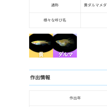
通称
黄ダルマメダ
様々な呼び名
作出情報
作出年