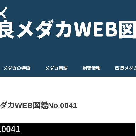
メダカの特徴
メダカ用語
飼育情報
改良メダ
品種誕生
WEB図鑑No.0041