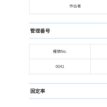
作出者
管理番号
種類No.
0041
固定率