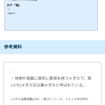
タグ 「斑」
（件数:75）
参考資料
・体側や背面に斑状に黒斑を持つメダカで，斑
(ぶち)メダカ又は錦メダカと呼ばれている。
(メダカ品種図鑑p106 ：(株)ピーシーズ，２０１８年3月刊)