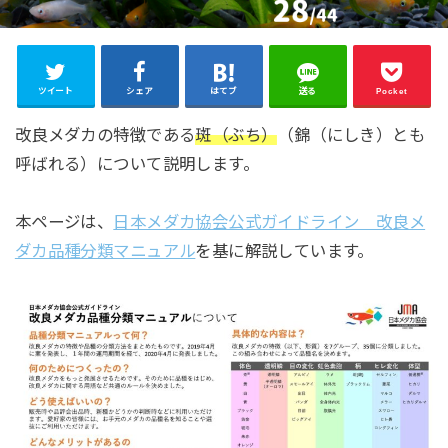
ツイート
シェア
はてブ
送る
Pocket
改良メダカの特徴である
斑（ぶち）
（錦（にしき）とも
呼ばれる）について説明します。
本ページは、
日本メダカ協会公式ガイドライン 改良メ
ダカ品種分類マニュアル
を基に解説しています。