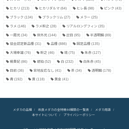
ヒカリ
(213)
ヒカリダルマ
(64)
ヒレ長
(98)
ピンク
(43)
ブラック
(134)
ブラックリム
(27)
メラー
(25)
ラメ
(146)
ラメ幹之
(28)
リアルロングフィン
(35)
一周光
(34)
体外光
(144)
出目
(95)
半透明鱗
(89)
協会認定新品種
(31)
品種
(886)
固定品種
(135)
大場幸雄
(76)
幹之
(46)
斑
(75)
朱赤
(127)
楊貴妃
(86)
琥珀
(52)
白
(232)
白朱赤
(45)
目前
(36)
背地反応なし
(41)
茶
(34)
透明鱗
(178)
青
(192)
黄
(118)
黄金
(41)
メダカの品種
改良メダカの全特徴44種類の一覧表
メダカ用語
本サイトについて
プライバシーポリシー