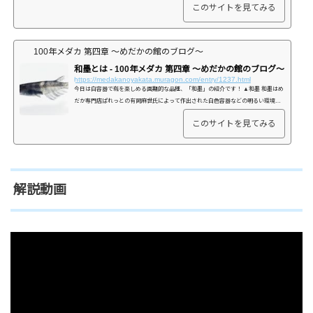
このサイトを見てみる
100年メダカ 第四章 〜めだかの館のブログ〜
和墨とは - 100年メダカ 第四章 〜めだかの館のブログ〜
https://medakanoyakata.muragon.com/entry/1237.html
今日は白容器で斑を楽しめる画期的な品種、「和墨」の紹介です！ ▲和墨 和墨はめ
だか専門店ぱれっとの有岡麻世氏によって作出された白色容器などの明るい環境で
も斑が薄くならない特徴の品種です！ オロチヒカリ体型と女雛の交配から作出され
このサイトを見てみる
ており、オロチの背地反応しない特徴が遺伝してい...
解説動画