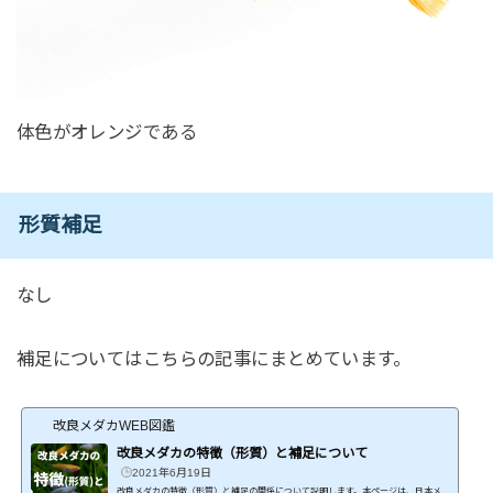
体色がオレンジである
形質補足
なし
補足についてはこちらの記事にまとめています。
改良メダカWEB図鑑
改良メダカの特徴（形質）と補足について
2021年6月19日
改良メダカの特徴（形質）と補足の関係について説明します。本ページは、日本メ