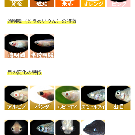
透明鱗（とうめいりん）の特徴
目の変化の特徴