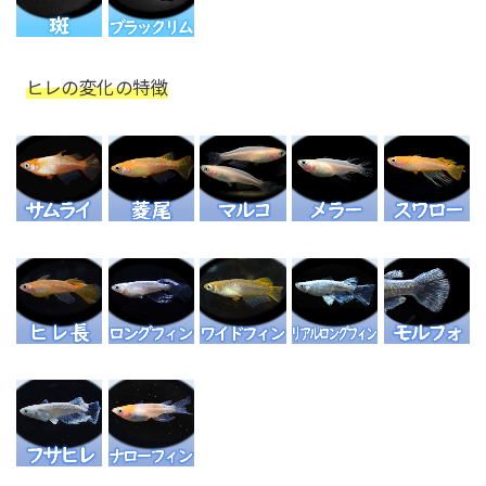
ヒレの変化の特徴