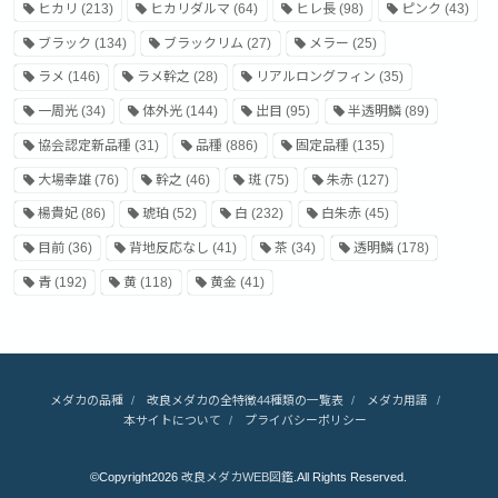
ヒカリ
(213)
ヒカリダルマ
(64)
ヒレ長
(98)
ピンク
(43)
ブラック
(134)
ブラックリム
(27)
メラー
(25)
ラメ
(146)
ラメ幹之
(28)
リアルロングフィン
(35)
一周光
(34)
体外光
(144)
出目
(95)
半透明鱗
(89)
協会認定新品種
(31)
品種
(886)
固定品種
(135)
大場幸雄
(76)
幹之
(46)
斑
(75)
朱赤
(127)
楊貴妃
(86)
琥珀
(52)
白
(232)
白朱赤
(45)
目前
(36)
背地反応なし
(41)
茶
(34)
透明鱗
(178)
青
(192)
黄
(118)
黄金
(41)
メダカの品種
改良メダカの全特徴44種類の一覧表
メダカ用語
本サイトについて
プライバシーポリシー
©Copyright2026
改良メダカWEB図鑑
.All Rights Reserved.