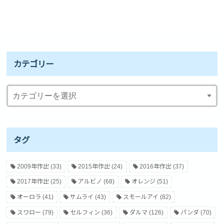
カテゴリー
タグ
2009年作出
(33)
2015年作出
(24)
2016年作出
(37)
2017年作出
(25)
アルビノ
(68)
オレンジ
(51)
オーロラ
(41)
サムライ
(43)
スモールアイ
(82)
スワロー
(79)
セルフィン
(36)
ダルマ
(126)
パンダ
(70)