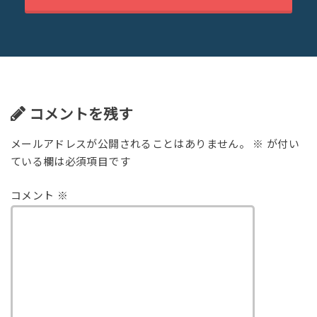
コメントを残す
メールアドレスが公開されることはありません。
※
が付い
ている欄は必須項目です
コメント
※