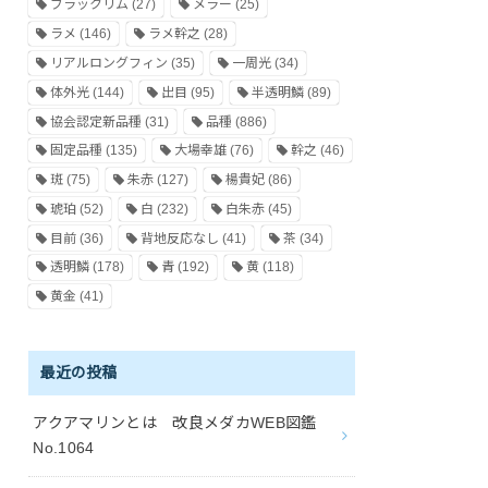
ブラックリム
(27)
メラー
(25)
ラメ
(146)
ラメ幹之
(28)
リアルロングフィン
(35)
一周光
(34)
体外光
(144)
出目
(95)
半透明鱗
(89)
協会認定新品種
(31)
品種
(886)
固定品種
(135)
大場幸雄
(76)
幹之
(46)
斑
(75)
朱赤
(127)
楊貴妃
(86)
琥珀
(52)
白
(232)
白朱赤
(45)
目前
(36)
背地反応なし
(41)
茶
(34)
透明鱗
(178)
青
(192)
黄
(118)
黄金
(41)
最近の投稿
アクアマリンとは 改良メダカWEB図鑑
No.1064