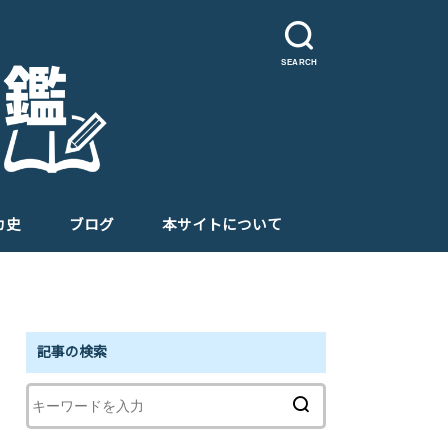
SEARCH
カ史
ブログ
本サイトについて
物語
記事の検索