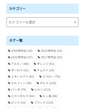
カテゴリー
タグ一覧
2009年作出
(33)
2015年作出
(24)
2016年作出
(37)
2017年作出
(25)
アルビノ
(68)
オレンジ
(51)
オーロラ
(41)
サムライ
(43)
スモールアイ
(82)
スワロー
(79)
セルフィン
(36)
ダルマ
(126)
パンダ
(70)
ヒカリ
(213)
ヒカリダルマ
(64)
ヒレ長
(98)
ピンク
(43)
ブラック
(134)