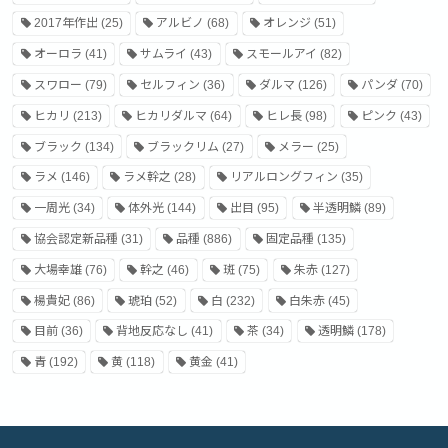
2017年作出
(25)
アルビノ
(68)
オレンジ
(51)
オーロラ
(41)
サムライ
(43)
スモールアイ
(82)
スワロー
(79)
セルフィン
(36)
ダルマ
(126)
パンダ
(70)
ヒカリ
(213)
ヒカリダルマ
(64)
ヒレ長
(98)
ピンク
(43)
ブラック
(134)
ブラックリム
(27)
メラー
(25)
ラメ
(146)
ラメ幹之
(28)
リアルロングフィン
(35)
一周光
(34)
体外光
(144)
出目
(95)
半透明鱗
(89)
協会認定新品種
(31)
品種
(886)
固定品種
(135)
大場幸雄
(76)
幹之
(46)
斑
(75)
朱赤
(127)
楊貴妃
(86)
琥珀
(52)
白
(232)
白朱赤
(45)
目前
(36)
背地反応なし
(41)
茶
(34)
透明鱗
(178)
青
(192)
黄
(118)
黄金
(41)