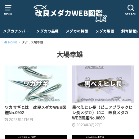
MENU
SEARCH
メダカナンバー
メダカの品種
メダカの特徴
メダカ用語
飼育情報
HOME
タグ : 大場幸雄
大場幸雄
ワカサギとは 改良メダカWEB図
黒べえヒレ長（ピュアブラックヒ
鑑No.0902
レ長メダカ）とは 改良メダカ
WEB図鑑No.0869
2023年4月6日
2023年3月27日