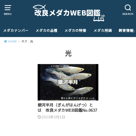
MENU
SEARCH
メダカナンバー
メダカの品種
メダカの特徴
メダカ用語
飼育情報
HOME
タグ : 光
光
銀河半月（ぎんがはんげつ）と
は 改良メダカWEB図鑑No.0637
2023年3月1日