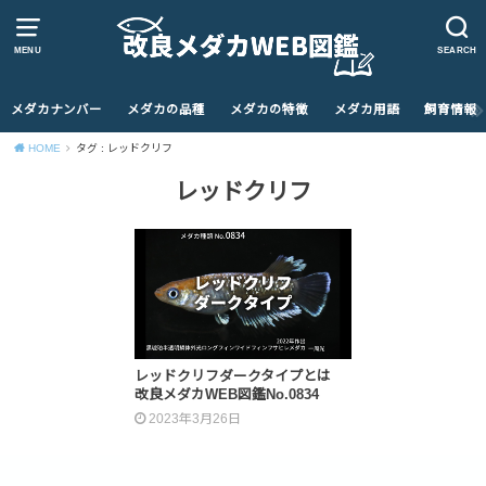
MENU
SEARCH
メダカナンバー
メダカの品種
メダカの特徴
メダカ用語
飼育情報
HOME
タグ : レッドクリフ
レッドクリフ
レッドクリフダークタイプとは
改良メダカWEB図鑑No.0834
2023年3月26日