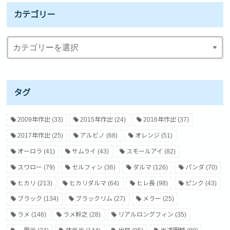
カテゴリー
タグ
2009年作出
(33)
2015年作出
(24)
2016年作出
(37)
2017年作出
(25)
アルビノ
(68)
オレンジ
(51)
オーロラ
(41)
サムライ
(43)
スモールアイ
(82)
スワロー
(79)
セルフィン
(36)
ダルマ
(126)
パンダ
(70)
ヒカリ
(213)
ヒカリダルマ
(64)
ヒレ長
(98)
ピンク
(43)
ブラック
(134)
ブラックリム
(27)
メラー
(25)
ラメ
(146)
ラメ幹之
(28)
リアルロングフィン
(35)