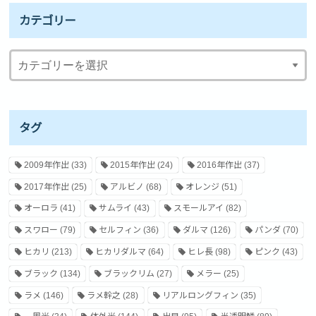
カテゴリー
タグ
2009年作出
(33)
2015年作出
(24)
2016年作出
(37)
2017年作出
(25)
アルビノ
(68)
オレンジ
(51)
オーロラ
(41)
サムライ
(43)
スモールアイ
(82)
スワロー
(79)
セルフィン
(36)
ダルマ
(126)
パンダ
(70)
ヒカリ
(213)
ヒカリダルマ
(64)
ヒレ長
(98)
ピンク
(43)
ブラック
(134)
ブラックリム
(27)
メラー
(25)
ラメ
(146)
ラメ幹之
(28)
リアルロングフィン
(35)