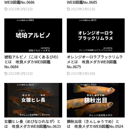
WEB図鑑No.0686
WEB図鑑No.0685
2023年3月22日
2023年3月22日
琥珀アルビノ（こはくあるびの）
オレンジオーロラブラックリムラ
とは 改良メダカWEB図鑑
メとは 改良メダカWEB図鑑
No.0684
No.0675
2023年3月22日
2023年3月19日
女雛ヒレ長（めびなひれなが）と
錦秋出目（きんしゅうでめ）と
は 改良メダカWEB図鑑No.0633
は 改良メダカWEB図鑑No.0524