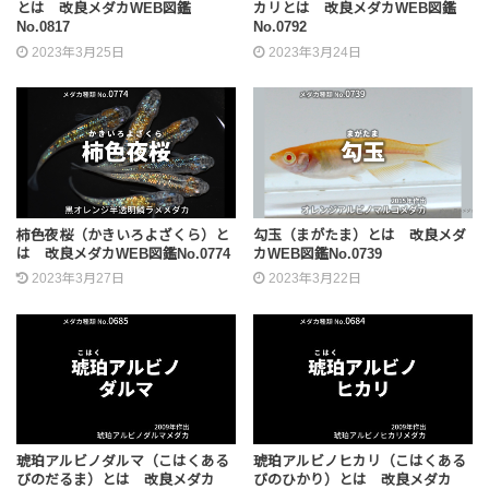
とは 改良メダカWEB図鑑
カリとは 改良メダカWEB図鑑
No.0817
No.0792
2023年3月25日
2023年3月24日
柿色夜桜（かきいろよざくら）と
勾玉（まがたま）とは 改良メダ
は 改良メダカWEB図鑑No.0774
カWEB図鑑No.0739
2023年3月27日
2023年3月22日
琥珀アルビノダルマ（こはくある
琥珀アルビノヒカリ（こはくある
びのだるま）とは 改良メダカ
びのひかり）とは 改良メダカ