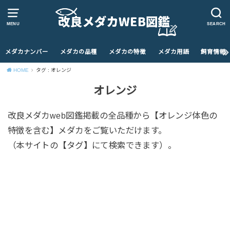
MENU
SEARCH
メダカナンバー
メダカの品種
メダカの特徴
メダカ用語
飼育情報
HOME
タグ : オレンジ
オレンジ
改良メダカweb図鑑掲載の全品種から【オレンジ体色の
特徴を含む】メダカをご覧いただけます。
（本サイトの【タグ】にて検索できます）。