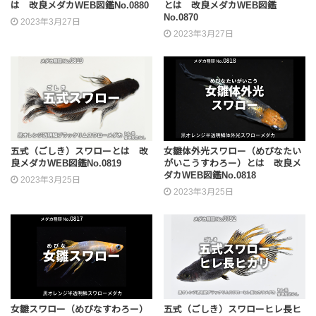
は 改良メダカWEB図鑑No.0880
とは 改良メダカWEB図鑑
No.0870
2023年3月27日
2023年3月27日
五式（ごしき）スワローとは 改
女雛体外光スワロー（めびなたい
良メダカWEB図鑑No.0819
がいこうすわろー）とは 改良メ
ダカWEB図鑑No.0818
2023年3月25日
2023年3月25日
女雛スワロー（めびなすわろー）
五式（ごしき）スワローヒレ長ヒ