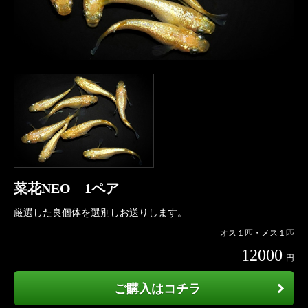
菜花NEO 1ペア
厳選した良個体を選別しお送りします。
オス１匹・メス１匹
12000
円
ご購入はコチラ