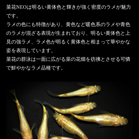
菜花NEOは明るい黄体色と輝きが強く密度のラメが魅力
です。
ラメの色にも特徴があり、黄色など暖色系のラメや青色
のラメが混ざる表現が生まれており、明るい黄体色と上
見の強ラメ、ラメ色が明るく黄体色と相まって華やかな
姿を表現しています。
菜花の群泳は一面に広がる菜の花畑を彷彿とさせる可憐
で鮮やかなラメ品種です。