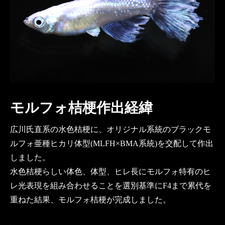
モルフォ桔梗作出経緯
広川氏直系の水色桔梗に、オリジナル系統のブラックモ
ルフォ亜種ヒカリ体型(MLFH×BMA系統)を交配して作出
しました。
水色桔梗らしい体色、体型、ヒレ長にモルフォ特有のヒ
レ光表現を組み合わせることを選別基準にF4まで累代を
重ねた結果、モルフォ桔梗が完成しました。