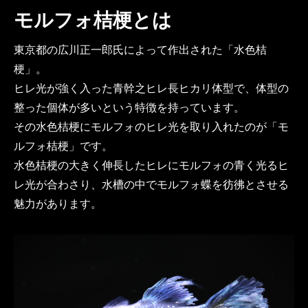
モルフォ桔梗とは
東京都の広川正一郎氏によって作出された「水色桔
梗」。
ヒレ光が強く入った青幹之ヒレ長ヒカリ体型で、体型の
整った個体が多いという特徴を持っています。
その水色桔梗にモルフォのヒレ光を取り入れたのが「モ
ルフォ桔梗」です。
水色桔梗の大きく伸長したヒレにモルフォの青く光るヒ
レ光が合わさり、水槽の中でモルフォ蝶を彷彿とさせる
魅力があります。